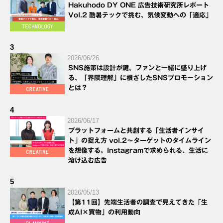
Hakuhodo DY ONE 広告技術研究所レポート
Vol.2 酷暑テックで挑む、気候変動への「適応」
3
2026/06/26
SNS施策は設計が鍵。ファンと一緒に盛り上げ
る、「界隈理解」に根ざしたSNSプロモーション
とは？
4
2026/06/17
プラットフォームと共創する「生活者インサイ
ト」の捉え方 vol.2～ターゲットのタイムライン
を想像する。Instagramで求められる、生活に
溶け込む広告
5
2026/05/13
【第11回】先端生活者の調査で見えてきた「生
成AI×買物」の利用動向