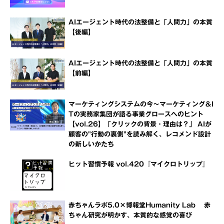
AIエージェント時代の法整備と「人間力」の本質
【後編】
AIエージェント時代の法整備と「人間力」の本質
【前編】
マーケティングシステムの今～マーケティング＆I
Tの実務家集団が語る事業グロースへのヒント
【vol.26】「クリックの背景・理由は？」 AIが
顧客の"行動の裏側"を読み解く、レコメンド設計
の新しいかたち
ヒット習慣予報 vol.420『マイクロトリップ』
赤ちゃんラボ5.0×博報堂Humanity Lab 赤
ちゃん研究が明かす、本質的な感覚の喜び