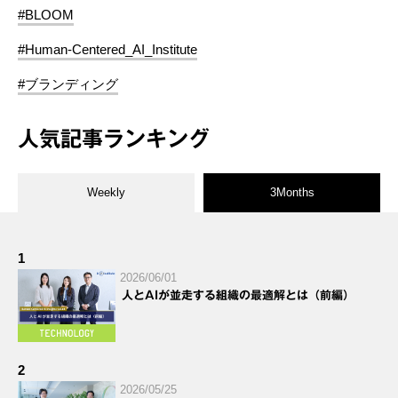
#BLOOM
#Human-Centered_AI_Institute
#ブランディング
人気記事ランキング
Weekly
3Months
1
2026/06/01
人とAIが並走する組織の最適解とは（前編）
2
2026/05/25