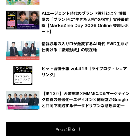
AIエージェント時代のブランド設計とは？ 博報
堂の「ブランドに“生きた人格”を宿す」実装最前
線【MarkeZine Day 2026 Online 登壇レポ
ート】
情報収集の入り口が激変するAI時代 FWD生命が
仕掛ける「認知形成」の現在地
ヒット習慣予報 vol.419『ライフログ・シェア
リング』
【第12回】因果推論×MMMによるマーケティン
グ投資の最適化―エディオン×博報堂がGoogle
と共同で実践するデータドリブンな意思決定―
もっと見る