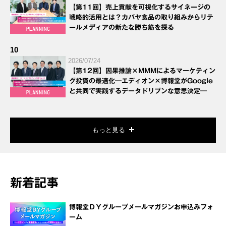
【第11回】売上貢献を可視化するサイネージの
戦略的活用とは？カバヤ食品の取り組みからリテ
ールメディアの新たな勝ち筋を探る
10
2026/07/24
【第12回】因果推論×MMMによるマーケティン
グ投資の最適化―エディオン×博報堂がGoogle
と共同で実践するデータドリブンな意思決定―
もっと見る
新着記事
博報堂ＤＹグループメールマガジンお申込みフォ
ーム