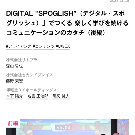
2022.11.16
DIGITAL “SPOGLISH”（デジタル・スポ
グリッシュ）」でつくる 楽しく学びを続ける
コミュニケーションのカタチ（後編）
#アライアンス
#コンテンツ
#UX/CX
株式会社リトプラ
森山 哲也
株式会社セカンドプレイス
藤野 素宏
博報堂ＤＹホールディングス
木下 陽介
名雲 王治郎
黒羽 健人