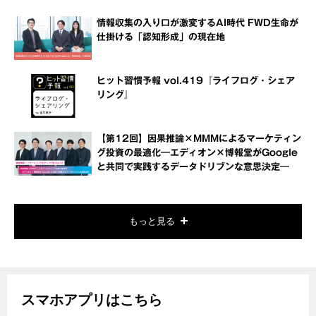
情報収集の入り口が激変するAI時代 FWD生命が
仕掛ける「認知形成」の現在地
ヒット習慣予報 vol.419『ライフログ・シェア
リング』
【第12回】因果推論×MMMによるマーケティン
グ投資の最適化―エディオン×博報堂がGoogle
と共同で実践するデータドリブンな意思決定―
もっと見る
スマホアプリはこちら