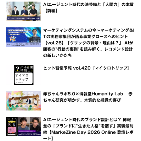
AIエージェント時代の法整備と「人間力」の本質
【前編】
マーケティングシステムの今～マーケティング＆I
Tの実務家集団が語る事業グロースへのヒント
【vol.26】「クリックの背景・理由は？」 AIが
顧客の"行動の裏側"を読み解く、レコメンド設計
の新しいかたち
ヒット習慣予報 vol.420『マイクロトリップ』
赤ちゃんラボ5.0×博報堂Humanity Lab 赤
ちゃん研究が明かす、本質的な感覚の喜び
AIエージェント時代のブランド設計とは？ 博報
堂の「ブランドに“生きた人格”を宿す」実装最前
線【MarkeZine Day 2026 Online 登壇レポ
ート】