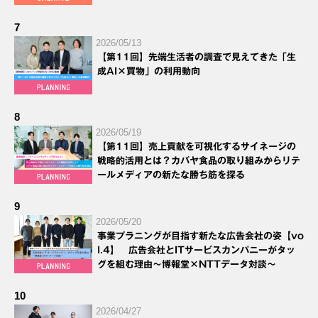
7
2026/05/13
【第11回】先端生活者の調査で見えてきた「生
成AI×買物」の利用動向
8
2026/05/19
【第11回】売上貢献を可視化するサイネージの
戦略的活用とは？カバヤ食品の取り組みからリテ
ールメディアの新たな勝ち筋を探る
9
2026/05/20
事業プラニングが目指す新たな広告会社の姿【vo
l.4】 広告会社とITサービスカンパニーがタッ
グを組む理由～博報堂×NTTデータ対談～
10
2026/04/27