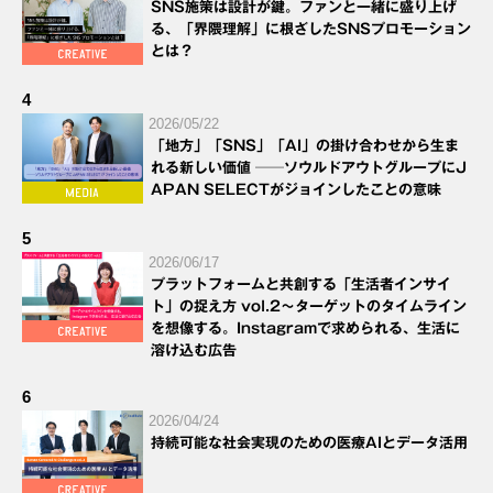
SNS施策は設計が鍵。ファンと一緒に盛り上げ
る、「界隈理解」に根ざしたSNSプロモーション
とは？
4
2026/05/22
「地方」「SNS」「AI」の掛け合わせから生ま
れる新しい価値 ──ソウルドアウトグループにJ
APAN SELECTがジョインしたことの意味
5
2026/06/17
プラットフォームと共創する「生活者インサイ
ト」の捉え方 vol.2～ターゲットのタイムライン
を想像する。Instagramで求められる、生活に
溶け込む広告
6
2026/04/24
持続可能な社会実現のための医療AIとデータ活用