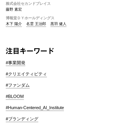
株式会社セカンドプレイス
藤野 素宏
博報堂ＤＹホールディングス
木下 陽介
名雲 王治郎
黒羽 健人
注目キーワード
#事業開発
#クリエイティビティ
#ファンダム
#BLOOM
#Human-Centered_AI_Institute
#ブランディング