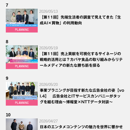
7
2026/05/13
【第11回】先端生活者の調査で見えてきた「生
成AI×買物」の利用動向
8
2026/05/19
【第11回】売上貢献を可視化するサイネージの
戦略的活用とは？カバヤ食品の取り組みからリテ
ールメディアの新たな勝ち筋を探る
9
2026/05/20
事業プラニングが目指す新たな広告会社の姿【vo
l.4】 広告会社とITサービスカンパニーがタッ
グを組む理由～博報堂×NTTデータ対談～
10
2026/04/27
日本のエンタメコンテンツの魅力を世界に響かせ