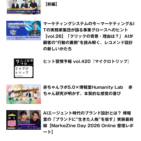
【前編】
マーケティングシステムの今～マーケティング＆I
Tの実務家集団が語る事業グロースへのヒント
【vol.26】「クリックの背景・理由は？」 AIが
顧客の"行動の裏側"を読み解く、レコメンド設計
の新しいかたち
ヒット習慣予報 vol.420『マイクロトリップ』
赤ちゃんラボ5.0×博報堂Humanity Lab 赤
ちゃん研究が明かす、本質的な感覚の喜び
AIエージェント時代のブランド設計とは？ 博報
堂の「ブランドに“生きた人格”を宿す」実装最前
線【MarkeZine Day 2026 Online 登壇レポ
ート】