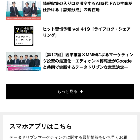
情報収集の入り口が激変するAI時代 FWD生命が
仕掛ける「認知形成」の現在地
ヒット習慣予報 vol.419『ライフログ・シェア
リング』
【第12回】因果推論×MMMによるマーケティン
グ投資の最適化―エディオン×博報堂がGoogle
と共同で実践するデータドリブンな意思決定―
もっと見る
スマホアプリはこちら
データドリブンマーケティングに関する最新情報をいち早くお届