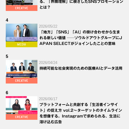
る、「界隈理解」に根ざしたSNSプロモーション
とは？
4
2026/05/22
「地方」「SNS」「AI」の掛け合わせから生ま
れる新しい価値 ──ソウルドアウトグループにJ
APAN SELECTがジョインしたことの意味
5
2026/04/24
持続可能な社会実現のための医療AIとデータ活用
6
2026/06/17
プラットフォームと共創する「生活者インサイ
ト」の捉え方 vol.2～ターゲットのタイムライン
を想像する。Instagramで求められる、生活に
溶け込む広告