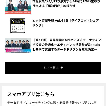
情報収集の入り口が激変するAI時代 FWD生命が
仕掛ける「認知形成」の現在地
ヒット習慣予報 vol.419『ライフログ・シェア
リング』
【第12回】因果推論×MMMによるマーケティン
グ投資の最適化―エディオン×博報堂がGoogle
と共同で実践するデータドリブンな意思決定―
もっと見る
スマホアプリはこちら
データドリブンマーケティングに関する最新情報をいち早くお届