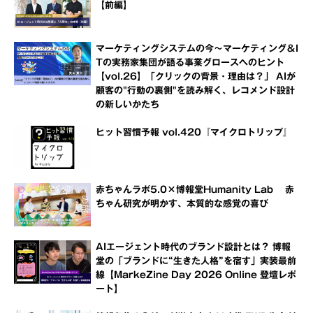
【前編】
マーケティングシステムの今～マーケティング＆I
Tの実務家集団が語る事業グロースへのヒント
【vol.26】「クリックの背景・理由は？」 AIが
顧客の"行動の裏側"を読み解く、レコメンド設計
の新しいかたち
ヒット習慣予報 vol.420『マイクロトリップ』
赤ちゃんラボ5.0×博報堂Humanity Lab 赤
ちゃん研究が明かす、本質的な感覚の喜び
AIエージェント時代のブランド設計とは？ 博報
堂の「ブランドに“生きた人格”を宿す」実装最前
線【MarkeZine Day 2026 Online 登壇レポ
ート】