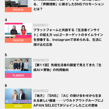
る、「界隈理解」に根ざしたSNSプロモーション
とは？
4
2026/06/17
プラットフォームと共創する「生活者インサイ
ト」の捉え方 vol.2～ターゲットのタイムライン
を想像する。Instagramで求められる、生活に
溶け込む広告
5
2026/05/13
【第11回】先端生活者の調査で見えてきた「生
成AI×買物」の利用動向
6
2026/05/22
「地方」「SNS」「AI」の掛け合わせから生ま
れる新しい価値 ──ソウルドアウトグループにJ
APAN SELECTがジョインしたことの意味