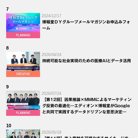
7
2024/12/17
博報堂ＤＹグループメールマガジンお申込みフォ
ーム
8
2026/04/24
持続可能な社会実現のための医療AIとデータ活用
9
2026/07/24
【第12回】因果推論×MMMによるマーケティン
グ投資の最適化―エディオン×博報堂がGoogle
と共同で実践するデータドリブンな意思決定―
10
2026/05/19