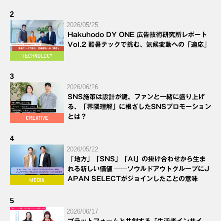
2
2026/05/25
Hakuhodo DY ONE 広告技術研究所レポート
Vol.2 酷暑テックで挑む、気候変動への「適応」
3
2026/06/26
SNS施策は設計が鍵。ファンと一緒に盛り上げ
る、「界隈理解」に根ざしたSNSプロモーション
とは？
4
2026/05/22
「地方」「SNS」「AI」の掛け合わせから生ま
れる新しい価値 ──ソウルドアウトグループにJ
APAN SELECTがジョインしたことの意味
5
2026/06/17