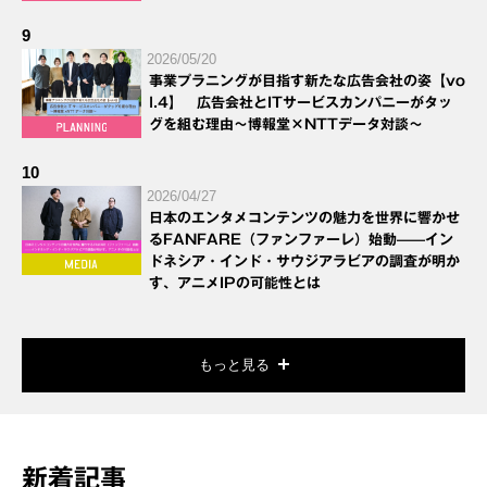
9
2026/05/20
事業プラニングが目指す新たな広告会社の姿【vo
l.4】 広告会社とITサービスカンパニーがタッ
グを組む理由～博報堂×NTTデータ対談～
10
2026/04/27
日本のエンタメコンテンツの魅力を世界に響かせ
るFANFARE（ファンファーレ）始動——イン
ドネシア・インド・サウジアラビアの調査が明か
す、アニメIPの可能性とは
もっと見る
新着記事