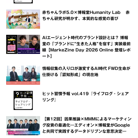
赤ちゃんラボ5.0×博報堂Humanity Lab 赤
ちゃん研究が明かす、本質的な感覚の喜び
AIエージェント時代のブランド設計とは？ 博報
堂の「ブランドに“生きた人格”を宿す」実装最前
線【MarkeZine Day 2026 Online 登壇レポ
ート】
情報収集の入り口が激変するAI時代 FWD生命が
仕掛ける「認知形成」の現在地
ヒット習慣予報 vol.419『ライフログ・シェア
リング』
【第12回】因果推論×MMMによるマーケティン
グ投資の最適化―エディオン×博報堂がGoogle
と共同で実践するデータドリブンな意思決定―