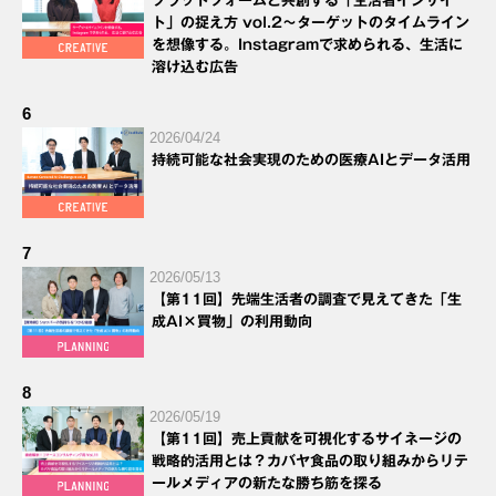
プラットフォームと共創する「生活者インサイ
ト」の捉え方 vol.2～ターゲットのタイムライン
を想像する。Instagramで求められる、生活に
溶け込む広告
6
2026/04/24
持続可能な社会実現のための医療AIとデータ活用
7
2026/05/13
【第11回】先端生活者の調査で見えてきた「生
成AI×買物」の利用動向
8
2026/05/19
【第11回】売上貢献を可視化するサイネージの
戦略的活用とは？カバヤ食品の取り組みからリテ
ールメディアの新たな勝ち筋を探る