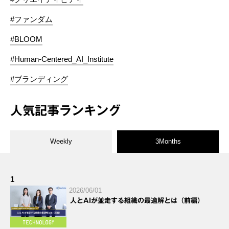
#ファンダム
#BLOOM
#Human-Centered_AI_Institute
#ブランディング
人気記事ランキング
Weekly
3Months
1
2026/06/01
人とAIが並走する組織の最適解とは（前編）