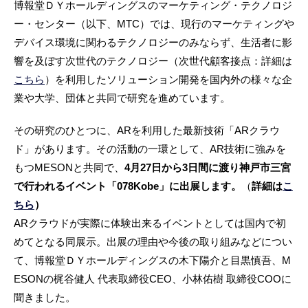
博報堂ＤＹホールディングスのマーケティング・テクノロジ
ー・センター（以下、MTC）では、現行のマーケティングや
デバイス環境に関わるテクノロジーのみならず、生活者に影
響を及ぼす次世代のテクノロジー（次世代顧客接点：詳細は
こちら
）を利用したソリューション開発を国内外の様々な企
業や大学、団体と共同で研究を進めています。
その研究のひとつに、ARを利用した最新技術「ARクラウ
ド」があります。その活動の一環として、AR技術に強みを
もつMESONと共同で、
4月27日から3日間に渡り神戸市三宮
で行われるイベント「078Kobe」に出展します。
（
詳細は
こ
ちら
）
ARクラウドが実際に体験出来るイベントとしては国内で初
めてとなる同展示。出展の理由や今後の取り組みなどについ
て、博報堂ＤＹホールディングスの木下陽介と目黒慎吾、M
ESONの梶谷健人 代表取締役CEO、小林佑樹 取締役COOに
聞きました。