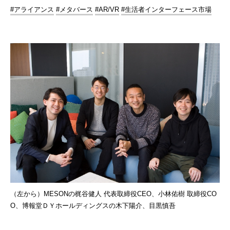
#アライアンス
#メタバース
#AR/VR
#生活者インターフェース市場
（左から）MESONの梶谷健人 代表取締役CEO、小林佑樹 取締役CO
O、博報堂ＤＹホールディングスの木下陽介、目黒慎吾