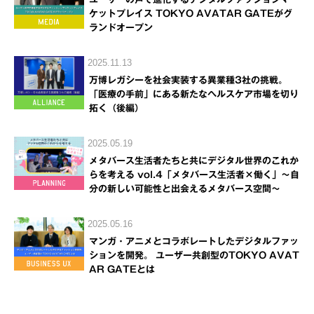
ケットプレイス TOKYO AVATAR GATEがグ
ランドオープン
2025.11.13
万博レガシーを社会実装する異業種3社の挑戦。
「医療の手前」にある新たなヘルスケア市場を切り
拓く（後編）
2025.05.19
メタバース生活者たちと共にデジタル世界のこれか
らを考える vol.4「メタバース生活者×働く」～自
分の新しい可能性と出会えるメタバース空間～
2025.05.16
マンガ・アニメとコラボレートしたデジタルファッ
ションを開発。 ユーザー共創型のTOKYO AVAT
AR GATEとは