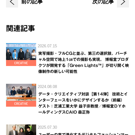
前の記事
次の記事
関連記事
2026.07.15
実写撮影・フルCGと並ぶ、第三の選択肢。バーチ
ャル空間で地上1㎝での撮影も実現。 博報堂プロダ
クツが開発する「Green Lights™」が切り開く映
像制作の新しい可能性
2024.08.08
データ・クリエイティブ対談【第14弾】 技術とイ
ンターフェースをいかにデザインするか（前編）
ゲスト：芝浦工業大学 益子宗教授／博報堂ＤＹホ
ールディングスCAIO 森正弥
2025.07.30
ユーザーの声で進化するデジタルファッションマー