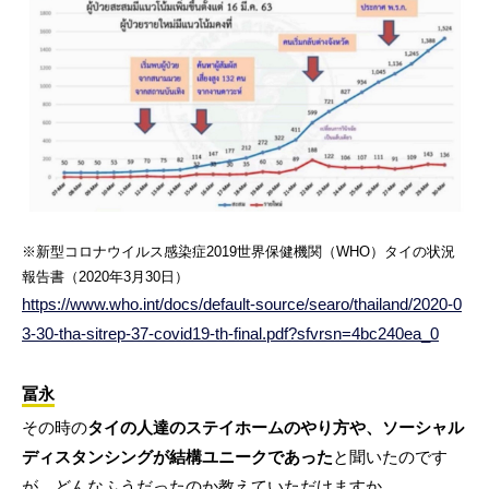
※新型コロナウイルス感染症2019世界保健機関（WHO）タイの状況
報告書（2020年3月30日）
https://www.who.int/docs/default-source/searo/thailand/2020-0
3-30-tha-sitrep-37-covid19-th-final.pdf?sfvrsn=4bc240ea_0
冨永
その時の
タイの人達のステイホームのやり方や、ソーシャル
ディスタンシングが結構ユニークであった
と聞いたのです
が、どんなふうだったのか教えていただけますか。