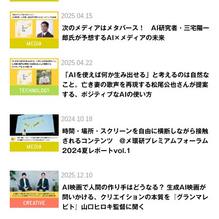
2025.04.15
次のメディアはメタバース！ AI研究者・三宅陽一
郎氏が予想するAI×メディアの未来
2025.04.22
「AIを使えば何か生み出せる」と考えるのは自然な
こと。亡き妻の歌声を再現する松尾公也さんが提案
する、ポジティブなAIの使い方
2024.10.18
時間・場所・スクリーンを自由に横断しながら接触
されるコンテンツ ＠メ環研プレミアムフォーラム
2024夏レポートvol.1
2025.12.10
AI映画で人間の作り手はどうなる？ 生成AI映画が
問いかける、クリエイションの本質を『グランマレ
ビト』山口ヒロキ監督に聞く