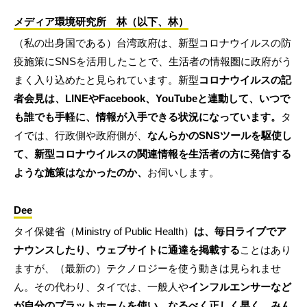
メディア環境研究所 林（以下、林）
（私の出身国である）台湾政府は、新型コロナウイルスの防
疫施策にSNSを活用したことで、生活者の情報圏に政府がう
まく入り込めたと見られています。新型
コロナウイルスの記
者会見は、LINEやFacebook、YouTubeと連動して、いつで
も誰でも手軽に、情報が入手できる状況になっています。
タ
イでは、行政側や政府側が、
なんらかのSNSツールを駆使し
て、新型コロナウイルスの関連情報を生活者の方に発信する
ような施策はなかったのか、
お伺いします。
Dee
タイ保健省（Ministry of Public Health）
は、毎日ライブでア
ナウンスしたり、ウェブサイトに通達を掲載する
ことはあり
ますが、（最新の）テクノロジーを使う動きは見られませ
ん。その代わり、タイでは、一般人や
インフルエンサーなど
が自分のプラットホームを使い、なるべく正しく早く、みん