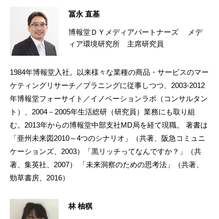
冨永 直基
博報堂ＤＹメディアパートナーズ メデ
ィア環境研究所 主席研究員
1984年博報堂入社。以来様々な業種の商品・サービスのマー
ケティングリサーチ／プラニングに従事しつつ、2003-2012
年博報堂フォーサイト／イノベーションラボ（コンサルタン
ト）、2004－2005年生活総研（研究員）業務にも取り組
む。2013年からの博報堂中部支社MD局を経て現職。 著書は
「亜州未来図2010～4つのシナリオ」（共著、阪急コミュニ
ケーションズ、2003）「黒リッチってなんですか？」（共
著、集英社、2007） 「未来洞察のための思考法」（共著、
勁草書房、2016）
林 柚稘