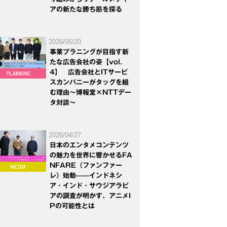
アの新たな勝ち筋を探る
2026/05/20
事業プラニングが目指す新
たな広告会社の姿【vol.
4】 広告会社とITサービ
スカンパニーがタッグを組
む理由～博報堂×NTTデー
タ対談～
2026/04/27
日本のエンタメコンテンツ
の魅力を世界に響かせるFA
NFARE（ファンファー
レ）始動——インドネシ
ア・インド・サウジアラビ
アの調査が明かす、アニメI
Pの可能性とは