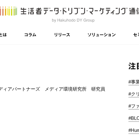
とは
コラム
リリース
ソリューション
セ
注
#事
ディアパートナーズ メディア環境研究所 研究員
#ク
#フ
#BL
#Hum