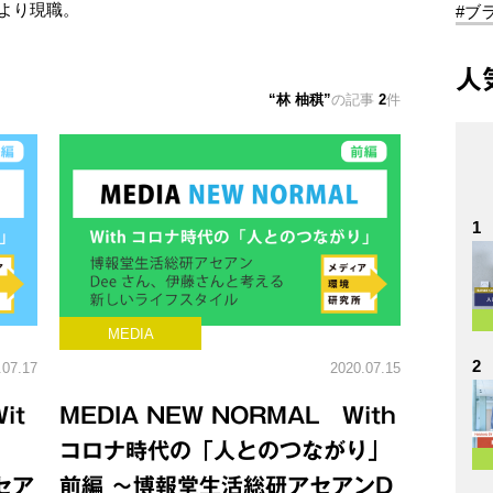
月より現職。
#ブ
人
林 柚稘
の記事
2
件
1
MEDIA
2
.07.17
2020.07.15
it
MEDIA NEW NORMAL With
コロナ時代の「人とのつながり」
セア
前編 ～博報堂生活総研アセアンD