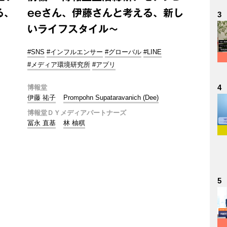
る、
eeさん、伊藤さんと考える、新し
3
いライフスタイル～
#SNS
#インフルエンサー
#グローバル
#LINE
#メディア環境研究所
#アプリ
4
博報堂
伊藤 祐子
Prompohn Supataravanich (Dee)
博報堂ＤＹメディアパートナーズ
冨永 直基
林 柚稘
5