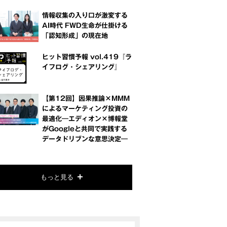
情報収集の入り口が激変する
AI時代 FWD生命が仕掛ける
「認知形成」の現在地
ヒット習慣予報 vol.419『ラ
イフログ・シェアリング』
【第12回】因果推論×MMM
によるマーケティング投資の
最適化―エディオン×博報堂
がGoogleと共同で実践する
データドリブンな意思決定―
もっと見る