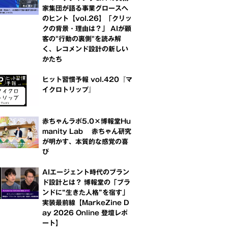
家集団が語る事業グロースへ
のヒント【vol.26】「クリッ
クの背景・理由は？」 AIが顧
客の"行動の裏側"を読み解
く、レコメンド設計の新しい
かたち
ヒット習慣予報 vol.420『マ
イクロトリップ』
赤ちゃんラボ5.0×博報堂Hu
manity Lab 赤ちゃん研究
が明かす、本質的な感覚の喜
び
AIエージェント時代のブラン
ド設計とは？ 博報堂の「ブラ
ンドに“生きた人格”を宿す」
実装最前線【MarkeZine D
ay 2026 Online 登壇レポ
ート】