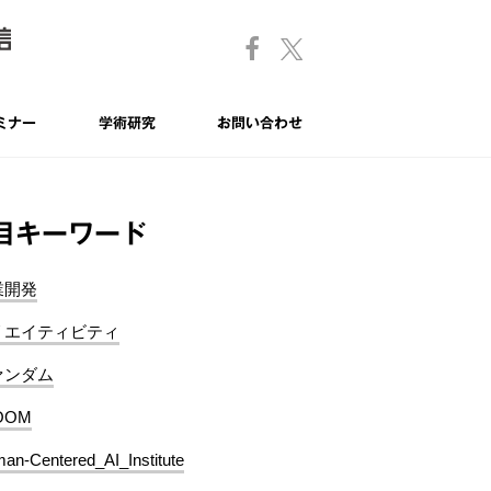
ミナー
学術研究
お問い合わせ
目キーワード
業開発
リエイティビティ
ァンダム
OOM
an-Centered_AI_Institute