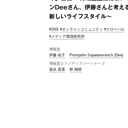
ンDeeさん、伊藤さんと考え
新しいライフスタイル～
#SNS
#オンラインコミュニティ
#グローバル
#メディア環境研究所
博報堂
伊藤 祐子
Prompohn Supataravanich (Dee)
博報堂ＤＹメディアパートナーズ
冨永 直基
林 柚稘