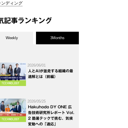
ランディング
気記事ランキング
Weekly
3Months
2026/06/01
人とAIが並走する組織の最
適解とは（前編）
2026/05/25
Hakuhodo DY ONE 広
告技術研究所レポート Vol.
2 酷暑テックで挑む、気候
変動への「適応」