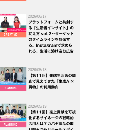
2026/06/17
プラットフォームと共創す
る「生活者インサイト」の
捉え方 vol.2～ターゲット
のタイムラインを想像す
る。Instagramで求めら
れる、生活に溶け込む広告
2026/05/13
【第11回】先端生活者の調
査で見えてきた「生成AI×
買物」の利用動向
2026/05/19
【第11回】売上貢献を可視
化するサイネージの戦略的
活用とは？カバヤ食品の取
り組みからリテールメディ