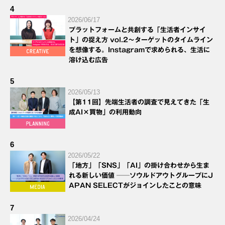
4
2026/06/17
プラットフォームと共創する「生活者インサイ
ト」の捉え方 vol.2～ターゲットのタイムライン
を想像する。Instagramで求められる、生活に
溶け込む広告
5
2026/05/13
【第11回】先端生活者の調査で見えてきた「生
成AI×買物」の利用動向
6
2026/05/22
「地方」「SNS」「AI」の掛け合わせから生ま
れる新しい価値 ──ソウルドアウトグループにJ
APAN SELECTがジョインしたことの意味
7
2026/04/24