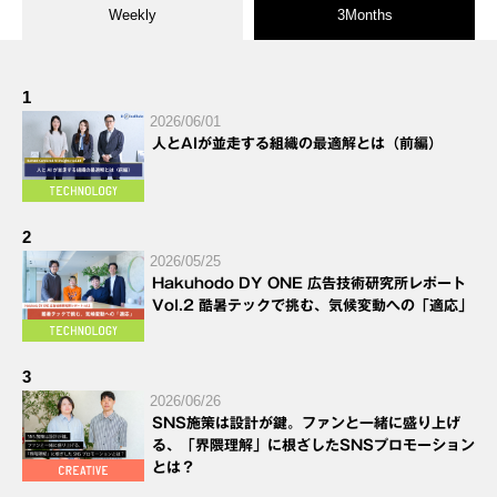
Weekly
3Months
1
2026/06/01
人とAIが並走する組織の最適解とは（前編）
2
2026/05/25
Hakuhodo DY ONE 広告技術研究所レポート
Vol.2 酷暑テックで挑む、気候変動への「適応」
3
2026/06/26
SNS施策は設計が鍵。ファンと一緒に盛り上げ
る、「界隈理解」に根ざしたSNSプロモーション
とは？