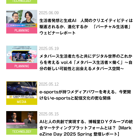
2025.06.09
生活者発想と生成AI 人間のクリエイティビティは
駆逐されるか、進化するか 「バーチャル生活者」
ウェビナーレポート
2025.05.19
メタバース生活者たちと共にデジタル世界のこれか
らを考える vol.4「メタバース生活者×働く」～自
分の新しい可能性と出会えるメタバース空間～
2025.05.12
e-sportsが持つメディアパワーを考える。今更聞
けないe-sportsと配信文化の密な関係
2025.05.15
AIと人の共創で実現する、博報堂ＤＹグループの統
合マーケティングプラットフォームとは？【Mark
eZine Day 2025 Spring 登壇レポート】