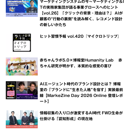
マーケティングシステムの今～マーケティング＆I
Tの実務家集団が語る事業グロースへのヒント
【vol.26】「クリックの背景・理由は？」 AIが
顧客の"行動の裏側"を読み解く、レコメンド設計
の新しいかたち
ヒット習慣予報 vol.420『マイクロトリップ』
赤ちゃんラボ5.0×博報堂Humanity Lab 赤
ちゃん研究が明かす、本質的な感覚の喜び
AIエージェント時代のブランド設計とは？ 博報
堂の「ブランドに“生きた人格”を宿す」実装最前
線【MarkeZine Day 2026 Online 登壇レポ
ート】
情報収集の入り口が激変するAI時代 FWD生命が
仕掛ける「認知形成」の現在地