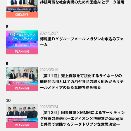
持続可能な社会実現のための医療AIとデータ活用
8
2024/12/17
博報堂ＤＹグループメールマガジンお申込みフォ
ーム
9
2026/05/19
【第11回】売上貢献を可視化するサイネージの
戦略的活用とは？カバヤ食品の取り組みからリテ
ールメディアの新たな勝ち筋を探る
10
2026/07/24
【第12回】因果推論×MMMによるマーケティン
グ投資の最適化―エディオン×博報堂がGoogle
と共同で実践するデータドリブンな意思決定―