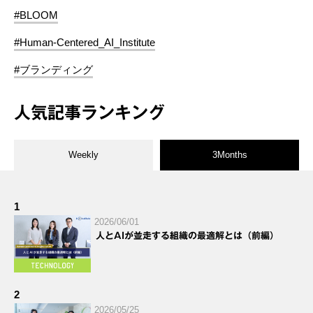
#BLOOM
#Human-Centered_AI_Institute
#ブランディング
人気記事ランキング
Weekly
3Months
1
2026/06/01
人とAIが並走する組織の最適解とは（前編）
2
2026/05/25