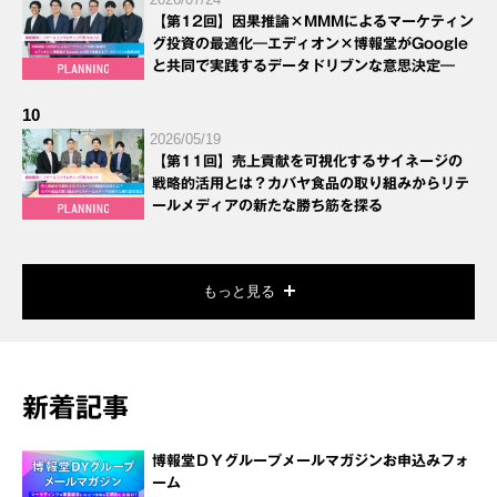
【第12回】因果推論×MMMによるマーケティン
グ投資の最適化―エディオン×博報堂がGoogle
と共同で実践するデータドリブンな意思決定―
10
2026/05/19
【第11回】売上貢献を可視化するサイネージの
戦略的活用とは？カバヤ食品の取り組みからリテ
ールメディアの新たな勝ち筋を探る
もっと見る
新着記事
博報堂ＤＹグループメールマガジンお申込みフォ
ーム