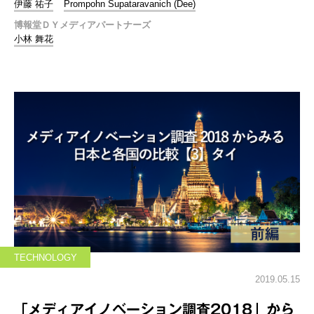
伊藤 祐子
Prompohn Supataravanich (Dee)
博報堂ＤＹメディアパートナーズ
小林 舞花
TECHNOLOGY
2019.05.15
「メディアイノベーション調査2018」から