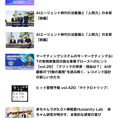
AIエージェント時代の法整備と「人間力」の本質
【後編】
AIエージェント時代の法整備と「人間力」の本質
【前編】
マーケティングシステムの今～マーケティング＆I
Tの実務家集団が語る事業グロースへのヒント
【vol.26】「クリックの背景・理由は？」 AIが
顧客の"行動の裏側"を読み解く、レコメンド設計
の新しいかたち
ヒット習慣予報 vol.420『マイクロトリップ』
赤ちゃんラボ5.0×博報堂Humanity Lab 赤
ちゃん研究が明かす、本質的な感覚の喜び