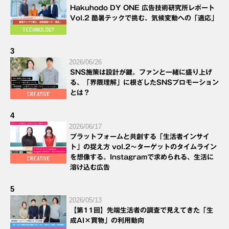
Hakuhodo DY ONE 広告技術研究所レポート
Vol.2 酷暑テックで挑む、気候変動への「適応」
3
2026/06/26
SNS施策は設計が鍵。ファンと一緒に盛り上げ
る、「界隈理解」に根ざしたSNSプロモーション
とは？
4
2026/06/17
プラットフォームと共創する「生活者インサイ
ト」の捉え方 vol.2～ターゲットのタイムライン
を想像する。Instagramで求められる、生活に
溶け込む広告
5
2026/05/13
【第11回】先端生活者の調査で見えてきた「生
成AI×買物」の利用動向