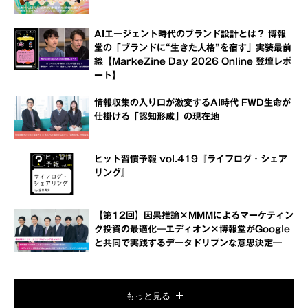
AIエージェント時代のブランド設計とは？ 博報
堂の「ブランドに“生きた人格”を宿す」実装最前
線【MarkeZine Day 2026 Online 登壇レポ
ート】
情報収集の入り口が激変するAI時代 FWD生命が
仕掛ける「認知形成」の現在地
ヒット習慣予報 vol.419『ライフログ・シェア
リング』
【第12回】因果推論×MMMによるマーケティン
グ投資の最適化―エディオン×博報堂がGoogle
と共同で実践するデータドリブンな意思決定―
もっと見る