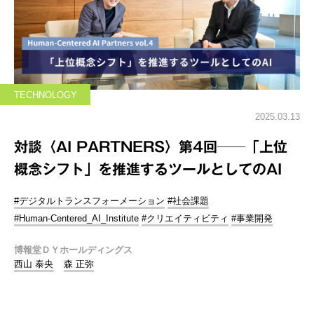
TECHNOLOGY
2025.03.13
対談〈AI PARTNERS〉第4回──「上位
概念シフト」を推進するツールとしてのAI
#デジタルトランスフォーメーション
#社会課題
#Human-Centered_AI_Institute
#クリエイティビティ
#事業開発
博報堂ＤＹホールディングス
西山 泰央
森 正弥