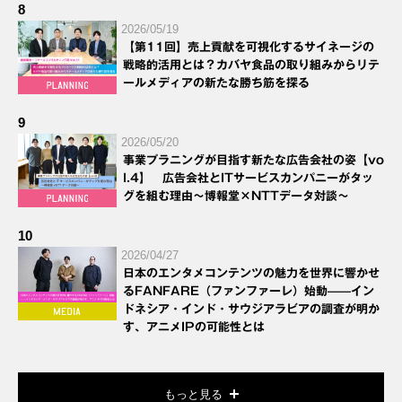
8
2026/05/19
【第11回】売上貢献を可視化するサイネージの
戦略的活用とは？カバヤ食品の取り組みからリテ
ールメディアの新たな勝ち筋を探る
9
2026/05/20
事業プラニングが目指す新たな広告会社の姿【vo
l.4】 広告会社とITサービスカンパニーがタッ
グを組む理由～博報堂×NTTデータ対談～
10
2026/04/27
日本のエンタメコンテンツの魅力を世界に響かせ
るFANFARE（ファンファーレ）始動——イン
ドネシア・インド・サウジアラビアの調査が明か
す、アニメIPの可能性とは
もっと見る