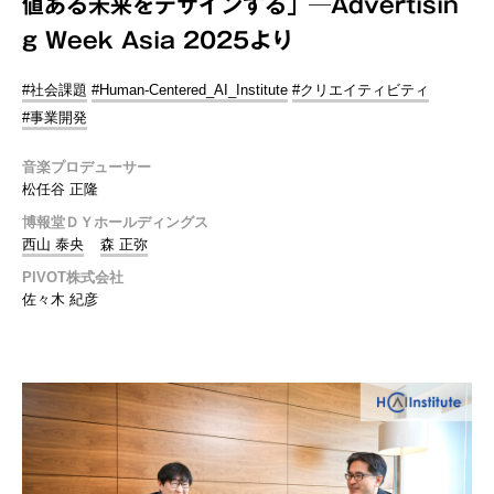
値ある未来をデザインする」─Advertisin
g Week Asia 2025より
#社会課題
#Human-Centered_AI_Institute
#クリエイティビティ
#事業開発
音楽プロデューサー
松任谷 正隆
博報堂ＤＹホールディングス
西山 泰央
森 正弥
PIVOT株式会社
佐々木 紀彦