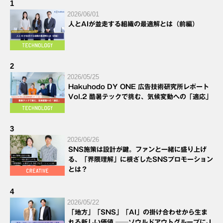
1
2026/06/01
人とAIが並走する組織の最適解とは（前編）
2
2026/05/25
Hakuhodo DY ONE 広告技術研究所レポート
Vol.2 酷暑テックで挑む、気候変動への「適応」
3
2026/06/26
SNS施策は設計が鍵。ファンと一緒に盛り上げ
る、「界隈理解」に根ざしたSNSプロモーション
とは？
4
2026/05/22
「地方」「SNS」「AI」の掛け合わせから生ま
れる新しい価値 ──ソウルドアウトグループにJ