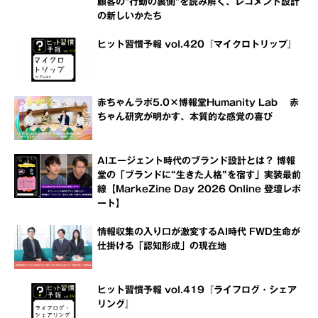
顧客の"行動の裏側"を読み解く、レコメンド設計
の新しいかたち
ヒット習慣予報 vol.420『マイクロトリップ』
赤ちゃんラボ5.0×博報堂Humanity Lab 赤
ちゃん研究が明かす、本質的な感覚の喜び
AIエージェント時代のブランド設計とは？ 博報
堂の「ブランドに“生きた人格”を宿す」実装最前
線【MarkeZine Day 2026 Online 登壇レポ
ート】
情報収集の入り口が激変するAI時代 FWD生命が
仕掛ける「認知形成」の現在地
ヒット習慣予報 vol.419『ライフログ・シェア
リング』