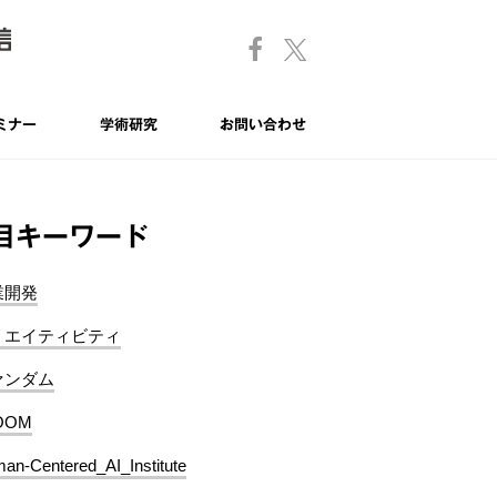
ミナー
学術研究
お問い合わせ
目キーワード
業開発
リエイティビティ
ァンダム
OOM
an-Centered_AI_Institute