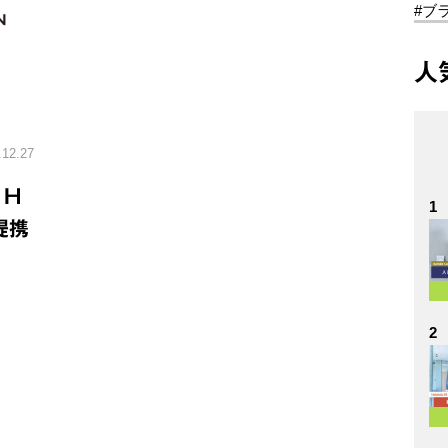
#ブ
人
.12.27
、H
1
提携
2