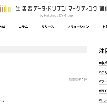
とは
コラム
リリース
ソリューション
セ
注
#事
#ク
検索結果
1
件
#フ
#BL
#Hum