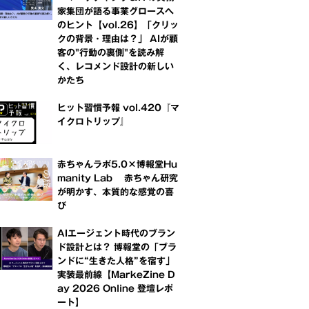
家集団が語る事業グロースへ
のヒント【vol.26】「クリッ
クの背景・理由は？」 AIが顧
客の"行動の裏側"を読み解
く、レコメンド設計の新しい
かたち
ヒット習慣予報 vol.420『マ
イクロトリップ』
赤ちゃんラボ5.0×博報堂Hu
manity Lab 赤ちゃん研究
が明かす、本質的な感覚の喜
び
AIエージェント時代のブラン
ド設計とは？ 博報堂の「ブラ
ンドに“生きた人格”を宿す」
実装最前線【MarkeZine D
ay 2026 Online 登壇レポ
ート】