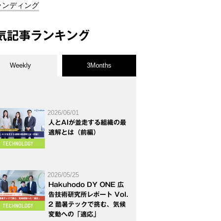
ランディング
気記事ランキング
Weekly
3Months
2026/06/01
人とAIが並走する組織の最
適解とは（前編）
2026/05/25
Hakuhodo DY ONE 広
告技術研究所レポート Vol.
2 酷暑テックで挑む、気候
変動への「適応」