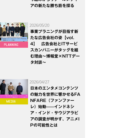
アの新たな勝ち筋を探る
2026/05/20
事業プラニングが目指す新
たな広告会社の姿【vol.
4】 広告会社とITサービ
スカンパニーがタッグを組
む理由～博報堂×NTTデー
タ対談～
2026/04/27
日本のエンタメコンテンツ
の魅力を世界に響かせるFA
NFARE（ファンファー
レ）始動——インドネシ
ア・インド・サウジアラビ
アの調査が明かす、アニメI
Pの可能性とは