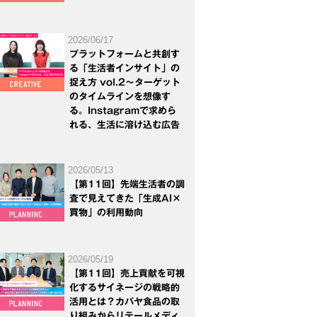
2026/06/17
プラットフォームと共創す
る「生活者インサイト」の
捉え方 vol.2～ターゲット
のタイムラインを想像す
る。Instagramで求めら
れる、生活に溶け込む広告
2026/05/13
【第11回】先端生活者の調
査で見えてきた「生成AI×
買物」の利用動向
2026/05/19
【第11回】売上貢献を可視
化するサイネージの戦略的
活用とは？カバヤ食品の取
り組みからリテールメディ