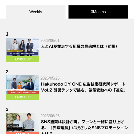
Weekly
3Months
1
2026/06/01
人とAIが並走する組織の最適解とは（前編）
2
2026/05/25
Hakuhodo DY ONE 広告技術研究所レポート
Vol.2 酷暑テックで挑む、気候変動への「適応」
3
2026/06/26
SNS施策は設計が鍵。ファンと一緒に盛り上げ
る、「界隈理解」に根ざしたSNSプロモーション
とは？