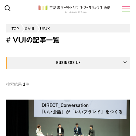
TOP
# VUI
UI/UX
# VUIの記事一覧
検索結果
1
件