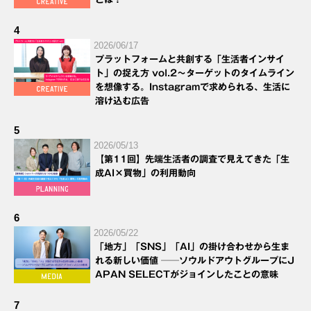
4
2026/06/17
プラットフォームと共創する「生活者インサイ
ト」の捉え方 vol.2～ターゲットのタイムライン
を想像する。Instagramで求められる、生活に
溶け込む広告
5
2026/05/13
【第11回】先端生活者の調査で見えてきた「生
成AI×買物」の利用動向
6
2026/05/22
「地方」「SNS」「AI」の掛け合わせから生ま
れる新しい価値 ──ソウルドアウトグループにJ
APAN SELECTがジョインしたことの意味
7