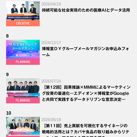
2026/04/24
持続可能な社会実現のための医療AIとデータ活用
8
2024/12/17
博報堂ＤＹグループメールマガジンお申込みフォ
ーム
9
2026/07/24
【第12回】因果推論×MMMによるマーケティン
グ投資の最適化―エディオン×博報堂がGoogle
と共同で実践するデータドリブンな意思決定―
10
2026/05/19
【第11回】売上貢献を可視化するサイネージの
戦略的活用とは？カバヤ食品の取り組みからリテ