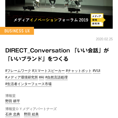
2020.02.25
DIRECT_Conversation 「いい会話」が
「いいブランド」をつくる
#フレームワーク
#スマートスピーカー
#チャットボット
#VUI
#メディア環境研究所
#AI
#自然言語処理
#生活者インターフェース市場
博報堂
野田 耕平
博報堂ＤＹメディアパートナーズ
石井 忠典
野田 絵美