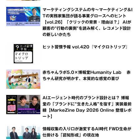
マーケティングシステムの今～マーケティング＆I
Tの実務家集団が語る事業グロースへのヒント
【vol.26】「クリックの背景・理由は？」 AIが
顧客の"行動の裏側"を読み解く、レコメンド設計
の新しいかたち
ヒット習慣予報 vol.420『マイクロトリップ』
赤ちゃんラボ5.0×博報堂Humanity Lab 赤
ちゃん研究が明かす、本質的な感覚の喜び
AIエージェント時代のブランド設計とは？ 博報
堂の「ブランドに“生きた人格”を宿す」実装最前
線【MarkeZine Day 2026 Online 登壇レポ
ート】
情報収集の入り口が激変するAI時代 FWD生命が
仕掛ける「認知形成」の現在地