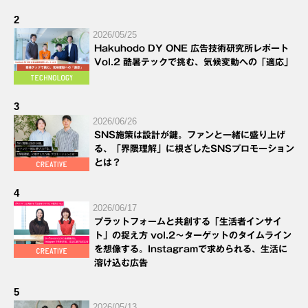
2
2026/05/25
Hakuhodo DY ONE 広告技術研究所レポート
Vol.2 酷暑テックで挑む、気候変動への「適応」
3
2026/06/26
SNS施策は設計が鍵。ファンと一緒に盛り上げ
る、「界隈理解」に根ざしたSNSプロモーション
とは？
4
2026/06/17
プラットフォームと共創する「生活者インサイ
ト」の捉え方 vol.2～ターゲットのタイムライン
を想像する。Instagramで求められる、生活に
溶け込む広告
5
2026/05/13