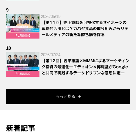
9
2026/05/19
【第11回】売上貢献を可視化するサイネージの
戦略的活用とは？カバヤ食品の取り組みからリテ
ールメディアの新たな勝ち筋を探る
10
2026/07/24
【第12回】因果推論×MMMによるマーケティン
グ投資の最適化―エディオン×博報堂がGoogle
と共同で実践するデータドリブンな意思決定―
もっと見る
新着記事