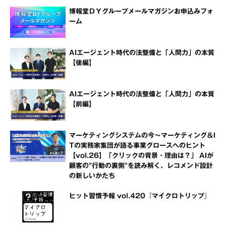
博報堂ＤＹグループメールマガジンお申込みフォ
ーム
AIエージェント時代の法整備と「人間力」の本質
【後編】
AIエージェント時代の法整備と「人間力」の本質
【前編】
マーケティングシステムの今～マーケティング＆I
Tの実務家集団が語る事業グロースへのヒント
【vol.26】「クリックの背景・理由は？」 AIが
顧客の"行動の裏側"を読み解く、レコメンド設計
の新しいかたち
ヒット習慣予報 vol.420『マイクロトリップ』