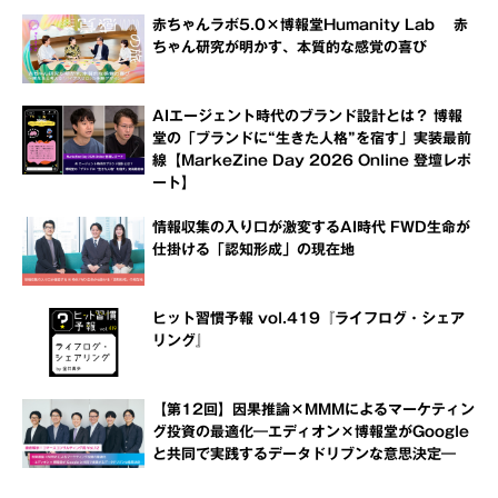
赤ちゃんラボ5.0×博報堂Humanity Lab 赤
ちゃん研究が明かす、本質的な感覚の喜び
AIエージェント時代のブランド設計とは？ 博報
堂の「ブランドに“生きた人格”を宿す」実装最前
線【MarkeZine Day 2026 Online 登壇レポ
ート】
情報収集の入り口が激変するAI時代 FWD生命が
仕掛ける「認知形成」の現在地
ヒット習慣予報 vol.419『ライフログ・シェア
リング』
【第12回】因果推論×MMMによるマーケティン
グ投資の最適化―エディオン×博報堂がGoogle
と共同で実践するデータドリブンな意思決定―