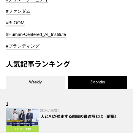
#ファンダム
#BLOOM
#Human-Centered_AI_Institute
#ブランディング
人気記事ランキング
Weekly
3Months
1
2026/06/01
人とAIが並走する組織の最適解とは（前編）