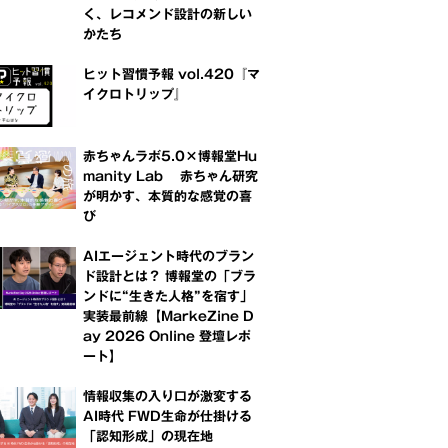
く、レコメンド設計の新しい
かたち
ヒット習慣予報 vol.420『マ
イクロトリップ』
赤ちゃんラボ5.0×博報堂Hu
manity Lab 赤ちゃん研究
が明かす、本質的な感覚の喜
び
AIエージェント時代のブラン
ド設計とは？ 博報堂の「ブラ
ンドに“生きた人格”を宿す」
実装最前線【MarkeZine D
ay 2026 Online 登壇レポ
ート】
情報収集の入り口が激変する
AI時代 FWD生命が仕掛ける
「認知形成」の現在地