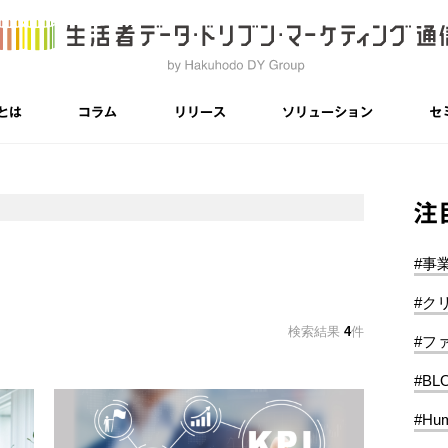
とは
コラム
リリース
ソリューション
セ
注
#事
#ク
検索結果
4
件
#フ
#BL
#Hum