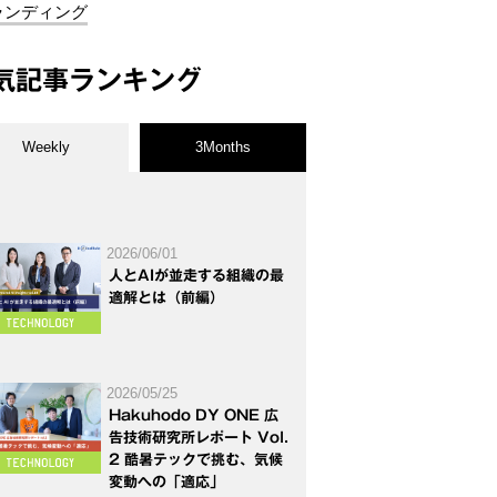
ランディング
気記事ランキング
Weekly
3Months
2026/06/01
人とAIが並走する組織の最
適解とは（前編）
2026/05/25
Hakuhodo DY ONE 広
告技術研究所レポート Vol.
2 酷暑テックで挑む、気候
変動への「適応」