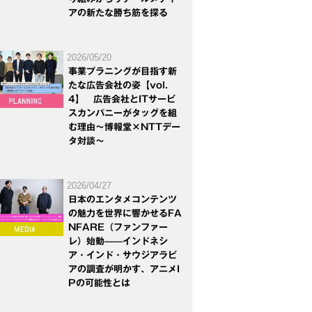
アの新たな勝ち筋を探る
2026/05/20
事業プラニングが目指す新
たな広告会社の姿【vol.
4】 広告会社とITサービ
スカンパニーがタッグを組
む理由～博報堂×NTTデー
タ対談～
2026/04/27
日本のエンタメコンテンツ
の魅力を世界に響かせるFA
NFARE（ファンファー
レ）始動——インドネシ
ア・インド・サウジアラビ
アの調査が明かす、アニメI
Pの可能性とは