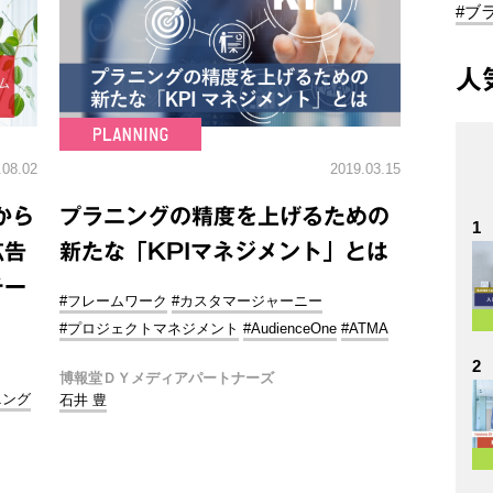
#ブ
人
.08.02
2019.03.15
から
プラニングの精度を上げるための
1
広告
新たな「KPIマネジメント」とは
チー
#フレームワーク
#カスタマージャーニー
#プロジェクトマネジメント
#AudienceOne
#ATMA
2
博報堂ＤＹメディアパートナーズ
ニング
石井 豊