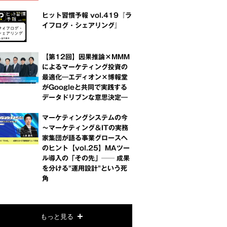
ヒット習慣予報 vol.419『ラ
イフログ・シェアリング』
【第12回】因果推論×MMM
によるマーケティング投資の
最適化―エディオン×博報堂
がGoogleと共同で実践する
データドリブンな意思決定―
マーケティングシステムの今
～マーケティング＆ITの実務
家集団が語る事業グロースへ
のヒント【vol.25】MAツー
ル導入の「その先」── 成果
を分ける"運用設計"という死
角
もっと見る