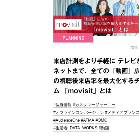
2019
来店計測をより手軽に テレビ
ネットまで、全ての『動画』
の視聴後来店率を最大化する
ム 「movisit」とは
#位置情報
#カスタマージャーニー
#オフラインコンバージョン
#メディアプラン
#AudienceOne
#ATMA
#OMO
#生活者_DATA_WORKS
#動画