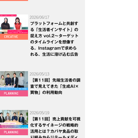
2026/06/17
プラットフォームと共創す
る「生活者インサイト」の
捉え方 vol.2～ターゲット
のタイムラインを想像す
る。Instagramで求めら
れる、生活に溶け込む広告
2026/05/13
【第11回】先端生活者の調
査で見えてきた「生成AI×
買物」の利用動向
2026/05/19
【第11回】売上貢献を可視
化するサイネージの戦略的
活用とは？カバヤ食品の取
り組みからリテールメディ