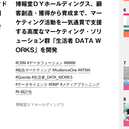
タド
博報堂ＤＹホールディングス、顧
6
図
客創造・獲得から育成まで、マー
ケティング活動を一気通貫で支援
D
する高度なマーケティング・ソリ
ューション群「生活者 DATA W
ORKS」を開発
7
#CRM
#データフュージョン
#MMM
#統合マーケティング
#AudienceOne
#ATMA
#Querida
#生活者_DATA_WORKS
#データサイエンス
#DMP
#メディアプランニング
#k-統計化
8
博報堂ＤＹホールディングス