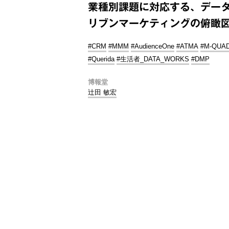
業種別課題に対応する、デー
リブンマーケティングの俯瞰
#CRM
#MMM
#AudienceOne
#ATMA
#M-QUA
#Querida
#生活者_DATA_WORKS
#DMP
博報堂
辻田 敏宏