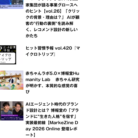
家集団が語る事業グロースへ
のヒント【vol.26】「クリッ
クの背景・理由は？」 AIが顧
客の"行動の裏側"を読み解
く、レコメンド設計の新しい
かたち
ヒット習慣予報 vol.420『マ
イクロトリップ』
赤ちゃんラボ5.0×博報堂Hu
manity Lab 赤ちゃん研究
が明かす、本質的な感覚の喜
び
AIエージェント時代のブラン
ド設計とは？ 博報堂の「ブラ
ンドに“生きた人格”を宿す」
実装最前線【MarkeZine D
ay 2026 Online 登壇レポ
ート】