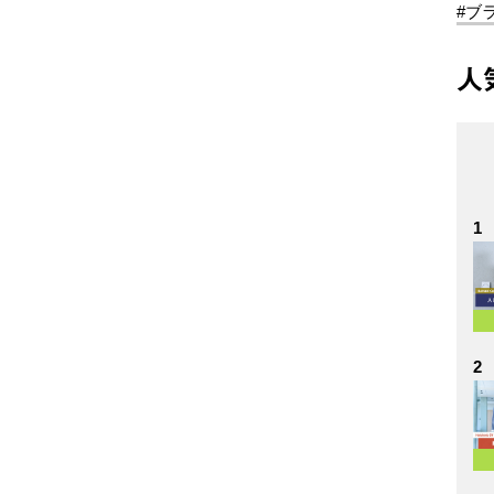
#ブ
人
1
2