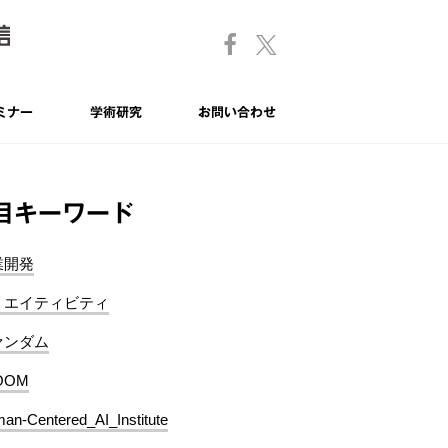
ミナー
学術研究
お問い合わせ
目キーワード
業開発
リエイティビティ
ァンダム
OOM
an-Centered_AI_Institute