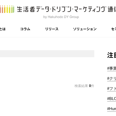
とは
コラム
リリース
ソリューション
セ
注
#事
#ク
検索結果
0
件
#フ
#BL
#Hum