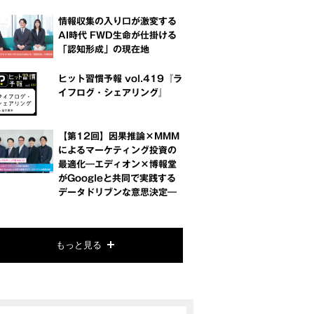
情報収集の入り口が激変する
AI時代 FWD生命が仕掛ける
「認知形成」の現在地
ヒット習慣予報 vol.419『ラ
イフログ・シェアリング』
【第12回】因果推論×MMM
によるマーケティング投資の
最適化―エディオン×博報堂
がGoogleと共同で実践する
データドリブンな意思決定―
もっと見る