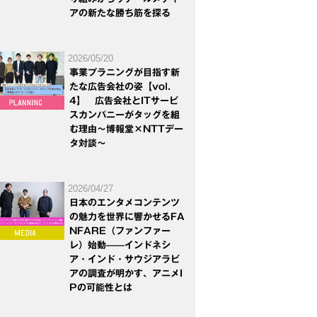
アの新たな勝ち筋を探る
2026/05/20
事業プラニングが目指す新
たな広告会社の姿【vol.
4】 広告会社とITサービ
スカンパニーがタッグを組
む理由～博報堂×NTTデー
タ対談～
2026/04/27
日本のエンタメコンテンツ
の魅力を世界に響かせるFA
NFARE（ファンファー
レ）始動——インドネシ
ア・インド・サウジアラビ
アの調査が明かす、アニメI
Pの可能性とは