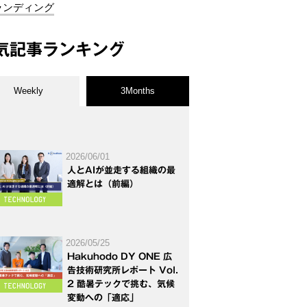
ランディング
気記事ランキング
Weekly
3Months
2026/06/01
人とAIが並走する組織の最
適解とは（前編）
2026/05/25
Hakuhodo DY ONE 広
告技術研究所レポート Vol.
2 酷暑テックで挑む、気候
変動への「適応」