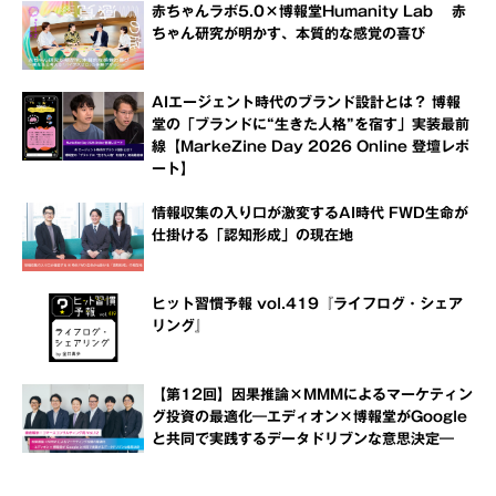
赤ちゃんラボ5.0×博報堂Humanity Lab 赤
ちゃん研究が明かす、本質的な感覚の喜び
AIエージェント時代のブランド設計とは？ 博報
堂の「ブランドに“生きた人格”を宿す」実装最前
線【MarkeZine Day 2026 Online 登壇レポ
ート】
情報収集の入り口が激変するAI時代 FWD生命が
仕掛ける「認知形成」の現在地
ヒット習慣予報 vol.419『ライフログ・シェア
リング』
【第12回】因果推論×MMMによるマーケティン
グ投資の最適化―エディオン×博報堂がGoogle
と共同で実践するデータドリブンな意思決定―