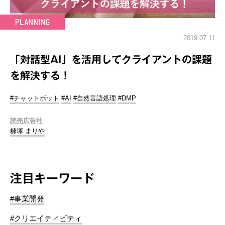
2019.07.11
「対話型AI」を活用してクライアントの課題
を解決する！
#チャットボット
#AI
#自然言語処理
#DMP
読売広告社
糠塚 まりや
注目キーワード
#事業開発
#クリエイティビティ