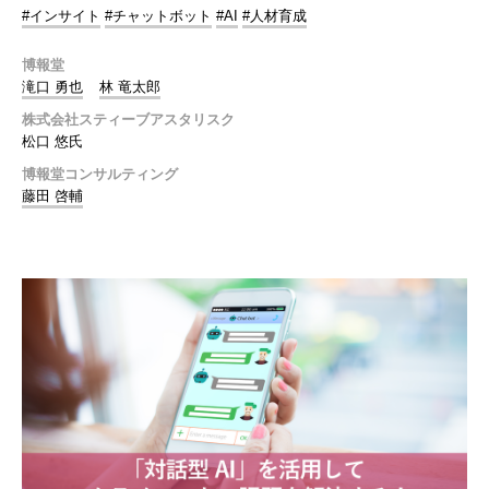
#インサイト
#チャットボット
#AI
#人材育成
博報堂
滝口 勇也
林 竜太郎
株式会社スティーブアスタリスク
松口 悠氏
博報堂コンサルティング
藤田 啓輔