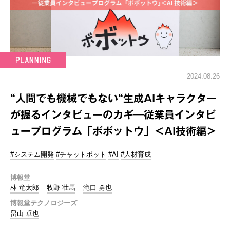
2024.08.26
“人間でも機械でもない“生成AIキャラクター
が握るインタビューのカギ―従業員インタビ
ュープログラム「ボボットウ」＜AI技術編＞
#システム開発
#チャットボット
#AI
#人材育成
博報堂
林 竜太郎
牧野 壮馬
滝口 勇也
博報堂テクノロジーズ
畠山 卓也