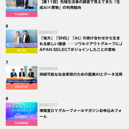
【第11回】先端生活者の調査で見えてきた「生
成AI×買物」の利用動向
6
2026/05/22
「地方」「SNS」「AI」の掛け合わせから生ま
れる新しい価値 ──ソウルドアウトグループにJ
APAN SELECTがジョインしたことの意味
7
2026/04/24
持続可能な社会実現のための医療AIとデータ活用
8
2024/12/17
博報堂ＤＹグループメールマガジンお申込みフォ
ーム