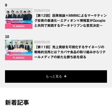
9
2026/07/24
【第12回】因果推論×MMMによるマーケティン
グ投資の最適化―エディオン×博報堂がGoogle
と共同で実践するデータドリブンな意思決定―
10
2026/05/19
【第11回】売上貢献を可視化するサイネージの
戦略的活用とは？カバヤ食品の取り組みからリテ
ールメディアの新たな勝ち筋を探る
もっと見る
新着記事