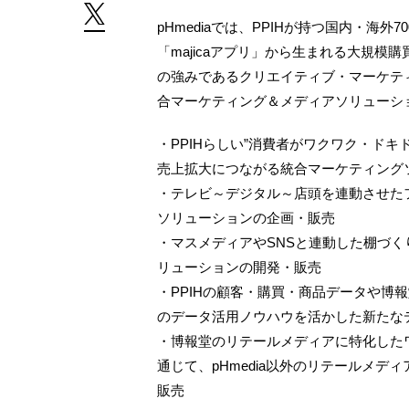
pHmediaでは、PPIHが持つ国内・海外
「majicaアプリ」から生まれる大規
の強みであるクリエイティブ・マーケテ
合マーケティング＆メディアソリューシ
・PPIHらしい”消費者がワクワク・ド
売上拡大につながる統合マーケティング
・テレビ～デジタル～店頭を連動させた
ソリューションの企画・販売
・マスメディアやSNSと連動した棚づ
リューションの開発・販売
・PPIHの顧客・購買・商品データや博
のデータ活用ノウハウを活かした新たな
・博報堂のリテールメディアに特化したワ
通じて、pHmedia以外のリテールメ
販売