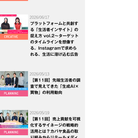
2026/06/17
プラットフォームと共創す
る「生活者インサイト」の
捉え方 vol.2～ターゲット
のタイムラインを想像す
る。Instagramで求めら
れる、生活に溶け込む広告
2026/05/13
【第11回】先端生活者の調
査で見えてきた「生成AI×
買物」の利用動向
2026/05/19
【第11回】売上貢献を可視
化するサイネージの戦略的
活用とは？カバヤ食品の取
り組みからリテールメディ