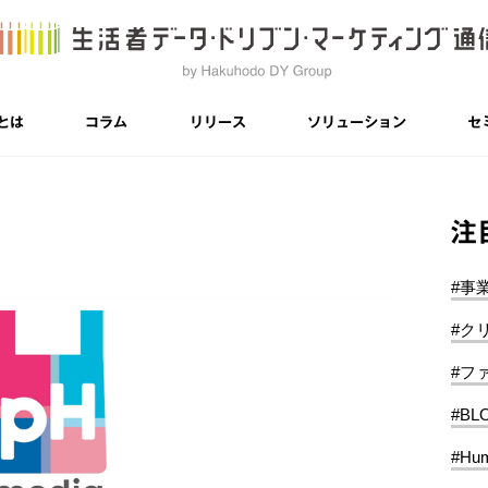
とは
コラム
リリース
ソリューション
セ
注
#事
#ク
#フ
#BL
#Hum