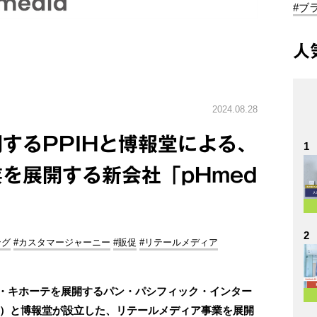
#ブ
人
2024.08.28
するPPIHと博報堂による、
1
を展開する新会社「pHmed
2
ング
#カスタマージャーニー
#販促
#リテールメディア
ドン・キホーテを展開するパン・パシフィック・インター
H）と博報堂が設立した、リテールメディア事業を展開