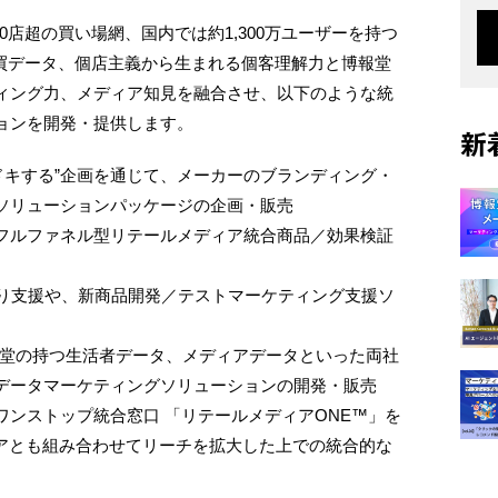
700店超の買い場網、国内では約1,300万ユーザーを持つ
模購買データ、個店主義から生まれる個客理解力と博報堂
ィング力、メディア知見を融合させ、以下のような統
ョンを開発・提供します。
新
キドキする”企画を通じて、メーカーのブランディング・
ソリューションパッケージの企画・販売
フルファネル型リテールメディア統合商品／効果検証
くり支援や、新商品開発／テストマーケティング支援ソ
報堂の持つ生活者データ、メディアデータといった両社
データマーケティングソリューションの開発・販売
ンストップ統合窓口 「リテールメディアONE™」を
ディアとも組み合わせてリーチを拡大した上での統合的な