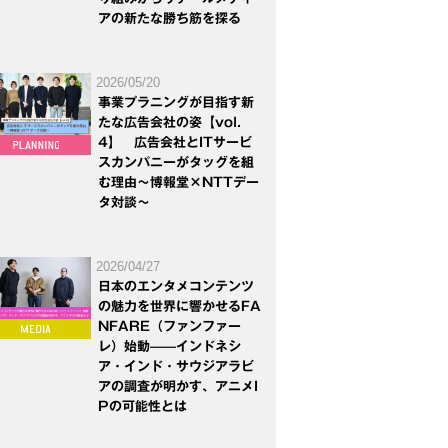
アの新たな勝ち筋を探る
2026/05/20
事業プラニングが目指す新
たな広告会社の姿【vol.
4】 広告会社とITサービ
スカンパニーがタッグを組
む理由～博報堂×NTTデー
タ対談～
2026/04/27
日本のエンタメコンテンツ
の魅力を世界に響かせるFA
NFARE（ファンファー
レ）始動——インドネシ
ア・インド・サウジアラビ
アの調査が明かす、アニメI
Pの可能性とは