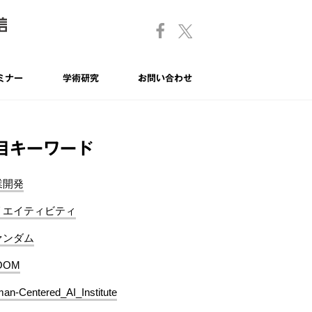
ミナー
学術研究
お問い合わせ
目キーワード
業開発
リエイティビティ
ァンダム
OOM
an-Centered_AI_Institute