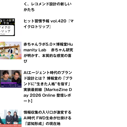
く、レコメンド設計の新しい
かたち
ヒット習慣予報 vol.420『マ
イクロトリップ』
赤ちゃんラボ5.0×博報堂Hu
manity Lab 赤ちゃん研究
が明かす、本質的な感覚の喜
び
AIエージェント時代のブラン
ド設計とは？ 博報堂の「ブラ
ンドに“生きた人格”を宿す」
実装最前線【MarkeZine D
ay 2026 Online 登壇レポ
ート】
情報収集の入り口が激変する
AI時代 FWD生命が仕掛ける
「認知形成」の現在地