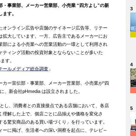
・事業部、メーカー営業部、小売業 “四方よし”の新
3
します。
たオンライン広告や店舗のサイネージ広告等、リテー
は拡大しています。一方、広告主であるメーカーにお
業部による小売業への営業活動の一環として利用され
ケティング活動の投資対象とならないことが多いた
います。
4
テールメディア総合調査
」
ーカー宣伝部・事業部、メーカー営業部、小売業が“四
、新会社pHmedia は設立されました。
理とし、消費者との直接接点である店舗において、各店
5
く理解した上で、個店ごとに品揃えや価格を変化さ
する驚安商品のある買い場づくり」を行っています。
ィーに掲げ、生活者への深い洞察を起点に、テレビ～