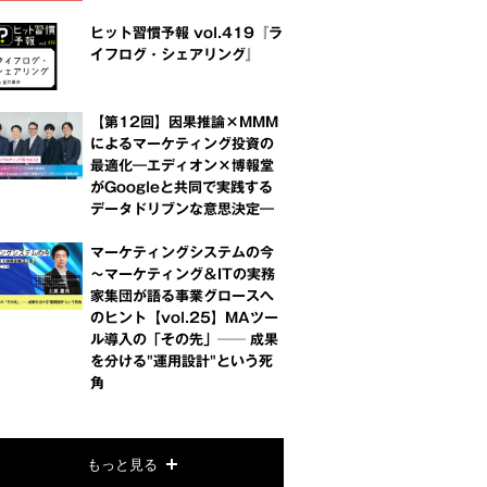
ヒット習慣予報 vol.419『ラ
イフログ・シェアリング』
【第12回】因果推論×MMM
によるマーケティング投資の
最適化―エディオン×博報堂
がGoogleと共同で実践する
データドリブンな意思決定―
マーケティングシステムの今
～マーケティング＆ITの実務
家集団が語る事業グロースへ
のヒント【vol.25】MAツー
ル導入の「その先」── 成果
を分ける"運用設計"という死
角
もっと見る