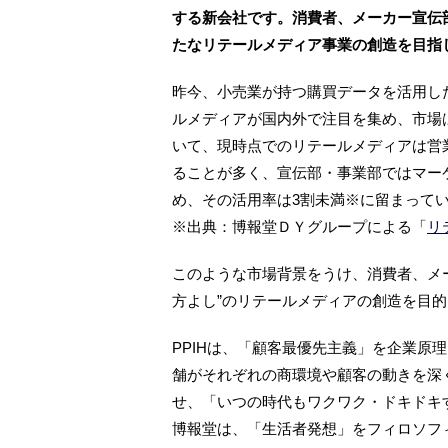
する新会社です。消費者、メーカー宣伝部
たなリテールメディア事業の創造を目指
昨今、小売業が持つ購買データを活用し
ルメディアが国内外で注目を集め、市場
いて、現時点でのリテールメディアは営
ることが多く、宣伝部・事業部ではマー
め、その活用率は3割未満※に留まって
※出典：博報堂ＤＹグループによる「
リ
このような市場背景をうけ、消費者、メ
方よし”のリテールメディアの創造を目的に
PPIHは、「顧客最優先主義」を企業原
舗がそれぞれの商環境や顧客の動きを深
せ、「いつの時代もワクワク・ドキドキ
博報堂は、「生活者発想」をフィロソフ