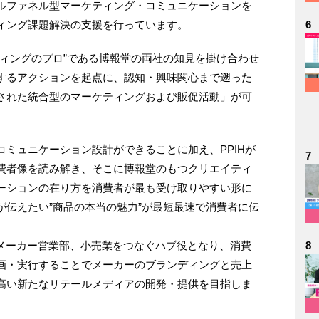
ルファネル型マーケティング・コミュニケーションを
ィング課題解決の支援を行っています。
6
ケティングのプロ”である博報堂の両社の知見を掛け合わせ
するアクションを起点に、認知・興味関心まで遡った
された統合型のマーケティングおよび販促活動」が可
ミュニケーション設計ができることに加え、PPIHが
7
費者像を読み解き、そこに博報堂のもつクリエイティ
ーションの在り方を消費者が最も受け取りやすい形に
が伝えたい”商品の本当の魅力”が最短最速で消費者に伝
部、メーカー営業部、小売業をつなぐハブ役となり、消費
8
画・実行することでメーカーのブランディングと売上
高い新たなリテールメディアの開発・提供を目指しま