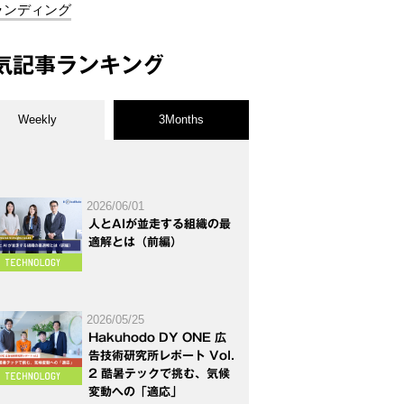
ランディング
気記事ランキング
Weekly
3Months
2026/06/01
人とAIが並走する組織の最
適解とは（前編）
2026/05/25
Hakuhodo DY ONE 広
告技術研究所レポート Vol.
2 酷暑テックで挑む、気候
変動への「適応」