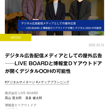
MEDIA
2025.03.31
デジタル広告配信メディアとしての屋外広告
──LIVE BOARDと博報堂ＤＹアウトドア
が開くデジタルOOHの可能性
#デジタルサイネージ
#メディアプランニング
株式会社 LIVE BOARD
髙山 晋太郎
喜多 健太郎
博報堂ＤＹアウトドア