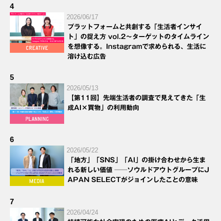
4
2026/06/17
プラットフォームと共創する「生活者インサイ
ト」の捉え方 vol.2～ターゲットのタイムライン
を想像する。Instagramで求められる、生活に
溶け込む広告
5
2026/05/13
【第11回】先端生活者の調査で見えてきた「生
成AI×買物」の利用動向
6
2026/05/22
「地方」「SNS」「AI」の掛け合わせから生ま
れる新しい価値 ──ソウルドアウトグループにJ
APAN SELECTがジョインしたことの意味
7
2026/04/24