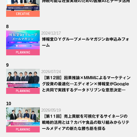
持続可能な社会実現のための医療AIとデータ活用
8
2024/12/17
博報堂ＤＹグループメールマガジンお申込みフォ
ーム
9
2026/07/24
【第12回】因果推論×MMMによるマーケティン
グ投資の最適化―エディオン×博報堂がGoogle
と共同で実践するデータドリブンな意思決定―
10
2026/05/19
【第11回】売上貢献を可視化するサイネージの
戦略的活用とは？カバヤ食品の取り組みからリテ
ールメディアの新たな勝ち筋を探る