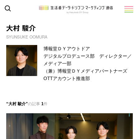
大村 駿介
SYUNSUKE OOMURA
博報堂ＤＹアウトドア
デジタルプロデュース部 ディレクター／
メディア一部
（兼）博報堂ＤＹメディアパートナーズ
OTTアカウント推進部
大村 駿介
の記事
1
件