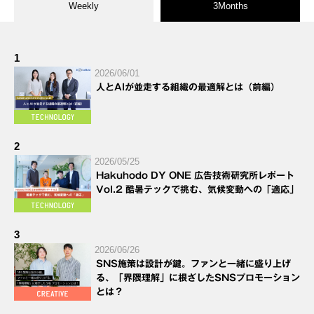
Weekly
3Months
1
2026/06/01
人とAIが並走する組織の最適解とは（前編）
2
2026/05/25
Hakuhodo DY ONE 広告技術研究所レポート
Vol.2 酷暑テックで挑む、気候変動への「適応」
3
2026/06/26
SNS施策は設計が鍵。ファンと一緒に盛り上げ
る、「界隈理解」に根ざしたSNSプロモーション
とは？