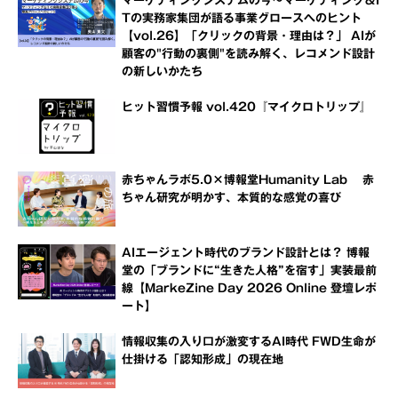
マーケティングシステムの今～マーケティング＆I
Tの実務家集団が語る事業グロースへのヒント
【vol.26】「クリックの背景・理由は？」 AIが
顧客の"行動の裏側"を読み解く、レコメンド設計
の新しいかたち
ヒット習慣予報 vol.420『マイクロトリップ』
赤ちゃんラボ5.0×博報堂Humanity Lab 赤
ちゃん研究が明かす、本質的な感覚の喜び
AIエージェント時代のブランド設計とは？ 博報
堂の「ブランドに“生きた人格”を宿す」実装最前
線【MarkeZine Day 2026 Online 登壇レポ
ート】
情報収集の入り口が激変するAI時代 FWD生命が
仕掛ける「認知形成」の現在地