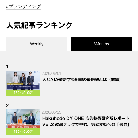
#ブランディング
人気記事ランキング
Weekly
3Months
1
2026/06/01
人とAIが並走する組織の最適解とは（前編）
2
2026/05/25
Hakuhodo DY ONE 広告技術研究所レポート
Vol.2 酷暑テックで挑む、気候変動への「適応」