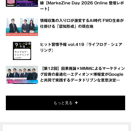
線【MarkeZine Day 2026 Online 登壇レポ
ート】
情報収集の入り口が激変するAI時代 FWD生命が
仕掛ける「認知形成」の現在地
ヒット習慣予報 vol.419『ライフログ・シェア
リング』
【第12回】因果推論×MMMによるマーケティン
グ投資の最適化―エディオン×博報堂がGoogle
と共同で実践するデータドリブンな意思決定―
もっと見る