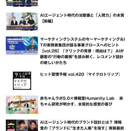
AIエージェント時代の法整備と「人間力」の本質
【前編】
マーケティングシステムの今～マーケティング＆I
Tの実務家集団が語る事業グロースへのヒント
【vol.26】「クリックの背景・理由は？」 AIが
顧客の"行動の裏側"を読み解く、レコメンド設計
の新しいかたち
ヒット習慣予報 vol.420『マイクロトリップ』
赤ちゃんラボ5.0×博報堂Humanity Lab 赤
ちゃん研究が明かす、本質的な感覚の喜び
AIエージェント時代のブランド設計とは？ 博報
堂の「ブランドに“生きた人格”を宿す」実装最前