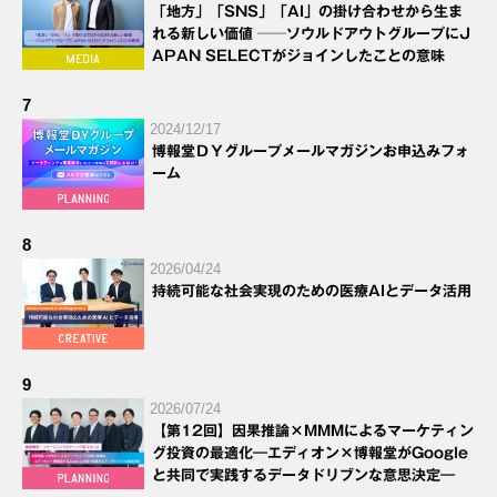
「地方」「SNS」「AI」の掛け合わせから生ま
れる新しい価値 ──ソウルドアウトグループにJ
APAN SELECTがジョインしたことの意味
7
2024/12/17
博報堂ＤＹグループメールマガジンお申込みフォ
ーム
8
2026/04/24
持続可能な社会実現のための医療AIとデータ活用
9
2026/07/24
【第12回】因果推論×MMMによるマーケティン
グ投資の最適化―エディオン×博報堂がGoogle
と共同で実践するデータドリブンな意思決定―