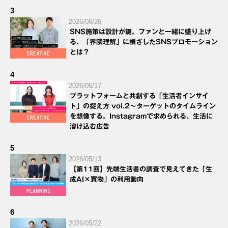
3
2026/06/26
SNS施策は設計が鍵。ファンと一緒に盛り上げ
る、「界隈理解」に根ざしたSNSプロモーション
とは？
4
2026/06/17
プラットフォームと共創する「生活者インサイ
ト」の捉え方 vol.2～ターゲットのタイムライン
を想像する。Instagramで求められる、生活に
溶け込む広告
5
2026/05/13
【第11回】先端生活者の調査で見えてきた「生
成AI×買物」の利用動向
6
2026/05/22