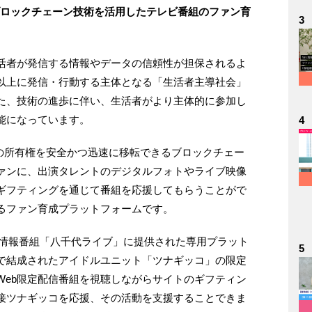
した、ブロックチェーン技術を活用したテレビ番組のファン育
3
活者が発信する情報やデータの信頼性が担保されるよ
以上に発信・行動する主体となる「生活者主導社会」
た、技術の進歩に伴い、生活者がより主体的に参加し
能になっています。
4
セットの所有権を安全かつ迅速に移転できるブロックチェー
ァンに、出演タレントのデジタルフォトやライブ映像
ギフティングを通じて番組を応援してもらうことがで
るファン育成プラットフォームです。
ビの情報番組「八千代ライブ」に提供された専用プラット
5
で結成されたアイドルユニット「ツナギッコ」の限定
Web限定配信番組を視聴しながらサイトのギフティン
接ツナギッコを応援、その活動を支援することできま