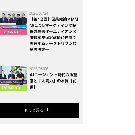
2026/07/24
【第12回】因果推論×MM
Mによるマーケティング投
資の最適化―エディオン×
博報堂がGoogleと共同で
実践するデータドリブンな
意思決定―
2026/08/06
AIエージェント時代の法整
備と「人間力」の本質【前
編】
もっと見る