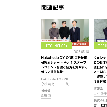
関連記事
2026.05.18
Hakuhodo DY ONE 広告技術
ウォレッ
研究所レポート Vol.1 ステーブ
この日本
ルコイン～金融と経済を変革する
融社会”を
新しい通貨基盤～
×HAKUH
（連載：
Hakuhodo DY ONE
活者体験 
永松 範之
王 凱
博報堂
博報堂
山本 洋平
島野 真
株式会社Ha
吉田 世博