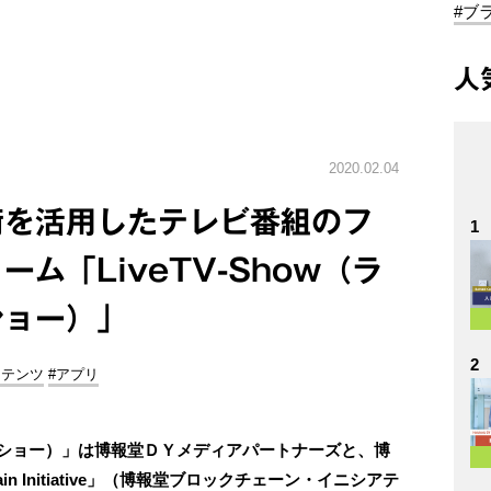
#ブ
人
2020.02.04
術を活用したテレビ番組のフ
1
ム「LiveTV-Show（ラ
ショー）」
2
ンテンツ
#アプリ
ビー・ショー）」は博報堂ＤＹメディアパートナーズと、博
ain Initiative」（博報堂ブロックチェーン・イニシアテ