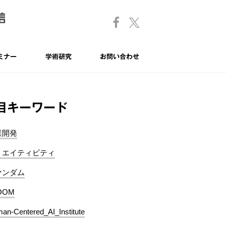
ミナー
学術研究
お問い合わせ
目キーワード
業開発
リエイティビティ
ァンダム
OOM
an-Centered_AI_Institute