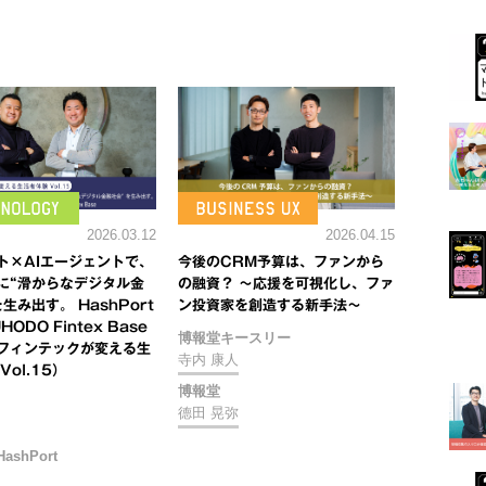
2026.04.15
2026.03.12
今後のCRM予算は、ファンから
ト×AIエージェントで、
の融資？ ～応援を可視化し、ファ
に“滑からなデジタル金
ン投資家を創造する新手法～
生み出す。 HashPort
ODO Fintex Base
博報堂キースリー
フィンテックが変える生
寺内 康人
Vol.15）
博報堂
德田 晃弥
shPort