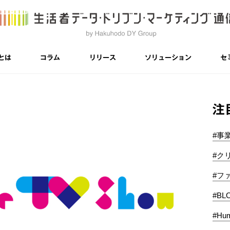
とは
コラム
リリース
ソリューション
セ
注
#事
#ク
#フ
#BL
#Hum