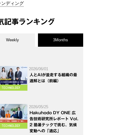
ランディング
気記事ランキング
Weekly
3Months
2026/06/01
人とAIが並走する組織の最
適解とは（前編）
2026/05/25
Hakuhodo DY ONE 広
告技術研究所レポート Vol.
2 酷暑テックで挑む、気候
変動への「適応」