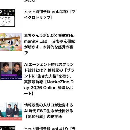
かたち
ヒット習慣予報 vol.420『マ
イクロトリップ』
赤ちゃんラボ5.0×博報堂Hu
manity Lab 赤ちゃん研究
が明かす、本質的な感覚の喜
び
AIエージェント時代のブラン
ド設計とは？ 博報堂の「ブラ
ンドに“生きた人格”を宿す」
実装最前線【MarkeZine D
ay 2026 Online 登壇レポ
ート】
情報収集の入り口が激変する
AI時代 FWD生命が仕掛ける
「認知形成」の現在地
ヒット習慣予報 vol.419『ラ