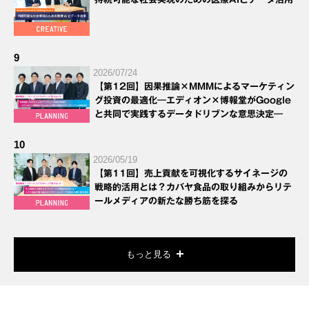
9
2026/07/24
【第12回】因果推論×MMMによるマーケティン
グ投資の最適化―エディオン×博報堂がGoogle
と共同で実践するデータドリブンな意思決定―
10
2026/05/19
【第11回】売上貢献を可視化するサイネージの
戦略的活用とは？カバヤ食品の取り組みからリテ
ールメディアの新たな勝ち筋を探る
もっと見る