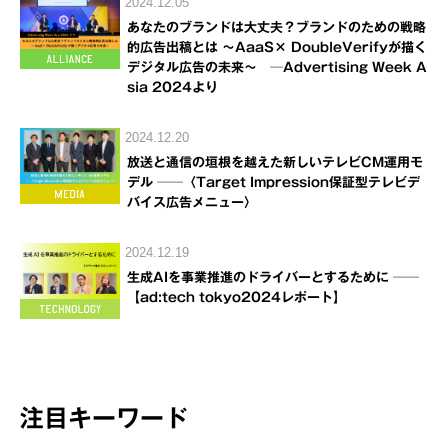
2024.12.05
あなたのブランドは大丈夫？ブランドのための戦略
的広告出稿とは ～AaaS× DoubleVerifyが描く
デジタル広告の未来～ ─Advertising Week A
sia 2024より
2024.12.20
放送と通信の垣根を越えた新しいテレビCM運用モ
デル ──〈Target Impression保証型テレビデ
バイス広告メニュー〉
2024.12.19
生成AIを事業推進のドライバーとするために ──
【ad:tech tokyo2024レポート】
注目キーワード