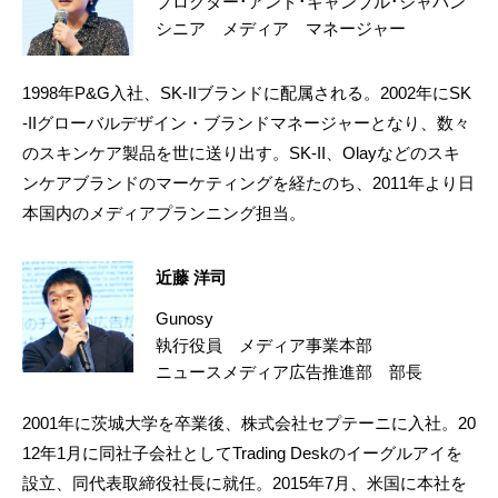
プロクター･アンド･ギャンブル･ジャパン
シニア メディア マネージャー
1998年P&G入社、SK-IIブランドに配属される。2002年にSK
-IIグローバルデザイン・ブランドマネージャーとなり、数々
のスキンケア製品を世に送り出す。SK-II、Olayなどのスキ
ンケアブランドのマーケティングを経たのち、2011年より日
本国内のメディアプランニング担当。
近藤 洋司
Gunosy
執行役員 メディア事業本部
ニュースメディア広告推進部 部長
2001年に茨城大学を卒業後、株式会社セプテーニに入社。20
12年1月に同社子会社としてTrading Deskのイーグルアイを
設立、同代表取締役社長に就任。2015年7月、米国に本社を