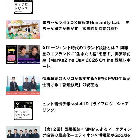
赤ちゃんラボ5.0×博報堂Humanity Lab 赤
ちゃん研究が明かす、本質的な感覚の喜び
AIエージェント時代のブランド設計とは？ 博報
堂の「ブランドに“生きた人格”を宿す」実装最前
線【MarkeZine Day 2026 Online 登壇レポ
ート】
情報収集の入り口が激変するAI時代 FWD生命が
仕掛ける「認知形成」の現在地
ヒット習慣予報 vol.419『ライフログ・シェア
リング』
【第12回】因果推論×MMMによるマーケティン
グ投資の最適化―エディオン×博報堂がGoogle