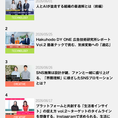
2026/06/01
人とAIが並走する組織の最適解とは（前編）
2
2026/05/25
Hakuhodo DY ONE 広告技術研究所レポート
Vol.2 酷暑テックで挑む、気候変動への「適応」
3
2026/06/26
SNS施策は設計が鍵。ファンと一緒に盛り上げ
る、「界隈理解」に根ざしたSNSプロモーション
とは？
4
2026/06/17
プラットフォームと共創する「生活者インサイ
ト」の捉え方 vol.2～ターゲットのタイムライン
を想像する。Instagramで求められる、生活に