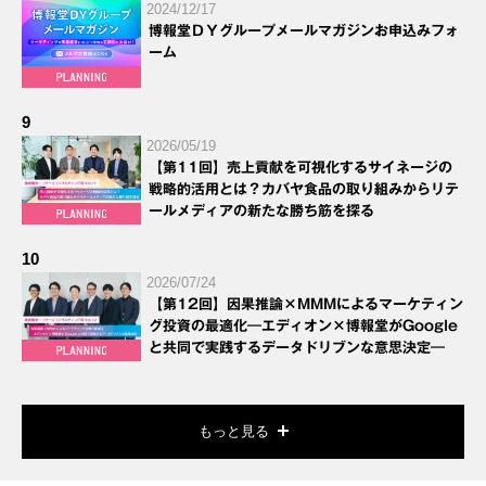
2024/12/17
博報堂ＤＹグループメールマガジンお申込みフォ
ーム
9
2026/05/19
【第11回】売上貢献を可視化するサイネージの
戦略的活用とは？カバヤ食品の取り組みからリテ
ールメディアの新たな勝ち筋を探る
10
2026/07/24
【第12回】因果推論×MMMによるマーケティン
グ投資の最適化―エディオン×博報堂がGoogle
と共同で実践するデータドリブンな意思決定―
もっと見る