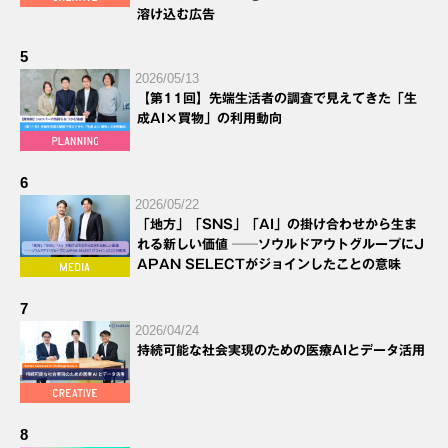
溶け込む広告
5
2026/05/13
【第11回】先端生活者の調査で見えてきた「生
成AI×買物」の利用動向
6
2026/05/22
「地方」「SNS」「AI」の掛け合わせから生ま
れる新しい価値 ──ソウルドアウトグループにJ
APAN SELECTがジョインしたことの意味
7
2026/04/24
持続可能な社会実現のための医療AIとデータ活用
8