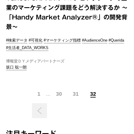
業のマーケティング課題をどう解決するか ～
「Handy Market Analyzer®」の開発背
景～
#検索データ
#可視化
#マーケティング指標
#AudienceOne
#Querida
#生活者_DATA_WORKS
博報堂ＤＹメディアパートナーズ
坂口 聡一朗
1
30
31
32
…
注目キーワード