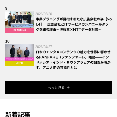
9
2026/05/20
事業プラニングが目指す新たな広告会社の姿【vo
l.4】 広告会社とITサービスカンパニーがタッ
グを組む理由～博報堂×NTTデータ対談～
10
2026/04/27
日本のエンタメコンテンツの魅力を世界に響かせ
るFANFARE（ファンファーレ）始動——イン
ドネシア・インド・サウジアラビアの調査が明か
す、アニメIPの可能性とは
もっと見る
新着記事