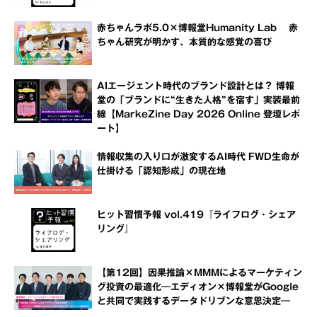
赤ちゃんラボ5.0×博報堂Humanity Lab 赤
ちゃん研究が明かす、本質的な感覚の喜び
AIエージェント時代のブランド設計とは？ 博報
堂の「ブランドに“生きた人格”を宿す」実装最前
線【MarkeZine Day 2026 Online 登壇レポ
ート】
情報収集の入り口が激変するAI時代 FWD生命が
仕掛ける「認知形成」の現在地
ヒット習慣予報 vol.419『ライフログ・シェア
リング』
【第12回】因果推論×MMMによるマーケティン
グ投資の最適化―エディオン×博報堂がGoogle
と共同で実践するデータドリブンな意思決定―