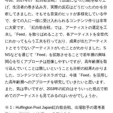
今回、2017年の「紅白歌合戦」で話題になった3組を取り上
げ、生活者の巻き込み方、実際の反応はどうだったのかを分
析してきました。そもそも音楽のヒットが多様化している中
で、全ての人に一様に受け入れられるコンテンツ作りは非常
に大変です。「紅白歌合戦」では、アーティストの選定を工
夫し「Feed」を散りばめることで、各アーティストを全世代
にわかってもらう工夫を行っており、成果が出たアーティス
トとそうでないアーティストがいたことがわかりました。S
NSなどを通じて「Feed」を拡散させることで若年層の興味
関心を引くアプローチは想像しやすいですが、高年齢層を取
り込んでいくことは難しいということも分析の結果わかりま
した。コンテンツビジネスラボでは、今後「Feed」を活用し
た高年齢層へのアプローチを研究していきたいと思います。
また、気は早いですが、2018年の紅白はそういった視点で初
めてのアーティストも見てみるのはいかがでしょうか。
※ 1：Huffington Post Japan紅白歌合戦、出場歌手の選考基