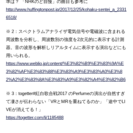
準は？ 「NHKのど自慢」の曲目も参考に
http://www.huffingtonpost.jp/2017/12/25/kohaku-sentei_a_2331
6518/
※ 2：スペクトラムアナライザ電気信号や電磁波に含まれる
周波数を分析し、周波数別の強度を2次元的に表示する計測
器。音の波形を解析しリアルタイムに表示する演出などにも
用いられる。
https://www.weblio.jp/content/%E3%82%B9%E3%83%9A%E
3%82%AF%E3%83%88%E3%83%A9%E3%83%A0%E3%8
2%A2%E3%83%8A%E3%83%A9%E3%82%A4%E3%82%B6
※ 3：togetter#紅白歌合戦2017 のPerfumeの演出が自然すぎ
て凄さが伝わらない「VRとMRを重ねてるのか」「途中でLI
VEが消えてる！」
https://togetter.com/li/1185488