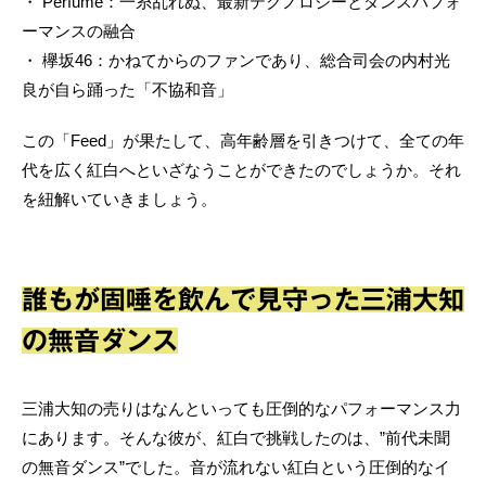
・ Perfume：一糸乱れぬ、最新テクノロジーとダンスパフォ
ーマンスの融合
・ 欅坂46：かねてからのファンであり、総合司会の内村光
良が自ら踊った「不協和音」
この「Feed」が果たして、高年齢層を引きつけて、全ての年
代を広く紅白へといざなうことができたのでしょうか。それ
を紐解いていきましょう。
誰もが固唾を飲んで見守った三浦大知
の無音ダンス
三浦大知の売りはなんといっても圧倒的なパフォーマンス力
にあります。そんな彼が、紅白で挑戦したのは、”前代未聞
の無音ダンス”でした。音が流れない紅白という圧倒的なイ