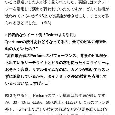
いると勘違いした人が多く見られました。実際にはテクノロ
ジーを活用して演出が行われていたのですが、どんな技術が
使われているのかSNS上では議論が巻き起こり、まとめが作
られるほどでした。（※3）
○代表的なツイート例「Twitterより引用」
“perfumeの渋谷あれどうなってるの。全てのビルに年末出
勤の人がいたの？”
“紅白歌合戦のPerfumeのパフォーマンス、背景のビル群か
ら出ているサーチライトとビルの窓を使ったイコライザーは
おそらく合成。リアルタイムなのに、カメラが動いてもズレ
ずに追従しているから、ダイナミックVRの技術を応用して
いるっぽいな… すげえ…”
図２を見ると、 Perfumeのファン構造は若年層が多いです
が、30・40代が118%、50代以上が112%といつものファン以
外も、Twitter上で詳しい技術の解説などの話題を繰り広げて