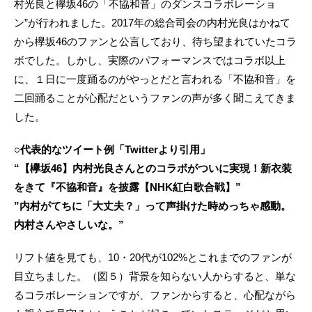
村光良と欅坂46の「不協和音」のダンスコラボレーショ
ン”が行われました。2017年の総合司会の内村光良はかねて
から欅坂46のファンと公言しており、待ち望まれていたコラ
ボでした。しかし、実際のパフォーマンスではコラボ以上
に、１日に一度踊るのがやっとだと言われる「不協和音」を
二回踊ることが心配だというファンの声が多く聞こえてきま
した。
○代表的なツイート例「Twitterより引用」
“【欅坂46】内村光良さんとのコラボがついに実現！新衣装
をきて『不協和音』を披露【NHK紅白歌合戦】”
”内村がてちに「大丈夫？」って声掛けた時めっちゃ感動。
内村さんやさしいな。”
リフト値を見ても、10・20代が102%とこれまでのファンが
目立ちました。（図５）背景を知らない人からすると、単な
るコラボレーションですが、ファンからすると、心配ながら