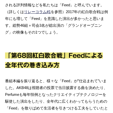
される評判情報などを私たちは「Feed」と呼んでいます。
（詳しくは
リレーコラム#1
を参照）2017年の紅白歌合戦は例
年にも増して「Feed」を意識した演出が多かったと思いま
す。総勢46組＋司会3名が総出演の「グランドオープニン
グ」の映像もその1つでしょう。
「第68回紅白歌合戦」Feedによる
全年代の巻き込み方
番組本編を振り返ると、様々な「Feed」が”仕込まれて”いま
した。AKB48は視聴者の投票で当日披露する曲を決めたり、
Perfumeも毎年恒例となったクリエイティブテクノロジーを
駆使した演出をしたり、全年代に広くわかってもらうための
「Feed」を散りばめて生活者を引きつける工夫をしていたと