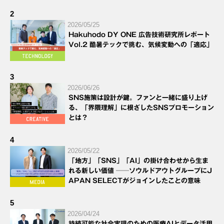
2
2026/05/25
Hakuhodo DY ONE 広告技術研究所レポート
Vol.2 酷暑テックで挑む、気候変動への「適応」
3
2026/06/26
SNS施策は設計が鍵。ファンと一緒に盛り上げ
る、「界隈理解」に根ざしたSNSプロモーション
とは？
4
2026/05/22
「地方」「SNS」「AI」の掛け合わせから生ま
れる新しい価値 ──ソウルドアウトグループにJ
APAN SELECTがジョインしたことの意味
5
2026/04/24
持続可能な社会実現のための医療AIとデータ活用