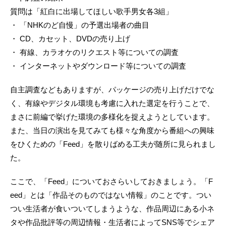
質問は「紅白に出場してほしい歌手男女各3組」
・ 「NHKのど自慢」の予選出場者の曲目
・ CD、カセット、DVDの売り上げ
・ 有線、カラオケのリクエスト等についての調査
・ インターネットやダウンロード等についての調査
自主調査などもありますが、パッケージの売り上げだけでな
く、有線やデジタル環境も考慮に入れた選定を行うことで、
まさに前編で挙げた環境の多様化を捉えようとしています。
また、当日の演出を見てみても様々な角度から番組への興味
をひくための「Feed」を散りばめる工夫が随所に見られまし
た。
ここで、「Feed」についておさらいしておきましょう。「F
eed」とは「作品そのものではない情報」のことです。つい
つい生活者が食いついてしまうような、作品周辺にある小ネ
タや作品批評等の周辺情報・生活者によってSNS等でシェア