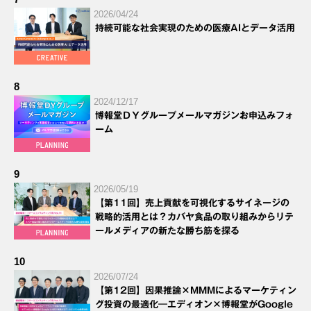
2026/04/24
持続可能な社会実現のための医療AIとデータ活用
8
2024/12/17
博報堂ＤＹグループメールマガジンお申込みフォ
ーム
9
2026/05/19
【第11回】売上貢献を可視化するサイネージの
戦略的活用とは？カバヤ食品の取り組みからリテ
ールメディアの新たな勝ち筋を探る
10
2026/07/24
【第12回】因果推論×MMMによるマーケティン
グ投資の最適化―エディオン×博報堂がGoogle