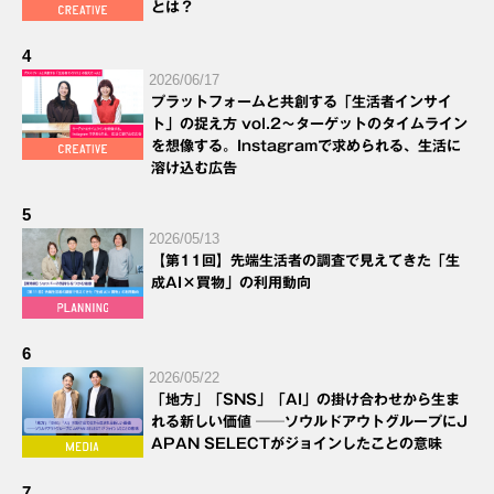
とは？
4
2026/06/17
プラットフォームと共創する「生活者インサイ
ト」の捉え方 vol.2～ターゲットのタイムライン
を想像する。Instagramで求められる、生活に
溶け込む広告
5
2026/05/13
【第11回】先端生活者の調査で見えてきた「生
成AI×買物」の利用動向
6
2026/05/22
「地方」「SNS」「AI」の掛け合わせから生ま
れる新しい価値 ──ソウルドアウトグループにJ
APAN SELECTがジョインしたことの意味
7