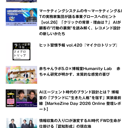
マーケティングシステムの今～マーケティング＆I
Tの実務家集団が語る事業グロースへのヒント
【vol.26】「クリックの背景・理由は？」 AIが
顧客の"行動の裏側"を読み解く、レコメンド設計
の新しいかたち
ヒット習慣予報 vol.420『マイクロトリップ』
赤ちゃんラボ5.0×博報堂Humanity Lab 赤
ちゃん研究が明かす、本質的な感覚の喜び
AIエージェント時代のブランド設計とは？ 博報
堂の「ブランドに“生きた人格”を宿す」実装最前
線【MarkeZine Day 2026 Online 登壇レポ
ート】
情報収集の入り口が激変するAI時代 FWD生命が
仕掛ける「認知形成」の現在地