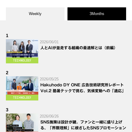
Weekly
3Months
1
2026/06/01
人とAIが並走する組織の最適解とは（前編）
2
2026/05/25
Hakuhodo DY ONE 広告技術研究所レポート
Vol.2 酷暑テックで挑む、気候変動への「適応」
3
2026/06/26
SNS施策は設計が鍵。ファンと一緒に盛り上げ
る、「界隈理解」に根ざしたSNSプロモーション