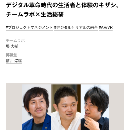
デジタル革命時代の生活者と体験のキザシ。
チームラボ×生活総研
#プロジェクトマネジメント
#デジタルとリアルの融合
#AR/VR
チームラボ
堺 大輔
博報堂
酒井 崇匡