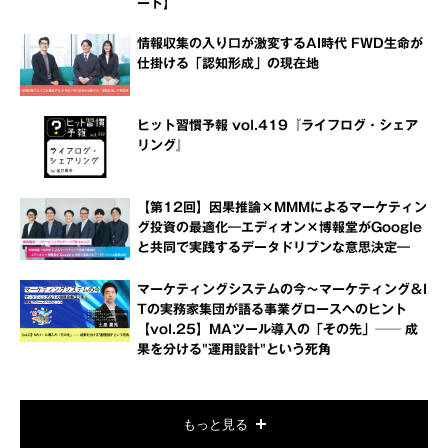
ート】
情報収集の入り口が激変するAI時代 FWD生命が
仕掛ける「認知形成」の現在地
ヒット習慣予報 vol.419『ライフログ・シェア
リング』
【第12回】因果推論×MMMによるマーケティン
グ投資の最適化―エディオン×博報堂がGoogle
と共同で実践するデータドリブンな意思決定―
マーケティングシステムの今～マーケティング＆I
Tの実務家集団が語る事業グロースへのヒント
【vol.25】MAツール導入の「その先」── 成
果を分ける"運用設計"という死角
もっと見る