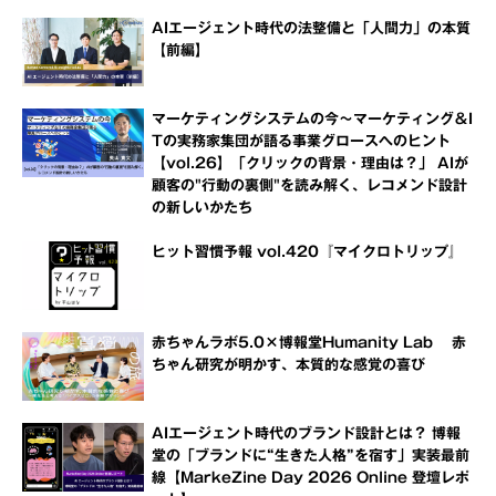
AIエージェント時代の法整備と「人間力」の本質
【前編】
マーケティングシステムの今～マーケティング＆I
Tの実務家集団が語る事業グロースへのヒント
【vol.26】「クリックの背景・理由は？」 AIが
顧客の"行動の裏側"を読み解く、レコメンド設計
の新しいかたち
ヒット習慣予報 vol.420『マイクロトリップ』
赤ちゃんラボ5.0×博報堂Humanity Lab 赤
ちゃん研究が明かす、本質的な感覚の喜び
AIエージェント時代のブランド設計とは？ 博報
堂の「ブランドに“生きた人格”を宿す」実装最前
線【MarkeZine Day 2026 Online 登壇レポ