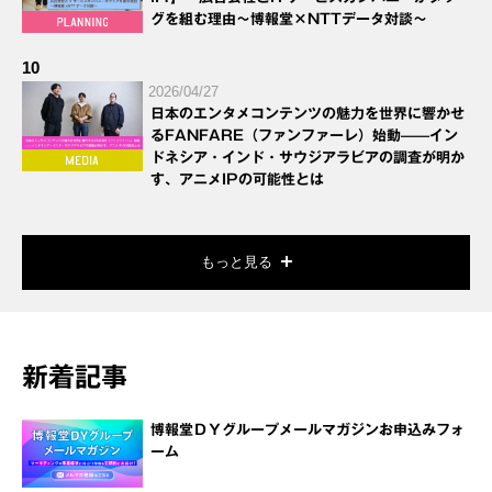
グを組む理由～博報堂×NTTデータ対談～
10
2026/04/27
日本のエンタメコンテンツの魅力を世界に響かせ
るFANFARE（ファンファーレ）始動——イン
ドネシア・インド・サウジアラビアの調査が明か
す、アニメIPの可能性とは
もっと見る
新着記事
博報堂ＤＹグループメールマガジンお申込みフォ
ーム