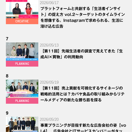
2026/06/17
プラットフォームと共創する「生活者インサイ
ト」の捉え方 vol.2～ターゲットのタイムライン
を想像する。Instagramで求められる、生活に
溶け込む広告
7
2026/05/13
【第11回】先端生活者の調査で見えてきた「生
成AI×買物」の利用動向
8
2026/05/19
【第11回】売上貢献を可視化するサイネージの
戦略的活用とは？カバヤ食品の取り組みからリテ
ールメディアの新たな勝ち筋を探る
9
2026/05/20
事業プラニングが目指す新たな広告会社の姿【vo
l.4】 広告会社とITサービスカンパニーがタッ