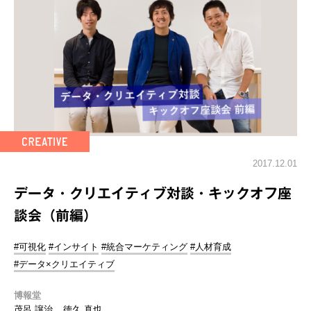
2017.12.01
データ・クリエイティブ対談・キックオフ座
談会（前編）
#可視化
#インサイト
#統合マーケティング
#人材育成
#データ×クリエイティブ
博報堂
茂呂 譲治
徳久 真也