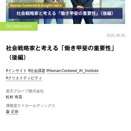
TECHNOLOGY
2025.08.05
社会戦略家と考える「働き甲斐の重要性」
（後編）
#インサイト
#社会課題
#Human-Centered_AI_Institute
#クリエイティビティ
楽天グループ株式会社
松村 有晃
博報堂ＤＹホールディングス
森 正弥