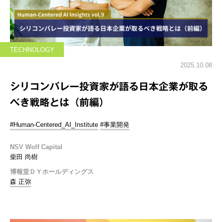
TECHNOLOGY
2025.10.08
シリコンバレー投資家が語る日本企業が取る
べき戦略とは（前編）
#Human-Centered_AI_Institute
#事業開発
NSV Wolf Capital
柴田 尚樹
博報堂ＤＹホールディングス
森 正弥