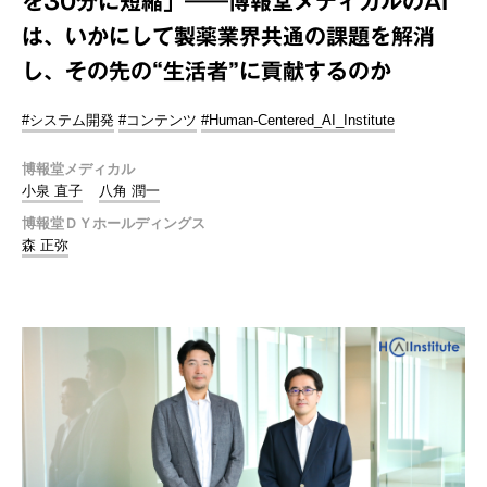
を30分に短縮」――博報堂メディカルのAI
は、いかにして製薬業界共通の課題を解消
し、その先の“生活者”に貢献するのか
#システム開発
#コンテンツ
#Human-Centered_AI_Institute
博報堂メディカル
小泉 直子
八角 潤一
博報堂ＤＹホールディングス
森 正弥