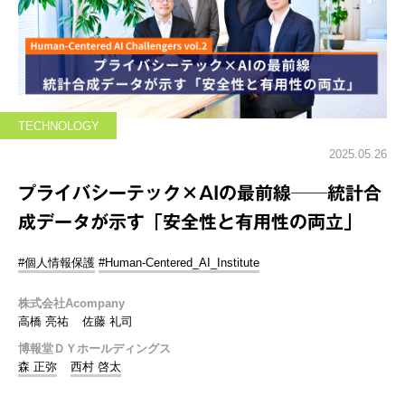
TECHNOLOGY
2025.05.26
プライバシーテック×AIの最前線──統計合
成データが示す「安全性と有用性の両立」
#個人情報保護
#Human-Centered_AI_Institute
株式会社Acompany
高橋 亮祐
佐藤 礼司
博報堂ＤＹホールディングス
森 正弥
西村 啓太