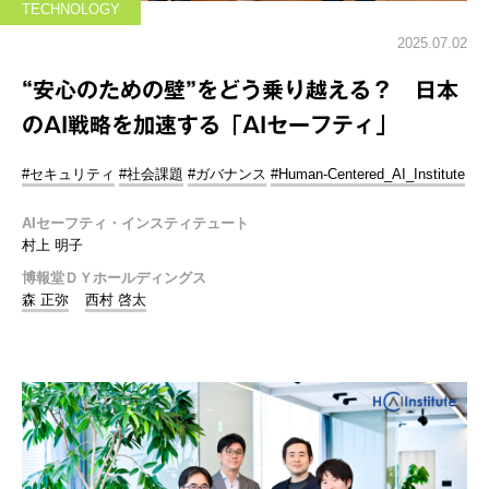
TECHNOLOGY
2025.07.02
“安心のための壁”をどう乗り越える？ 日本
のAI戦略を加速する「AIセーフティ」
#セキュリティ
#社会課題
#ガバナンス
#Human-Centered_AI_Institute
AIセーフティ・インスティテュート
村上 明子
博報堂ＤＹホールディングス
森 正弥
西村 啓太