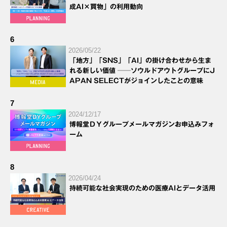
成AI×買物」の利用動向
6
2026/05/22
「地方」「SNS」「AI」の掛け合わせから生ま
れる新しい価値 ──ソウルドアウトグループにJ
APAN SELECTがジョインしたことの意味
7
2024/12/17
博報堂ＤＹグループメールマガジンお申込みフォ
ーム
8
2026/04/24
持続可能な社会実現のための医療AIとデータ活用