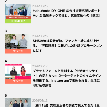
2
2026/05/25
Hakuhodo DY ONE 広告技術研究所レポート
Vol.2 酷暑テックで挑む、気候変動への「適応」
3
2026/06/26
SNS施策は設計が鍵。ファンと一緒に盛り上げ
る、「界隈理解」に根ざしたSNSプロモーション
とは？
4
2026/06/17
プラットフォームと共創する「生活者インサイ
ト」の捉え方 vol.2～ターゲットのタイムライン
を想像する。Instagramで求められる、生活に
溶け込む広告
5
2026/05/13
【第11回】先端生活者の調査で見えてきた「生