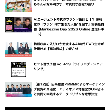
ちゃん研究が明かす、本質的な感覚の喜び
AIエージェント時代のブランド設計とは？ 博報
堂の「ブランドに“生きた人格”を宿す」実装最前
線【MarkeZine Day 2026 Online 登壇レポ
ート】
情報収集の入り口が激変するAI時代 FWD生命が
仕掛ける「認知形成」の現在地
ヒット習慣予報 vol.419『ライフログ・シェア
リング』
【第12回】因果推論×MMMによるマーケティン
グ投資の最適化―エディオン×博報堂がGoogle
と共同で実践するデータドリブンな意思決定―