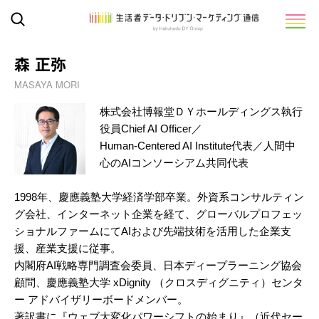
森 正弥
MASAYA MORI
株式会社博報堂ＤＹホールディングス執行
役員Chief AI Officer／
Human-Centered AI Institute代表／人間中
心のAIコンソーシアム共同代表
1998年、慶應義塾大学経済学部卒業。外資系コンサルティン
グ会社、インターネット企業を経て、グローバルプロフェッ
ショナルファームにてAIおよび先端技術を活用した企業支
援、産業支援に従事。
内閣府AI戦略専門調査会委員、日本ディープラーニング協会
顧問、慶應義塾大学 xDignity （クロスディグニティ）センタ
ー アドバイザリーボードメンバー。
著訳書に『ウェブ大変化パワーシフトの始まり』（近代セー