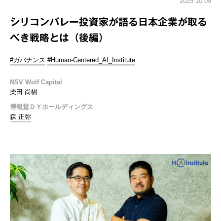
2025.10.09
シリコンバレー投資家が語る日本企業が取る
べき戦略とは（後編）
#ガバナンス
#Human-Centered_AI_Institute
NSV Wolf Capital
柴田 尚樹
博報堂ＤＹホールディングス
森 正弥