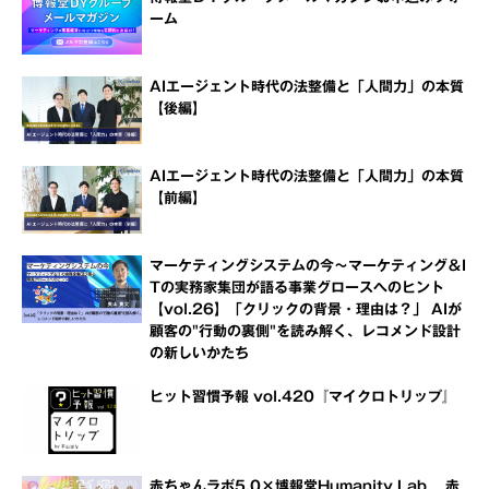
ーム
AIエージェント時代の法整備と「人間力」の本質
【後編】
AIエージェント時代の法整備と「人間力」の本質
【前編】
マーケティングシステムの今～マーケティング＆I
Tの実務家集団が語る事業グロースへのヒント
【vol.26】「クリックの背景・理由は？」 AIが
顧客の"行動の裏側"を読み解く、レコメンド設計
の新しいかたち
ヒット習慣予報 vol.420『マイクロトリップ』
赤ちゃんラボ5.0×博報堂Humanity Lab 赤