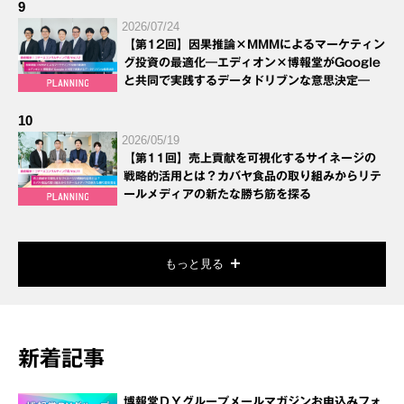
9
2026/07/24
【第12回】因果推論×MMMによるマーケティン
グ投資の最適化―エディオン×博報堂がGoogle
と共同で実践するデータドリブンな意思決定―
10
2026/05/19
【第11回】売上貢献を可視化するサイネージの
戦略的活用とは？カバヤ食品の取り組みからリテ
ールメディアの新たな勝ち筋を探る
もっと見る
新着記事
博報堂ＤＹグループメールマガジンお申込みフォ