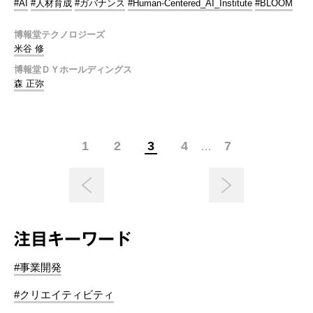
#AI
#人材育成
#ガバナンス
#Human-Centered_AI_Institute
#BLOOM
博報堂テクノロジーズ
米谷 修
博報堂ＤＹホールディングス
森 正弥
1
2
3
4
7
…
注目キーワード
#事業開発
#クリエイティビティ