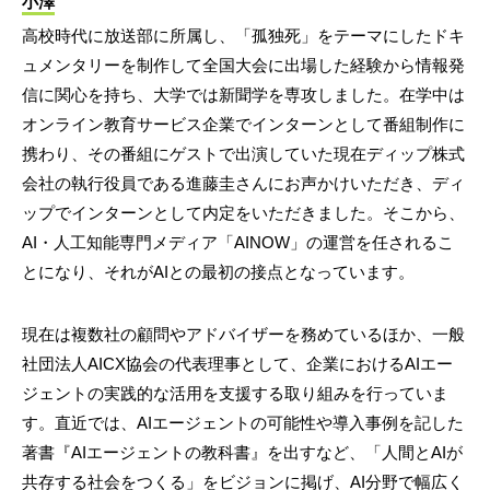
小澤
高校時代に放送部に所属し、「孤独死」をテーマにしたドキ
ュメンタリーを制作して全国大会に出場した経験から情報発
信に関心を持ち、大学では新聞学を専攻しました。在学中は
オンライン教育サービス企業でインターンとして番組制作に
携わり、その番組にゲストで出演していた現在ディップ株式
会社の執行役員である進藤圭さんにお声かけいただき、ディ
ップでインターンとして内定をいただきました。そこから、
AI・人工知能専門メディア「AINOW」の運営を任されるこ
とになり、それがAIとの最初の接点となっています。
現在は複数社の顧問やアドバイザーを務めているほか、一般
社団法人AICX協会の代表理事として、企業におけるAIエー
ジェントの実践的な活用を支援する取り組みを行っていま
す。直近では、AIエージェントの可能性や導入事例を記した
著書『AIエージェントの教科書』を出すなど、「人間とAIが
共存する社会をつくる」をビジョンに掲げ、AI分野で幅広く