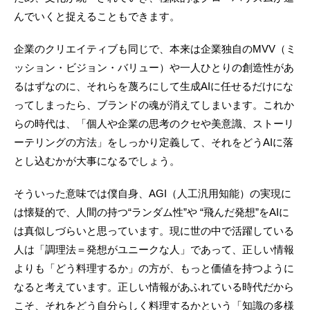
んでいくと捉えることもできます。
企業のクリエイティブも同じで、本来は企業独自のMVV（ミ
ッション・ビジョン・バリュー）や一人ひとりの創造性があ
るはずなのに、それらを蔑ろにして生成AIに任せるだけにな
ってしまったら、ブランドの魂が消えてしまいます。これか
らの時代は、「個人や企業の思考のクセや美意識、ストーリ
ーテリングの方法」をしっかり定義して、それをどうAIに落
とし込むかが大事になるでしょう。
そういった意味では僕自身、AGI（人工汎用知能）の実現に
は懐疑的で、人間の持つ“ランダム性”や “飛んだ発想”をAIに
は真似しづらいと思っています。現に世の中で活躍している
人は「調理法＝発想がユニークな人」であって、正しい情報
よりも「どう料理するか」の方が、もっと価値を持つように
なると考えています。正しい情報があふれている時代だから
こそ、それをどう自分らしく料理するかという「知識の多様