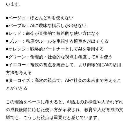
います。
■ベージュ：ほとんどAIを使えない
■パープル：AIに曖昧な指示しか出せない
■レッド：命令が直接的で短絡的な使い方になる
■ブルー：秩序やルールを重視する慎重さが出てくる
■オレンジ：戦略的パートナーとしてAIを活用する
■グリーン：倫理的・社会的な視点も考慮してAIを使う
■イエロー：複数の視点を統合して、より俯瞰的にAIの活用
方法を考える
■ターコイズ：高次の視点で、AIや社会の未来まで考えるこ
とができる
この理論をベースに考えると、AI活用の多様性や人それぞれ
の成長段階に応じた使い方が示唆され、教育や人財育成の文
脈でも、こうした視点は重要だと感じています。