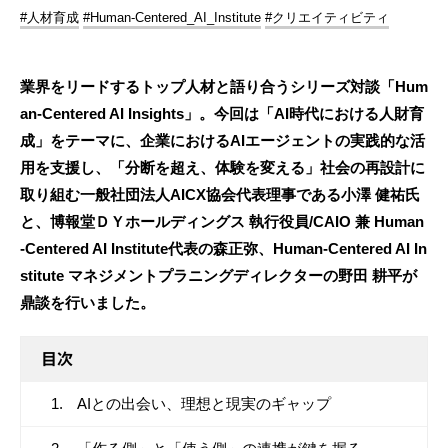
#人材育成
#Human-Centered_AI_Institute
#クリエイティビティ
業界をリードするトップ人材と語り合うシリーズ対談「Hum
an-Centered AI Insights」。今回は「AI時代における人財育
成」をテーマに、企業におけるAIエージェントの実践的な活
用を支援し、「分断を超え、体験を変える」社会の再設計に
取り組む一般社団法人AICX協会代表理事である小澤 健祐氏
と、博報堂ＤＹホールディングス 執行役員/CAIO 兼 Human
-Centered AI Institute代表の森正弥、Human-Centered AI In
stitute マネジメントプラニングディレクターの野田 耕平が
鼎談を行いました。
目次
AIとの出会い、理想と現実のギャップ