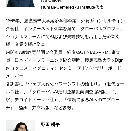
f AI Officer、
Human-Centered AI Institute代表
1998年、慶應義塾大学経済学部卒業。外資系コンサルティン
グ会社、インターネット企業を経て、グローバルプロフェッ
ショナルファームにてAIおよび先端技術を活用した企業支
援、産業支援に従事。
内閣府AI戦略専門調査会委員、経産省GENIAC-PRIZE審査
員、日本ディープラーニング協会顧問、慶應義塾大学 xDigni
ty （クロスディグニティ）センター アドバイザリーボード
メンバー 。
著訳書に『ウェブ大変化パワーシフトの始まり』（近代セー
ルス社）、『グローバルAI活用企業動向調査 第5版』（共
訳、デロイトトーマツ社）、『信頼できるAIへのアプロー
チ』（監訳、共立出版）など多数。
野田 耕平