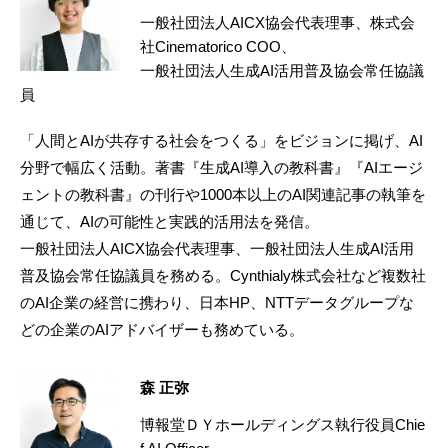
一般社団法人AICX協会代表理事、株式会
社Cinematorico COO、
一般社団法人生成AI活用普及協会常任協議
員
「人間とAIが共存する社会をつくる」をビジョンに掲げ、AI
分野で幅広く活動。著書『生成AI導入の教科書』『AIエージ
ェントの教科書』の刊行や1000本以上のAI関連記事の執筆を
通じて、AIの可能性と実践的活用法を発信。
一般社団法人AICX協会代表理事、一般社団法人生成AI活用
普及協会常任協議員を務める。Cynthialy株式会社など複数社
のAI企業の経営に携わり、日本HP、NTTデータグループな
どの企業のAIアドバイザーも務めている。
森 正弥
博報堂ＤＹホールディングス執行役員Chie