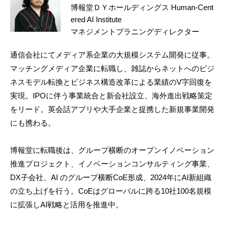
博報堂ＤＹホールディングス Human-Cent
ered AI Institute
マネジメントプラニングディレクター
通信会社にてメディア系企業の大規模システム開発に従事。
マッチングメディア企業に転職し、雑誌からネットへのビジ
ネスモデル転換とビジネス構造改革による業績のV字回復を
実現。IPOに伴う事業統合と新会社設立、海外進出戦略策定
をリード。英会話アプリや大手企業と提携した新規事業開発
にも携わる。
博報堂に転職後は、グループ横断のオープンイノベーション
推進プロジェクト、イノベーションコンサルティング事業、
DX子会社、AI のグループ横断CoE形成、2024年にAI新組織
の立ち上げを行う。CoEはグローバルに跨る10社100名規模
に拡張しAI戦略と活用を推進中。