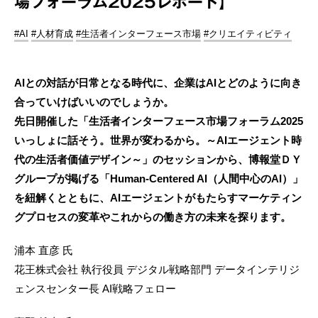
場フォーラム2025レポート】
#AI
#人材育成
#生活者インターフェース市場
#クリエイティビティ
AIとの対話が日常となる時代に、企業はAIとどのように向き
合っていけばいいのでしょうか。
先日開催した「生活者インターフェース市場フォーラム2025
いっしょに話そう。世界が変わるから。～AIエージェント時
代の生活者価値デザイン～」のセッションから、博報堂ＤＹ
グループが掲げる「Human-Centered AI（人間中心のAI）」
を紐解くとともに、AIエージェントがもたらすマーケティン
グプロセスの変革やこれからの働き方の未来を探ります。
浦本 直彦 氏
花王株式会社 執行役員 デジタル戦略部門 データインテリジ
ェンスセンター長 AI戦略フェロー