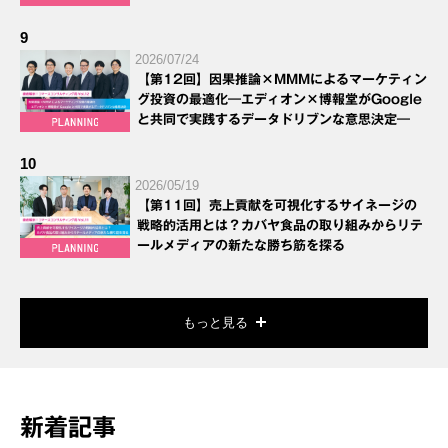
9
2026/07/24
【第12回】因果推論×MMMによるマーケティン
グ投資の最適化―エディオン×博報堂がGoogle
と共同で実践するデータドリブンな意思決定―
10
2026/05/19
【第11回】売上貢献を可視化するサイネージの
戦略的活用とは？カバヤ食品の取り組みからリテ
ールメディアの新たな勝ち筋を探る
もっと見る
新着記事