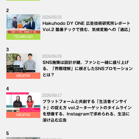
2
2026/05/25
Hakuhodo DY ONE 広告技術研究所レポート
Vol.2 酷暑テックで挑む、気候変動への「適応」
3
2026/06/26
SNS施策は設計が鍵。ファンと一緒に盛り上げ
る、「界隈理解」に根ざしたSNSプロモーション
とは？
4
2026/06/17
プラットフォームと共創する「生活者インサイ
ト」の捉え方 vol.2～ターゲットのタイムライン
を想像する。Instagramで求められる、生活に
溶け込む広告
5