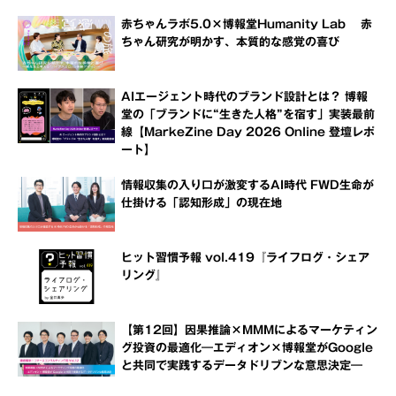
赤ちゃんラボ5.0×博報堂Humanity Lab 赤
ちゃん研究が明かす、本質的な感覚の喜び
AIエージェント時代のブランド設計とは？ 博報
堂の「ブランドに“生きた人格”を宿す」実装最前
線【MarkeZine Day 2026 Online 登壇レポ
ート】
情報収集の入り口が激変するAI時代 FWD生命が
仕掛ける「認知形成」の現在地
ヒット習慣予報 vol.419『ライフログ・シェア
リング』
【第12回】因果推論×MMMによるマーケティン
グ投資の最適化―エディオン×博報堂がGoogle
と共同で実践するデータドリブンな意思決定―