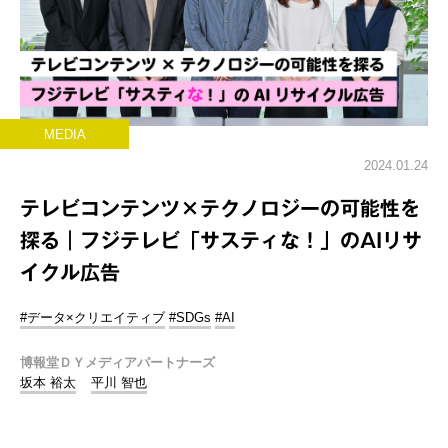
MEDIA
2024.01.24
テレビコンテンツ×テクノロジーの可能性を
探る｜フジテレビ「サスティな！」のAIリサ
イクル広告
#データ×クリエイティブ
#SDGs
#AI
博報堂ＤＹメディアパートナーズ
坂本 裕太
平川 智也