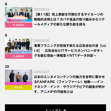
8
2026/05/19
【第11回】売上貢献を可視化するサイネージの
戦略的活用とは？カバヤ食品の取り組みからリテ
ールメディアの新たな勝ち筋を探る
9
2026/05/20
事業プラニングが目指す新たな広告会社の姿【vo
l.4】 広告会社とITサービスカンパニーがタッ
グを組む理由～博報堂×NTTデータ対談～
10
2026/04/27
日本のエンタメコンテンツの魅力を世界に響かせ
るFANFARE（ファンファーレ）始動——イン
ドネシア・インド・サウジアラビアの調査が明か
す、アニメIPの可能性とは
もっと見る