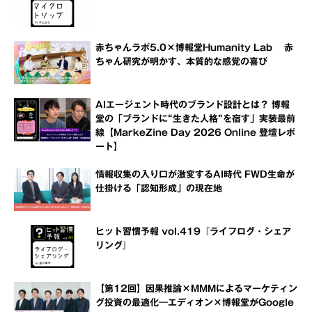
赤ちゃんラボ5.0×博報堂Humanity Lab 赤
ちゃん研究が明かす、本質的な感覚の喜び
AIエージェント時代のブランド設計とは？ 博報
堂の「ブランドに“生きた人格”を宿す」実装最前
線【MarkeZine Day 2026 Online 登壇レポ
ート】
情報収集の入り口が激変するAI時代 FWD生命が
仕掛ける「認知形成」の現在地
ヒット習慣予報 vol.419『ライフログ・シェア
リング』
【第12回】因果推論×MMMによるマーケティン
グ投資の最適化―エディオン×博報堂がGoogle