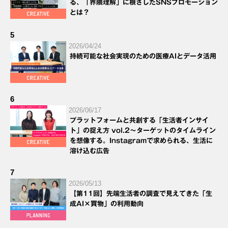
る、「界隈理解」に根ざしたSNSプロモーション
とは？
5
2026/04/24
持続可能な社会実現のための医療AIとデータ活用
6
2026/06/17
プラットフォームと共創する「生活者インサイ
ト」の捉え方 vol.2～ターゲットのタイムライン
を想像する。Instagramで求められる、生活に
溶け込む広告
7
2026/05/13
【第11回】先端生活者の調査で見えてきた「生
成AI×買物」の利用動向