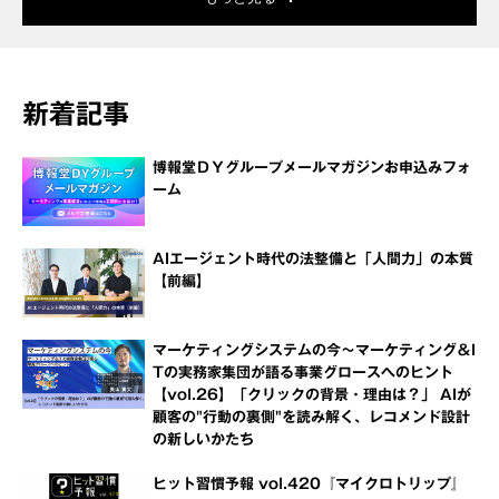
新着記事
博報堂ＤＹグループメールマガジンお申込みフォ
ーム
AIエージェント時代の法整備と「人間力」の本質
【前編】
マーケティングシステムの今～マーケティング＆I
Tの実務家集団が語る事業グロースへのヒント
【vol.26】「クリックの背景・理由は？」 AIが
顧客の"行動の裏側"を読み解く、レコメンド設計
の新しいかたち
ヒット習慣予報 vol.420『マイクロトリップ』