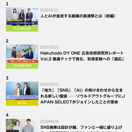
1
2026/06/01
人とAIが並走する組織の最適解とは（前編）
2
2026/05/25
Hakuhodo DY ONE 広告技術研究所レポート
Vol.2 酷暑テックで挑む、気候変動への「適応」
3
2026/05/22
「地方」「SNS」「AI」の掛け合わせから生ま
れる新しい価値 ──ソウルドアウトグループにJ
APAN SELECTがジョインしたことの意味
4
2026/06/26
SNS施策は設計が鍵。ファンと一緒に盛り上げ