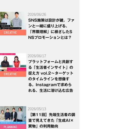
2026/06/26
SNS施策は設計が鍵。ファ
ンと一緒に盛り上げる、
「界隈理解」に根ざしたS
NSプロモーションとは？
2026/06/17
プラットフォームと共創す
る「生活者インサイト」の
捉え方 vol.2～ターゲット
のタイムラインを想像す
る。Instagramで求めら
れる、生活に溶け込む広告
2026/05/13
【第11回】先端生活者の調
査で見えてきた「生成AI×
買物」の利用動向