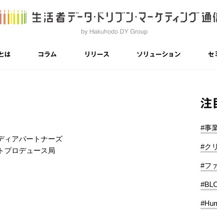
とは
コラム
リリース
ソリューション
セ
注
#事
ディアパートナーズ
#ク
トプロデュース局
#フ
#BL
#Hum