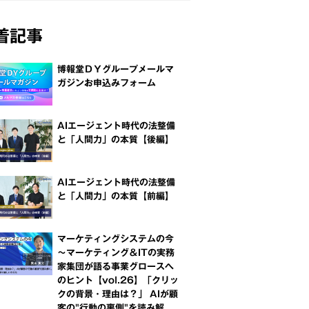
着記事
博報堂ＤＹグループメールマ
ガジンお申込みフォーム
AIエージェント時代の法整備
と「人間力」の本質【後編】
AIエージェント時代の法整備
と「人間力」の本質【前編】
マーケティングシステムの今
～マーケティング＆ITの実務
家集団が語る事業グロースへ
のヒント【vol.26】「クリッ
クの背景・理由は？」 AIが顧
客の"行動の裏側"を読み解