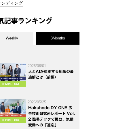
ランディング
気記事ランキング
Weekly
3Months
2026/06/01
人とAIが並走する組織の最
適解とは（前編）
2026/05/25
Hakuhodo DY ONE 広
告技術研究所レポート Vol.
2 酷暑テックで挑む、気候
変動への「適応」