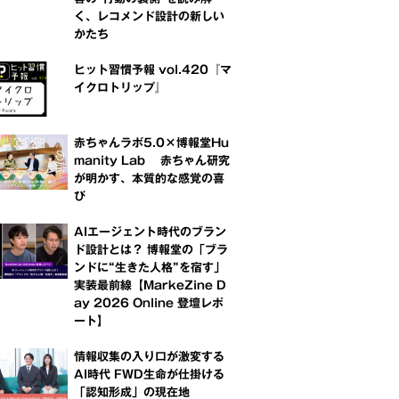
く、レコメンド設計の新しい
かたち
ヒット習慣予報 vol.420『マ
イクロトリップ』
赤ちゃんラボ5.0×博報堂Hu
manity Lab 赤ちゃん研究
が明かす、本質的な感覚の喜
び
AIエージェント時代のブラン
ド設計とは？ 博報堂の「ブラ
ンドに“生きた人格”を宿す」
実装最前線【MarkeZine D
ay 2026 Online 登壇レポ
ート】
情報収集の入り口が激変する
AI時代 FWD生命が仕掛ける
「認知形成」の現在地