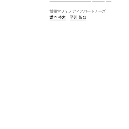
博報堂ＤＹメディアパートナーズ
坂本 裕太
平川 智也