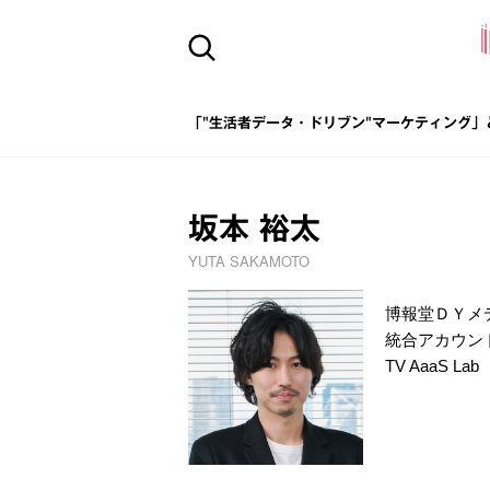
「"生活者データ・ドリブン"マーケティング」
坂本 裕太
YUTA SAKAMOTO
博報堂ＤＹメ
統合アカウン
TV AaaS Lab