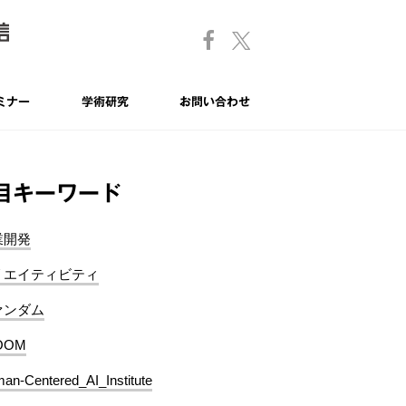
ミナー
学術研究
お問い合わせ
目キーワード
業開発
リエイティビティ
ァンダム
OOM
an-Centered_AI_Institute