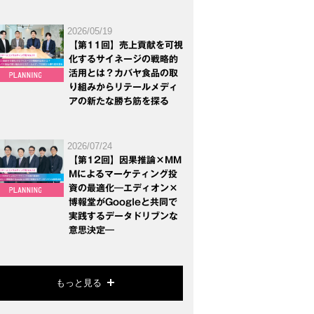
2026/05/19
【第11回】売上貢献を可視
化するサイネージの戦略的
活用とは？カバヤ食品の取
り組みからリテールメディ
アの新たな勝ち筋を探る
2026/07/24
【第12回】因果推論×MM
Mによるマーケティング投
資の最適化―エディオン×
博報堂がGoogleと共同で
実践するデータドリブンな
意思決定―
もっと見る