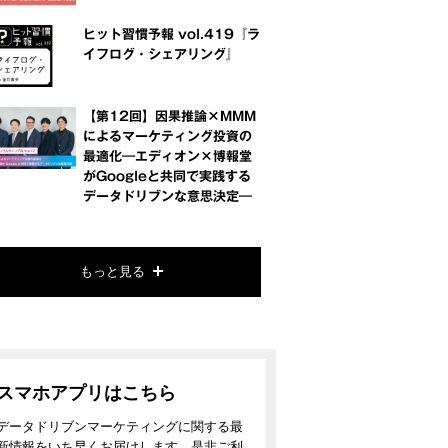
ヒット習慣予報 vol.419『ラ
イフログ・シェアリング』
【第12回】因果推論×MMM
によるマーケティング投資の
最適化―エディオン×博報堂
がGoogleと共同で実践する
データドリブンな意思決定―
もっと見る
スマホアプリはこちら
データドリブンマーケティングに関する最
新情報をいち早くお届けします。是非ご利