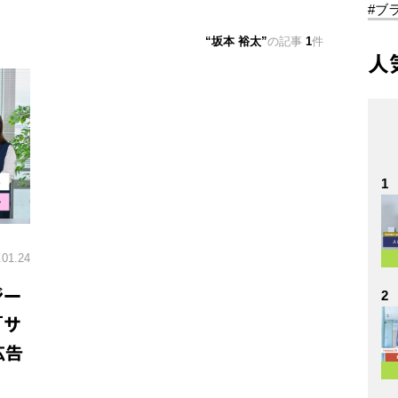
#ブ
坂本 裕太
の記事
1
件
人
1
.01.24
ジー
2
「サ
広告