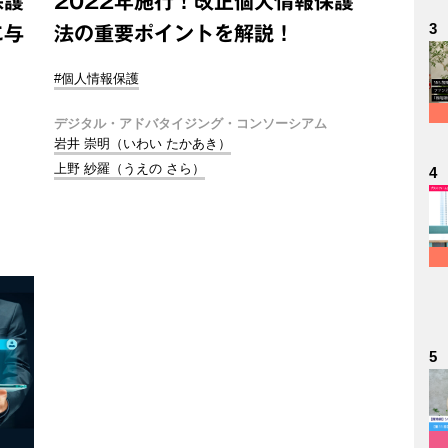
保護
2022年施行！改正個人情報保護
3
に与
法の重要ポイントを解説！
#個人情報保護
デジタル・アドバタイジング・コンソーシアム
岩井 崇明（いわい たかあき）
上野 紗羅（うえの さら）
4
5