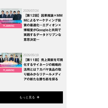
2026/07/24
【第12回】因果推論×MM
Mによるマーケティング投
資の最適化―エディオン×
博報堂がGoogleと共同で
実践するデータドリブンな
意思決定―
2026/05/19
【第11回】売上貢献を可視
化するサイネージの戦略的
活用とは？カバヤ食品の取
り組みからリテールメディ
アの新たな勝ち筋を探る
もっと見る