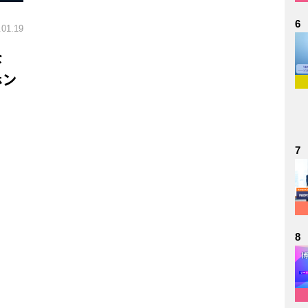
6
.01.19
な
ホン
7
8