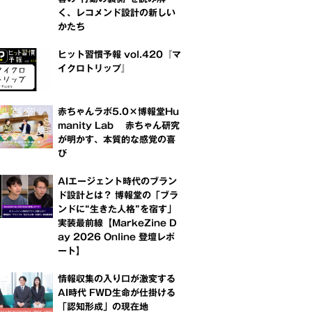
く、レコメンド設計の新しい
かたち
ヒット習慣予報 vol.420『マ
イクロトリップ』
赤ちゃんラボ5.0×博報堂Hu
manity Lab 赤ちゃん研究
が明かす、本質的な感覚の喜
び
AIエージェント時代のブラン
ド設計とは？ 博報堂の「ブラ
ンドに“生きた人格”を宿す」
実装最前線【MarkeZine D
ay 2026 Online 登壇レポ
ート】
情報収集の入り口が激変する
AI時代 FWD生命が仕掛ける
「認知形成」の現在地