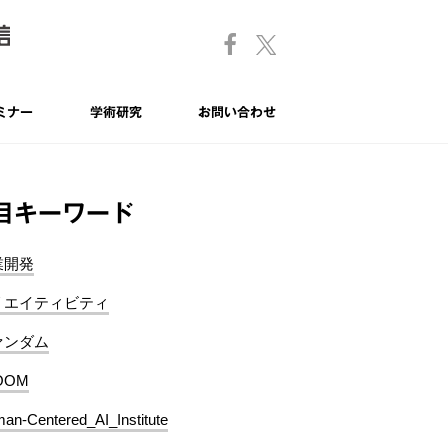
ミナー
学術研究
お問い合わせ
目キーワード
業開発
リエイティビティ
ァンダム
OOM
an-Centered_AI_Institute