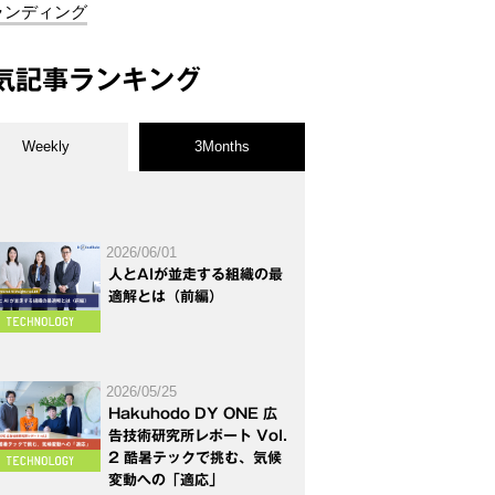
ランディング
気記事ランキング
Weekly
3Months
2026/06/01
人とAIが並走する組織の最
適解とは（前編）
2026/05/25
Hakuhodo DY ONE 広
告技術研究所レポート Vol.
2 酷暑テックで挑む、気候
変動への「適応」