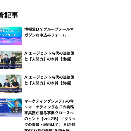
着記事
博報堂ＤＹグループメールマ
ガジンお申込みフォーム
AIエージェント時代の法整備
と「人間力」の本質【後編】
AIエージェント時代の法整備
と「人間力」の本質【前編】
マーケティングシステムの今
～マーケティング＆ITの実務
家集団が語る事業グロースへ
のヒント【vol.26】「クリッ
クの背景・理由は？」 AIが顧
客の"行動の裏側"を読み解