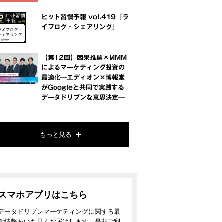
ヒット習慣予報 vol.419『ラ
イフログ・シェアリング』
【第12回】因果推論×MMM
によるマーケティング投資の
最適化―エディオン×博報堂
がGoogleと共同で実践する
データドリブンな意思決定―
もっと見る
スマホアプリはこちら
データドリブンマーケティングに関する最
新情報をいち早くお届けします。是非ご利