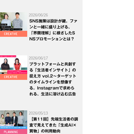
2026/06/26
SNS施策は設計が鍵。ファ
ンと一緒に盛り上げる、
「界隈理解」に根ざしたS
NSプロモーションとは？
2026/06/17
プラットフォームと共創す
る「生活者インサイト」の
捉え方 vol.2～ターゲット
のタイムラインを想像す
る。Instagramで求めら
れる、生活に溶け込む広告
2026/05/13
【第11回】先端生活者の調
査で見えてきた「生成AI×
買物」の利用動向