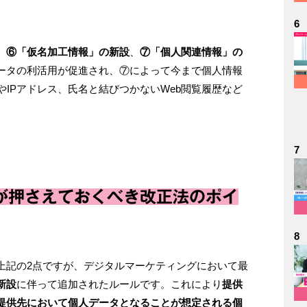
6
、
⑥「仮名加工情報」の新設
、
⑦「個人関連情報」の
ータの利活用が促進され、⑦によって今まで個人情報
報やIPアドレス、氏名と結びつかないWeb閲覧履歴など
7
が押さえておくべき改正法のポイ
8
上記の2点ですが、デジタルマーケティングにおいて最
新設
に伴って追加されたルールです。これにより
提供
提供先において個人データとなることが想定される個