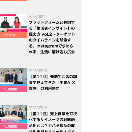
2026/06/17
プラットフォームと共創す
る「生活者インサイト」の
捉え方 vol.2～ターゲット
のタイムラインを想像す
る。Instagramで求めら
れる、生活に溶け込む広告
2026/05/13
【第11回】先端生活者の調
査で見えてきた「生成AI×
買物」の利用動向
2026/05/19
【第11回】売上貢献を可視
化するサイネージの戦略的
活用とは？カバヤ食品の取
り組みからリテールメディ