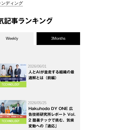
ランディング
気記事ランキング
Weekly
3Months
2026/06/01
人とAIが並走する組織の最
適解とは（前編）
2026/05/25
Hakuhodo DY ONE 広
告技術研究所レポート Vol.
2 酷暑テックで挑む、気候
変動への「適応」