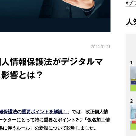
#ブ
人
2022.01.21
個人情報保護法がデジタルマ
1
る影響とは？
2
情報保護法の重要ポイントを解説！
」では、改正個人情
ーケターにとって特に重要なポイント2つ「仮名加工情
供に伴うルール」の新設について説明しました。