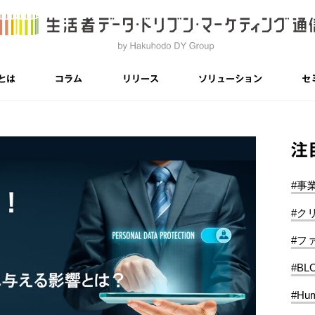
とは
コラム
リリース
ソリューション
セ
注
#事
#ク
#フ
#BL
#Hum