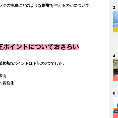
ングの実務にどのような影響を与えるのかについて、
3
。
正ポイントについておさらい
4
報保護法のポイントは下記の8つでした。
事例
の義務化
5