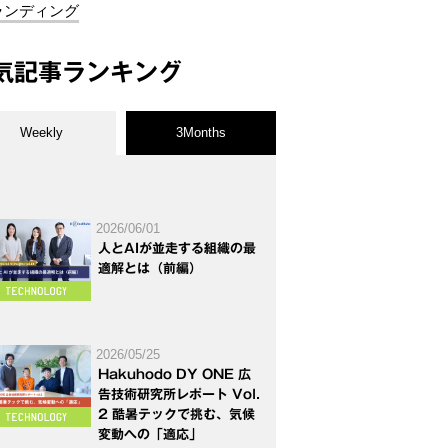
ランディング
気記事ランキング
Weekly
3Months
2026/06/01
人とAIが並走する組織の最
適解とは（前編）
2026/05/25
Hakuhodo DY ONE 広
告技術研究所レポート Vol.
2 酷暑テックで挑む、気候
変動への「適応」