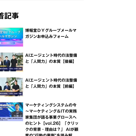
着記事
博報堂ＤＹグループメールマ
ガジンお申込みフォーム
AIエージェント時代の法整備
と「人間力」の本質【後編】
AIエージェント時代の法整備
と「人間力」の本質【前編】
マーケティングシステムの今
～マーケティング＆ITの実務
家集団が語る事業グロースへ
のヒント【vol.26】「クリッ
クの背景・理由は？」 AIが顧
客の"行動の裏側"を読み解