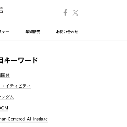
ミナー
学術研究
お問い合わせ
目キーワード
業開発
リエイティビティ
ァンダム
OOM
an-Centered_AI_Institute