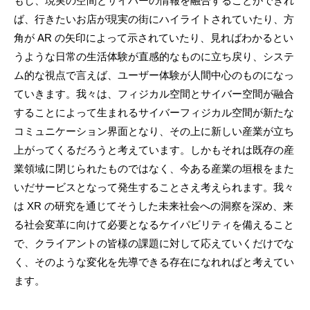
もし、現実の空間とサイバーの情報を融合することができれ
ば、行きたいお店が現実の街にハイライトされていたり、方
角が AR の矢印によって示されていたり、見ればわかるとい
うような日常の生活体験が直感的なものに立ち戻り、システ
ム的な視点で言えば、ユーザー体験が人間中心のものになっ
ていきます。我々は、フィジカル空間とサイバー空間が融合
することによって生まれるサイバーフィジカル空間が新たな
コミュニケーション界面となり、その上に新しい産業が立ち
上がってくるだろうと考えています。しかもそれは既存の産
業領域に閉じられたものではなく、今ある産業の垣根をまた
いだサービスとなって発生することさえ考えられます。我々
は XR の研究を通じてそうした未来社会への洞察を深め、来
る社会変革に向けて必要となるケイパビリティを備えること
で、クライアントの皆様の課題に対して応えていくだけでな
く、そのような変化を先導できる存在になれればと考えてい
ます。