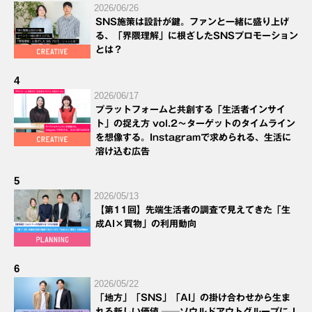
2026/06/26
SNS施策は設計が鍵。ファンと一緒に盛り上げ
る、「界隈理解」に根ざしたSNSプロモーション
とは？
4
2026/06/17
プラットフォームと共創する「生活者インサイ
ト」の捉え方 vol.2～ターゲットのタイムライン
を想像する。Instagramで求められる、生活に
溶け込む広告
5
2026/05/13
【第11回】先端生活者の調査で見えてきた「生
成AI×買物」の利用動向
6
2026/05/22
「地方」「SNS」「AI」の掛け合わせから生ま
れる新しい価値 ──ソウルドアウトグループにJ