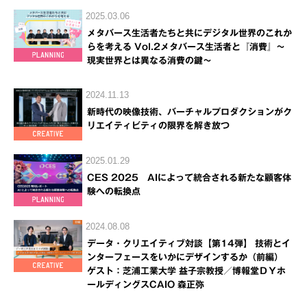
2025.03.06
メタバース生活者たちと共にデジタル世界のこれか
らを考える Vol.2メタバース生活者と『消費』～
現実世界とは異なる消費の鍵～
2024.11.13
新時代の映像技術、バーチャルプロダクションがク
リエイティビティの限界を解き放つ
2025.01.29
CES 2025 AIによって統合される新たな顧客体
験への転換点
2024.08.08
データ・クリエイティブ対談【第14弾】 技術とイ
ンターフェースをいかにデザインするか（前編）
ゲスト：芝浦工業大学 益子宗教授／博報堂ＤＹホ
ールディングスCAIO 森正弥