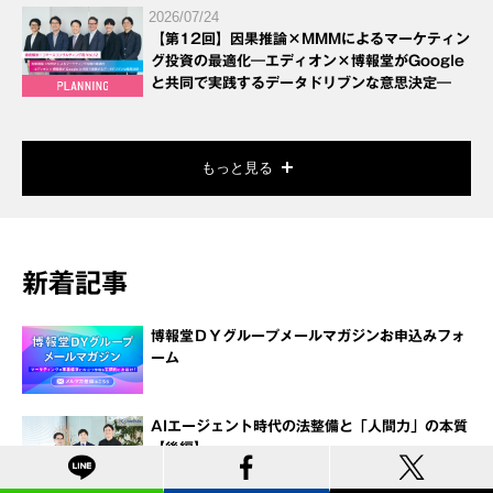
2026/07/24
【第12回】因果推論×MMMによるマーケティン
グ投資の最適化―エディオン×博報堂がGoogle
と共同で実践するデータドリブンな意思決定―
もっと見る
新着記事
博報堂ＤＹグループメールマガジンお申込みフォ
ーム
AIエージェント時代の法整備と「人間力」の本質
【後編】