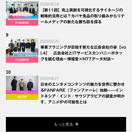
2026/05/19
【第11回】売上貢献を可視化するサイネージの
戦略的活用とは？カバヤ食品の取り組みからリテ
ールメディアの新たな勝ち筋を探る
9
2026/05/20
事業プラニングが目指す新たな広告会社の姿【vo
l.4】 広告会社とITサービスカンパニーがタッ
グを組む理由～博報堂×NTTデータ対談～
10
2026/04/27
日本のエンタメコンテンツの魅力を世界に響かせ
るFANFARE（ファンファーレ）始動——イン
ドネシア・インド・サウジアラビアの調査が明か
す、アニメIPの可能性とは
もっと見る