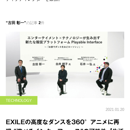
古田 彰一
の記事
2
件
TECHNOLOGY
2021.01.20
EXILEの高度なダンスを360°アニメに再