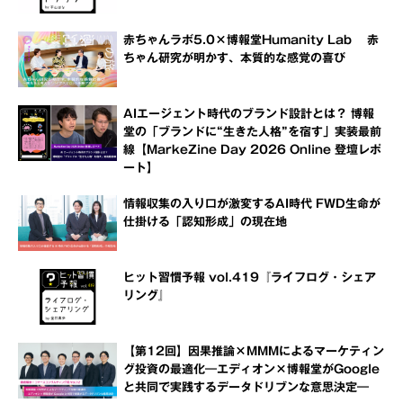
赤ちゃんラボ5.0×博報堂Humanity Lab 赤
ちゃん研究が明かす、本質的な感覚の喜び
AIエージェント時代のブランド設計とは？ 博報
堂の「ブランドに“生きた人格”を宿す」実装最前
線【MarkeZine Day 2026 Online 登壇レポ
ート】
情報収集の入り口が激変するAI時代 FWD生命が
仕掛ける「認知形成」の現在地
ヒット習慣予報 vol.419『ライフログ・シェア
リング』
【第12回】因果推論×MMMによるマーケティン
グ投資の最適化―エディオン×博報堂がGoogle
と共同で実践するデータドリブンな意思決定―