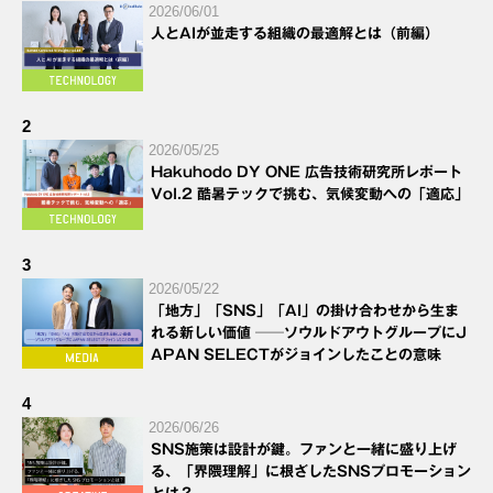
2026/06/01
人とAIが並走する組織の最適解とは（前編）
2
2026/05/25
Hakuhodo DY ONE 広告技術研究所レポート
Vol.2 酷暑テックで挑む、気候変動への「適応」
3
2026/05/22
「地方」「SNS」「AI」の掛け合わせから生ま
れる新しい価値 ──ソウルドアウトグループにJ
APAN SELECTがジョインしたことの意味
4
2026/06/26
SNS施策は設計が鍵。ファンと一緒に盛り上げ
る、「界隈理解」に根ざしたSNSプロモーション