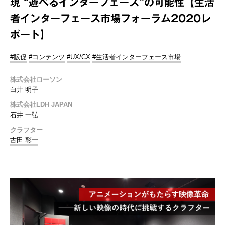
現 “遊べるインターフェース”の可能性【生活
者インターフェース市場フォーラム2020レ
ポート】
#販促
#コンテンツ
#UX/CX
#生活者インターフェース市場
株式会社ローソン
白井 明子
株式会社LDH JAPAN
石井 一弘
クラフター
古田 彰一