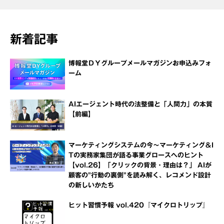
新着記事
博報堂ＤＹグループメールマガジンお申込みフォ
ーム
AIエージェント時代の法整備と「人間力」の本質
【前編】
マーケティングシステムの今～マーケティング＆I
Tの実務家集団が語る事業グロースへのヒント
【vol.26】「クリックの背景・理由は？」 AIが
顧客の"行動の裏側"を読み解く、レコメンド設計
の新しいかたち
ヒット習慣予報 vol.420『マイクロトリップ』