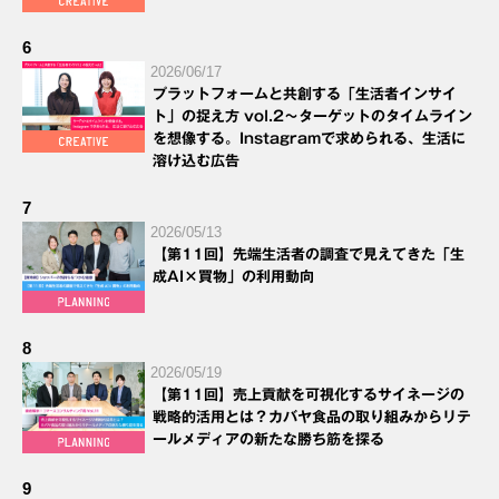
6
2026/06/17
プラットフォームと共創する「生活者インサイ
ト」の捉え方 vol.2～ターゲットのタイムライン
を想像する。Instagramで求められる、生活に
溶け込む広告
7
2026/05/13
【第11回】先端生活者の調査で見えてきた「生
成AI×買物」の利用動向
8
2026/05/19
【第11回】売上貢献を可視化するサイネージの
戦略的活用とは？カバヤ食品の取り組みからリテ
ールメディアの新たな勝ち筋を探る
9