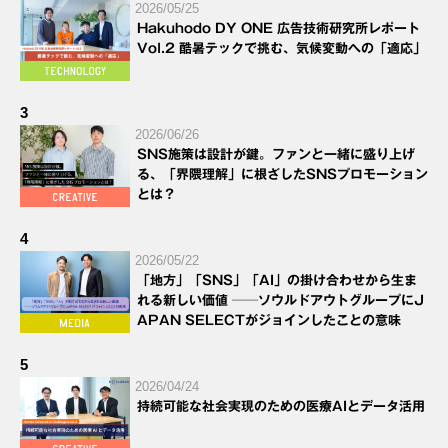
2026/05/25
Hakuhodo DY ONE 広告技術研究所レポート
Vol.2 酷暑テックで挑む、気候変動への「適応」
3
2026/06/26
SNS施策は設計が鍵。ファンと一緒に盛り上げ
る、「界隈理解」に根ざしたSNSプロモーション
とは？
4
2026/05/22
「地方」「SNS」「AI」の掛け合わせから生ま
れる新しい価値 ──ソウルドアウトグループにJ
APAN SELECTがジョインしたことの意味
5
2026/04/24
持続可能な社会実現のための医療AIとデータ活用