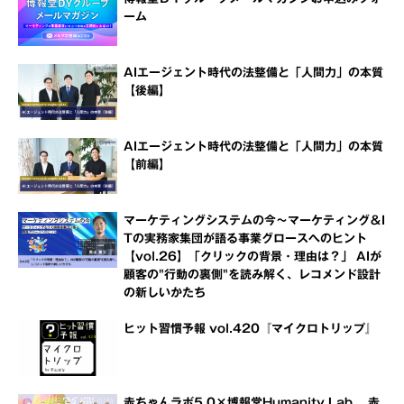
ーム
AIエージェント時代の法整備と「人間力」の本質
【後編】
AIエージェント時代の法整備と「人間力」の本質
【前編】
マーケティングシステムの今～マーケティング＆I
Tの実務家集団が語る事業グロースへのヒント
【vol.26】「クリックの背景・理由は？」 AIが
顧客の"行動の裏側"を読み解く、レコメンド設計
の新しいかたち
ヒット習慣予報 vol.420『マイクロトリップ』
赤ちゃんラボ5.0×博報堂Humanity Lab 赤