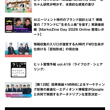
ちゃん研究が明かす、本質的な感覚の喜び
AIエージェント時代のブランド設計とは？ 博報
堂の「ブランドに“生きた人格”を宿す」実装最前
線【MarkeZine Day 2026 Online 登壇レポ
ート】
情報収集の入り口が激変するAI時代 FWD生命が
仕掛ける「認知形成」の現在地
ヒット習慣予報 vol.419『ライフログ・シェア
リング』
【第12回】因果推論×MMMによるマーケティン
グ投資の最適化―エディオン×博報堂がGoogle
と共同で実践するデータドリブンな意思決定―