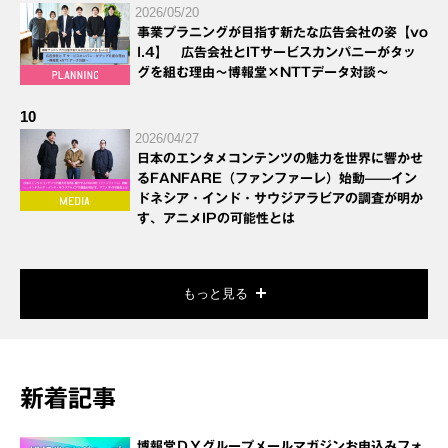
2026/05/20
事業プラニングが目指す新たな広告会社の姿【vo
l.4】 広告会社とITサービスカンパニーがタッ
グを組む理由～博報堂×NTTデータ対談～
10
2026/04/27
日本のエンタメコンテンツの魅力を世界に響かせ
るFANFARE（ファンファーレ）始動——イン
ドネシア・インド・サウジアラビアの調査が明か
す、アニメIPの可能性とは
もっと見る
新着記事
博報堂ＤＹグループメールマガジンお申込みフォ