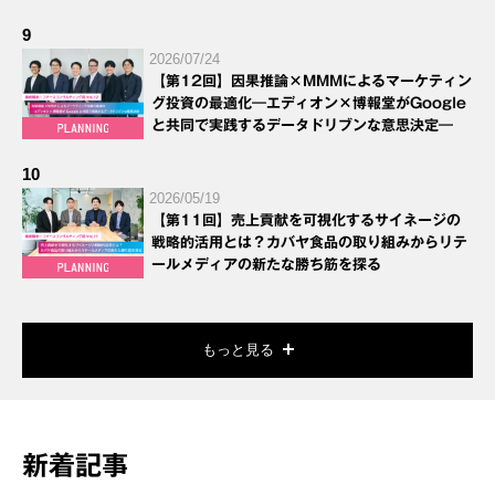
9
2026/07/24
【第12回】因果推論×MMMによるマーケティン
グ投資の最適化―エディオン×博報堂がGoogle
と共同で実践するデータドリブンな意思決定―
10
2026/05/19
【第11回】売上貢献を可視化するサイネージの
戦略的活用とは？カバヤ食品の取り組みからリテ
ールメディアの新たな勝ち筋を探る
もっと見る
新着記事