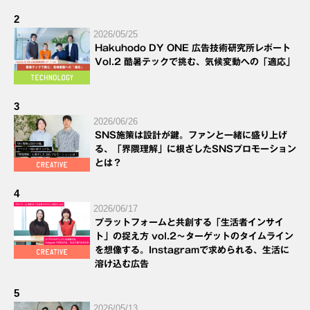
2
2026/05/25
Hakuhodo DY ONE 広告技術研究所レポート
Vol.2 酷暑テックで挑む、気候変動への「適応」
3
2026/06/26
SNS施策は設計が鍵。ファンと一緒に盛り上げ
る、「界隈理解」に根ざしたSNSプロモーション
とは？
4
2026/06/17
プラットフォームと共創する「生活者インサイ
ト」の捉え方 vol.2～ターゲットのタイムライン
を想像する。Instagramで求められる、生活に
溶け込む広告
5
2026/05/13