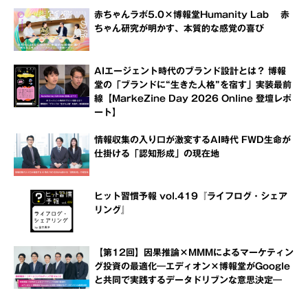
赤ちゃんラボ5.0×博報堂Humanity Lab 赤
ちゃん研究が明かす、本質的な感覚の喜び
AIエージェント時代のブランド設計とは？ 博報
堂の「ブランドに“生きた人格”を宿す」実装最前
線【MarkeZine Day 2026 Online 登壇レポ
ート】
情報収集の入り口が激変するAI時代 FWD生命が
仕掛ける「認知形成」の現在地
ヒット習慣予報 vol.419『ライフログ・シェア
リング』
【第12回】因果推論×MMMによるマーケティン
グ投資の最適化―エディオン×博報堂がGoogle
と共同で実践するデータドリブンな意思決定―