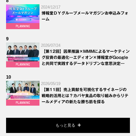
8
2024/12/17
博報堂ＤＹグループメールマガジンお申込みフォ
ーム
9
2026/07/24
【第12回】因果推論×MMMによるマーケティン
グ投資の最適化―エディオン×博報堂がGoogle
と共同で実践するデータドリブンな意思決定―
10
2026/05/19
【第11回】売上貢献を可視化するサイネージの
戦略的活用とは？カバヤ食品の取り組みからリテ
ールメディアの新たな勝ち筋を探る
もっと見る