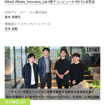
#MaaS
#Media_Innovation_Lab
#量子コンピュータ
#AI
#人材育成
日本アイ・ビー・エム株式会社
森本 典繁氏
博報堂ＤＹメディアパートナーズ
安本 純毅