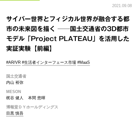
2021.09.08
サイバー世界とフィジカル世界が融合する都
市の未来図を描く ──国土交通省の3D都市
モデル「Project PLATEAU」を活用した
実証実験【前編】
#AR/VR
#生活者インターフェース市場
#MaaS
国土交通省
内山 裕弥
MESON
梶谷 健人
本間 悠暉
博報堂ＤＹホールディングス
目黒 慎吾