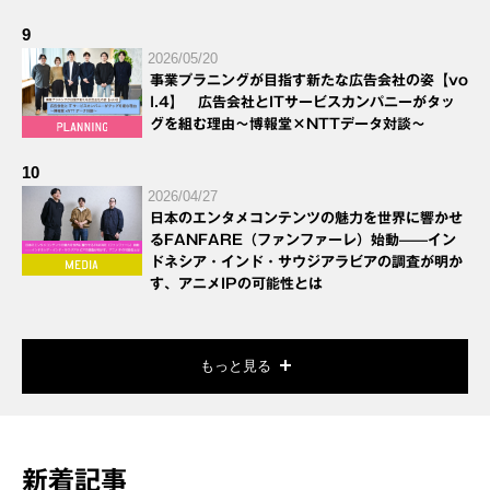
9
2026/05/20
事業プラニングが目指す新たな広告会社の姿【vo
l.4】 広告会社とITサービスカンパニーがタッ
グを組む理由～博報堂×NTTデータ対談～
10
2026/04/27
日本のエンタメコンテンツの魅力を世界に響かせ
るFANFARE（ファンファーレ）始動——イン
ドネシア・インド・サウジアラビアの調査が明か
す、アニメIPの可能性とは
もっと見る
新着記事