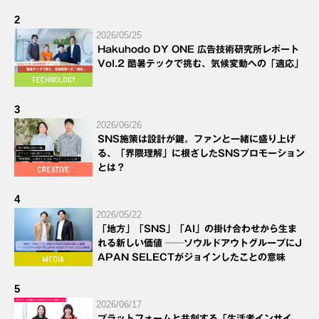
2
2026/05/25
Hakuhodo DY ONE 広告技術研究所レポート
Vol.2 酷暑テックで挑む、気候変動への「適応」
3
2026/06/26
SNS施策は設計が鍵。ファンと一緒に盛り上げ
る、「界隈理解」に根ざしたSNSプロモーション
とは？
4
2026/05/22
「地方」「SNS」「AI」の掛け合わせから生ま
れる新しい価値 ──ソウルドアウトグループにJ
APAN SELECTがジョインしたことの意味
5
2026/06/17
プラットフォームと共創する「生活者インサイ