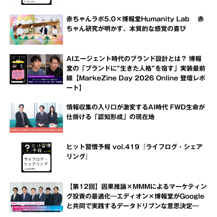
赤ちゃんラボ5.0×博報堂Humanity Lab 赤
ちゃん研究が明かす、本質的な感覚の喜び
AIエージェント時代のブランド設計とは？ 博報
堂の「ブランドに“生きた人格”を宿す」実装最前
線【MarkeZine Day 2026 Online 登壇レポ
ート】
情報収集の入り口が激変するAI時代 FWD生命が
仕掛ける「認知形成」の現在地
ヒット習慣予報 vol.419『ライフログ・シェア
リング』
【第12回】因果推論×MMMによるマーケティン
グ投資の最適化―エディオン×博報堂がGoogle
と共同で実践するデータドリブンな意思決定―