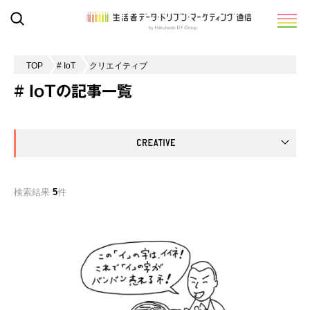
TOP
# IoT
クリエイティブ
# IoTの記事一覧
検索結果
5
件