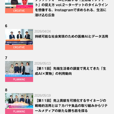
ト」の捉え方 vol.2～ターゲットのタイムライン
を想像する。Instagramで求められる、生活に
溶け込む広告
6
2026/04/24
持続可能な社会実現のための医療AIとデータ活用
7
2026/05/13
【第11回】先端生活者の調査で見えてきた「生
成AI×買物」の利用動向
8
2026/05/19
【第11回】売上貢献を可視化するサイネージの
戦略的活用とは？カバヤ食品の取り組みからリテ
ールメディアの新たな勝ち筋を探る