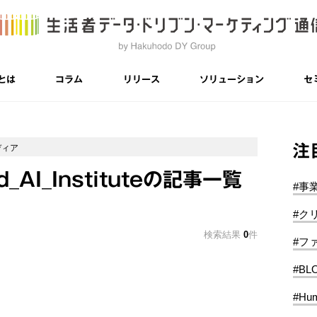
とは
コラム
リリース
ソリューション
セ
注
ディア
d_AI_Instituteの記事一覧
#事
#ク
検索結果
0
件
#フ
#BL
#Hum