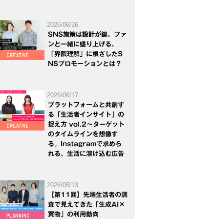
2026/06/26
SNS施策は設計が鍵。ファ
ンと一緒に盛り上げる、
「界隈理解」に根ざしたS
NSプロモーションとは？
2026/06/17
プラットフォームと共創す
る「生活者インサイト」の
捉え方 vol.2～ターゲット
のタイムラインを想像す
る。Instagramで求めら
れる、生活に溶け込む広告
2026/05/13
【第11回】先端生活者の調
査で見えてきた「生成AI×
買物」の利用動向