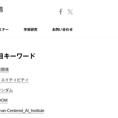
ミナー
学術研究
お問い合わせ
目キーワード
業開発
リエイティビティ
ァンダム
OOM
an-Centered_AI_Institute