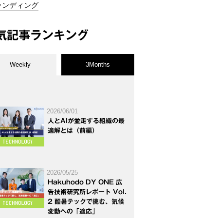
ランディング
気記事ランキング
Weekly
3Months
2026/06/01
人とAIが並走する組織の最
適解とは（前編）
2026/05/25
Hakuhodo DY ONE 広
告技術研究所レポート Vol.
2 酷暑テックで挑む、気候
変動への「適応」