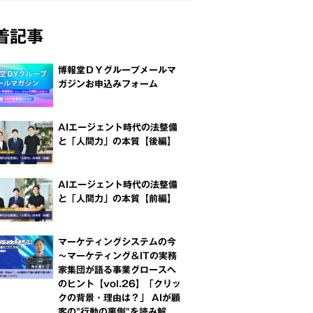
着記事
博報堂ＤＹグループメールマ
ガジンお申込みフォーム
AIエージェント時代の法整備
と「人間力」の本質【後編】
AIエージェント時代の法整備
と「人間力」の本質【前編】
マーケティングシステムの今
～マーケティング＆ITの実務
家集団が語る事業グロースへ
のヒント【vol.26】「クリッ
クの背景・理由は？」 AIが顧
客の"行動の裏側"を読み解