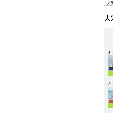
#ブ
人
1
2