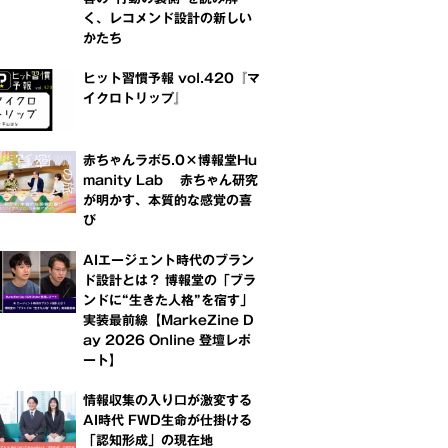
く、レコメンド設計の新しい
かたち
ヒット習慣予報 vol.420『マ
イクロトリップ』
赤ちゃんラボ5.0×博報堂Hu
manity Lab 赤ちゃん研究
が明かす、本質的な感覚の喜
び
AIエージェント時代のブラン
ド設計とは？ 博報堂の「ブラ
ンドに“生きた人格”を宿す」
実装最前線【MarkeZine D
ay 2026 Online 登壇レポ
ート】
情報収集の入り口が激変する
AI時代 FWD生命が仕掛ける
「認知形成」の現在地