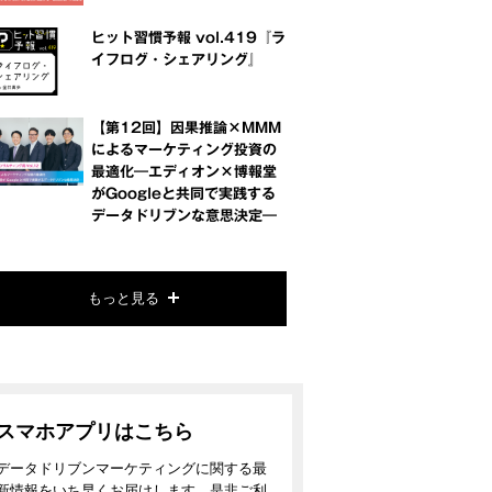
ヒット習慣予報 vol.419『ラ
イフログ・シェアリング』
【第12回】因果推論×MMM
によるマーケティング投資の
最適化―エディオン×博報堂
がGoogleと共同で実践する
データドリブンな意思決定―
もっと見る
スマホアプリはこちら
データドリブンマーケティングに関する最
新情報をいち早くお届けします。是非ご利