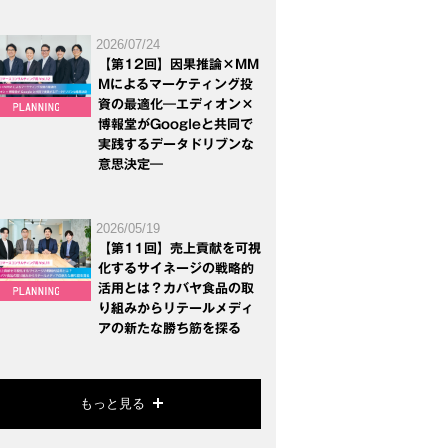
2026/07/24
【第12回】因果推論×MM
Mによるマーケティング投
資の最適化―エディオン×
博報堂がGoogleと共同で
実践するデータドリブンな
意思決定―
2026/05/19
【第11回】売上貢献を可視
化するサイネージの戦略的
活用とは？カバヤ食品の取
り組みからリテールメディ
アの新たな勝ち筋を探る
もっと見る