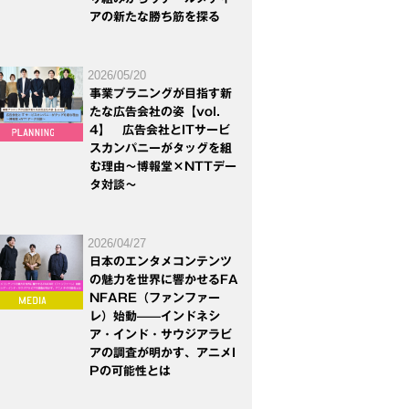
アの新たな勝ち筋を探る
2026/05/20
事業プラニングが目指す新
たな広告会社の姿【vol.
4】 広告会社とITサービ
スカンパニーがタッグを組
む理由～博報堂×NTTデー
タ対談～
2026/04/27
日本のエンタメコンテンツ
の魅力を世界に響かせるFA
NFARE（ファンファー
レ）始動——インドネシ
ア・インド・サウジアラビ
アの調査が明かす、アニメI
Pの可能性とは