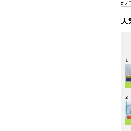
#ブ
人
1
2