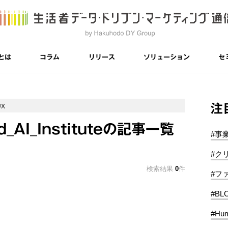
とは
コラム
リリース
ソリューション
セ
注
UX
d_AI_Instituteの記事一覧
#事
#ク
検索結果
0
件
#フ
#BL
#Hum