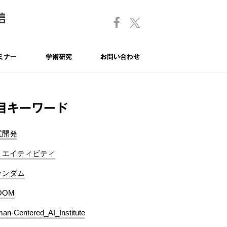
ミナー
学術研究
お問い合わせ
目キーワード
業開発
リエイティビティ
ァンダム
OOM
an-Centered_AI_Institute