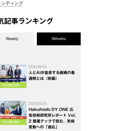
ランディング
気記事ランキング
Weekly
3Months
2026/06/01
人とAIが並走する組織の最
適解とは（前編）
2026/05/25
Hakuhodo DY ONE 広
告技術研究所レポート Vol.
2 酷暑テックで挑む、気候
変動への「適応」