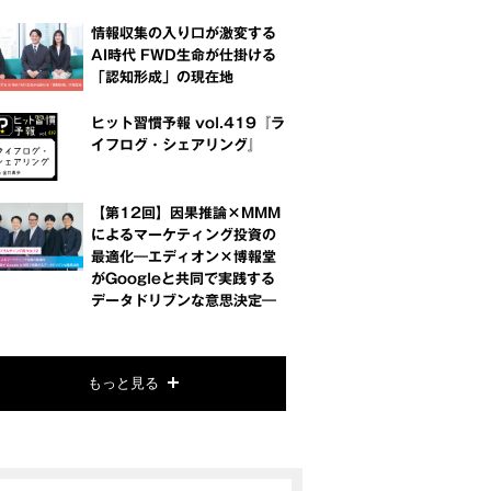
情報収集の入り口が激変する
AI時代 FWD生命が仕掛ける
「認知形成」の現在地
ヒット習慣予報 vol.419『ラ
イフログ・シェアリング』
【第12回】因果推論×MMM
によるマーケティング投資の
最適化―エディオン×博報堂
がGoogleと共同で実践する
データドリブンな意思決定―
もっと見る