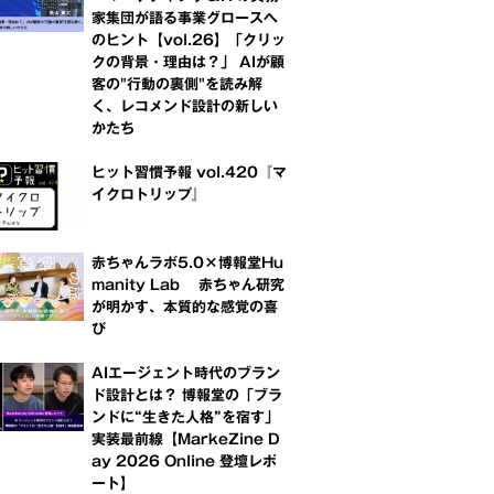
家集団が語る事業グロースへ
のヒント【vol.26】「クリッ
クの背景・理由は？」 AIが顧
客の"行動の裏側"を読み解
く、レコメンド設計の新しい
かたち
ヒット習慣予報 vol.420『マ
イクロトリップ』
赤ちゃんラボ5.0×博報堂Hu
manity Lab 赤ちゃん研究
が明かす、本質的な感覚の喜
び
AIエージェント時代のブラン
ド設計とは？ 博報堂の「ブラ
ンドに“生きた人格”を宿す」
実装最前線【MarkeZine D
ay 2026 Online 登壇レポ
ート】