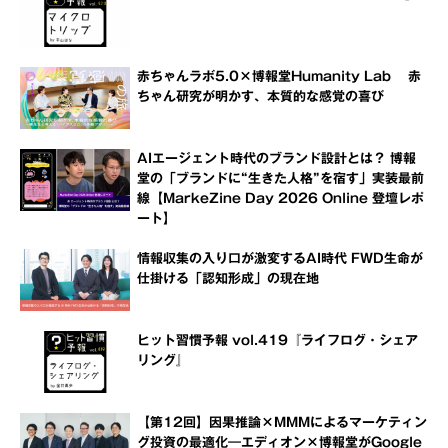
赤ちゃんラボ5.0×博報堂Humanity Lab 赤
ちゃん研究が明かす、本質的な感覚の喜び
AIエージェント時代のブランド設計とは？ 博報
堂の「ブランドに“生きた人格”を宿す」実装最前
線【MarkeZine Day 2026 Online 登壇レポ
ート】
情報収集の入り口が激変するAI時代 FWD生命が
仕掛ける「認知形成」の現在地
ヒット習慣予報 vol.419『ライフログ・シェア
リング』
【第12回】因果推論×MMMによるマーケティン
グ投資の最適化―エディオン×博報堂がGoogle