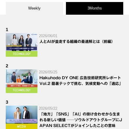
Weekly
3Months
1
2026/06/01
人とAIが並走する組織の最適解とは（前編）
2
2026/05/25
Hakuhodo DY ONE 広告技術研究所レポート
Vol.2 酷暑テックで挑む、気候変動への「適応」
3
2026/05/22
「地方」「SNS」「AI」の掛け合わせから生ま
れる新しい価値 ──ソウルドアウトグループにJ
APAN SELECTがジョインしたことの意味