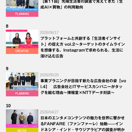
【第11回】先端生活者の調査で見えてきた「生
成AI×買物」の利用動向
8
2026/06/17
プラットフォームと共創する「生活者インサイ
ト」の捉え方 vol.2～ターゲットのタイムライン
を想像する。Instagramで求められる、生活に
溶け込む広告
9
2026/05/20
事業プラニングが目指す新たな広告会社の姿【vo
l.4】 広告会社とITサービスカンパニーがタッ
グを組む理由～博報堂×NTTデータ対談～
10
2026/04/27
日本のエンタメコンテンツの魅力を世界に響かせ
るFANFARE（ファンファーレ）始動——イン
ドネシア・インド・サウジアラビアの調査が明か