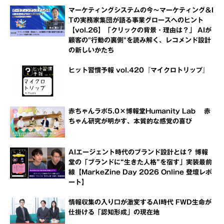
マーケティングシステムの今～マーケティング＆I
Tの実務家集団が語る事業グロースへのヒント
【vol.26】「クリックの背景・理由は？」 AIが
顧客の"行動の裏側"を読み解く、レコメンド設計
の新しいかたち
ヒット習慣予報 vol.420『マイクロトリップ』
赤ちゃんラボ5.0×博報堂Humanity Lab 赤
ちゃん研究が明かす、本質的な感覚の喜び
AIエージェント時代のブランド設計とは？ 博報
堂の「ブランドに“生きた人格”を宿す」実装最前
線【MarkeZine Day 2026 Online 登壇レポ
ート】
情報収集の入り口が激変するAI時代 FWD生命が
仕掛ける「認知形成」の現在地