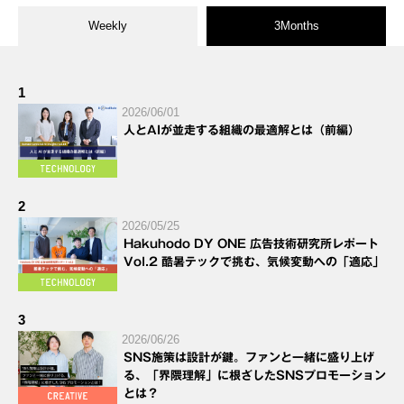
Weekly
3Months
1
2026/06/01
人とAIが並走する組織の最適解とは（前編）
2
2026/05/25
Hakuhodo DY ONE 広告技術研究所レポート
Vol.2 酷暑テックで挑む、気候変動への「適応」
3
2026/06/26
SNS施策は設計が鍵。ファンと一緒に盛り上げ
る、「界隈理解」に根ざしたSNSプロモーション
とは？