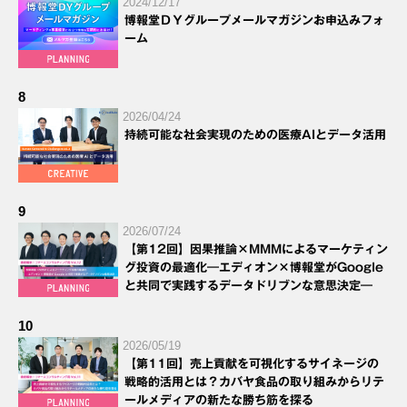
2024/12/17
博報堂ＤＹグループメールマガジンお申込みフォ
ーム
8
2026/04/24
持続可能な社会実現のための医療AIとデータ活用
9
2026/07/24
【第12回】因果推論×MMMによるマーケティン
グ投資の最適化―エディオン×博報堂がGoogle
と共同で実践するデータドリブンな意思決定―
10
2026/05/19
【第11回】売上貢献を可視化するサイネージの
戦略的活用とは？カバヤ食品の取り組みからリテ
ールメディアの新たな勝ち筋を探る