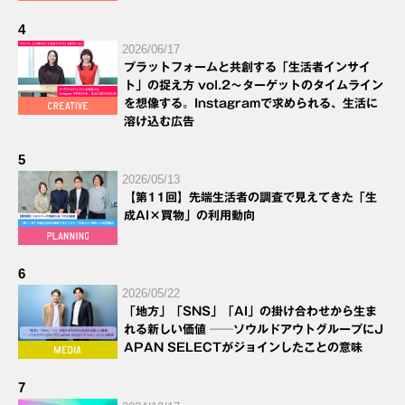
4
2026/06/17
プラットフォームと共創する「生活者インサイ
ト」の捉え方 vol.2～ターゲットのタイムライン
を想像する。Instagramで求められる、生活に
溶け込む広告
5
2026/05/13
【第11回】先端生活者の調査で見えてきた「生
成AI×買物」の利用動向
6
2026/05/22
「地方」「SNS」「AI」の掛け合わせから生ま
れる新しい価値 ──ソウルドアウトグループにJ
APAN SELECTがジョインしたことの意味
7