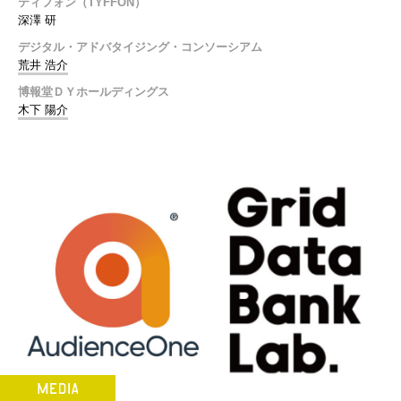
ティフォン（TYFFON）
深澤 研
デジタル・アドバタイジング・コンソーシアム
荒井 浩介
博報堂ＤＹホールディングス
木下 陽介