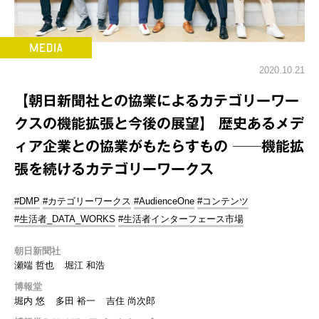
2020.10.21
【朝日新聞社との協業によるカテゴリーワー
クスの機能拡張と今後の展望】 歴史あるメデ
ィア企業との協業がもたらすもの ──機能拡
張を続けるカテゴリーワークス
#DMP
#カテゴリーワークス
#AudienceOne
#コンテンツ
#生活者_DATA_WORKS
#生活者インターフェース市場
朝日新聞社
瀬端 哲也
堀江 和浩
博報堂
堀内 悠
多田 裕一
吉住 尚次郎