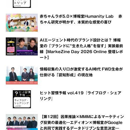
赤ちゃんラボ5.0×博報堂Humanity Lab 赤
ちゃん研究が明かす、本質的な感覚の喜び
AIエージェント時代のブランド設計とは？ 博報
堂の「ブランドに“生きた人格”を宿す」実装最前
線【MarkeZine Day 2026 Online 登壇レポ
ート】
情報収集の入り口が激変するAI時代 FWD生命が
仕掛ける「認知形成」の現在地
ヒット習慣予報 vol.419『ライフログ・シェア
リング』
【第12回】因果推論×MMMによるマーケティン
グ投資の最適化―エディオン×博報堂がGoogle
と共同で実践するデータドリブンな意思決定―