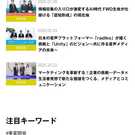
2026.07.29
情報収集の入り口が激変するAI時代 FWD生命が仕
掛ける「認知形成」の現在地
2026.02.19
日本の音声プラットフォーマー「radiko」が描く
挑戦と「Unity」のビジョン～共に作る音声メディ
アの未来～
2025.10.22
マーケティングを革新する！企業の挑戦―データ×
生活者発想で新たな価値をつくる、メディアとコミ
ュニケーション
注目キーワード
#事業開発