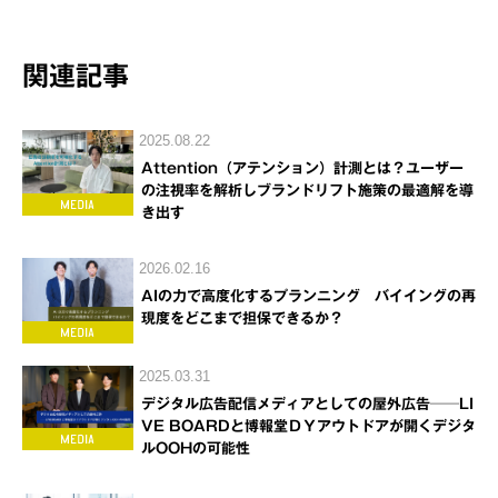
関連記事
2025.08.22
Attention（アテンション）計測とは？ユーザー
の注視率を解析しブランドリフト施策の最適解を導
き出す
2026.02.16
AIの力で高度化するプランニング バイイングの再
現度をどこまで担保できるか？
2025.03.31
デジタル広告配信メディアとしての屋外広告──LI
VE BOARDと博報堂ＤＹアウトドアが開くデジタ
ルOOHの可能性