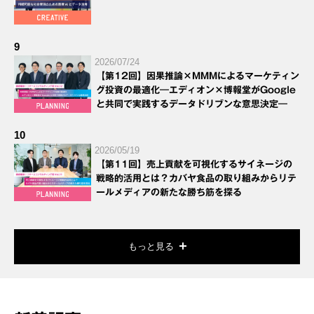
9
2026/07/24
【第12回】因果推論×MMMによるマーケティン
グ投資の最適化―エディオン×博報堂がGoogle
と共同で実践するデータドリブンな意思決定―
10
2026/05/19
【第11回】売上貢献を可視化するサイネージの
戦略的活用とは？カバヤ食品の取り組みからリテ
ールメディアの新たな勝ち筋を探る
もっと見る