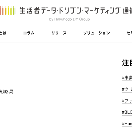
とは
コラム
リリース
ソリューション
セ
注
#事
#ク
ス戦略局
#フ
#BL
#Hum