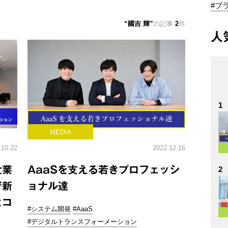
#ブ
國吉 輝
の記事
2
件
人
1
MEDIA
.10.22
2022.12.16
企業
AaaSを支える若きプロフェッシ
2
で新
ョナル達
とコ
#システム開発
#AaaS
#デジタルトランスフォーメーション