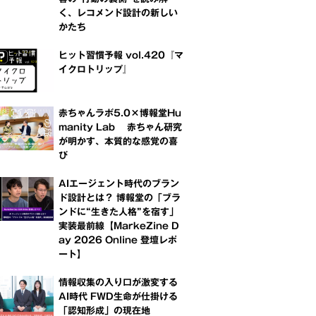
く、レコメンド設計の新しい
かたち
ヒット習慣予報 vol.420『マ
イクロトリップ』
赤ちゃんラボ5.0×博報堂Hu
manity Lab 赤ちゃん研究
が明かす、本質的な感覚の喜
び
AIエージェント時代のブラン
ド設計とは？ 博報堂の「ブラ
ンドに“生きた人格”を宿す」
実装最前線【MarkeZine D
ay 2026 Online 登壇レポ
ート】
情報収集の入り口が激変する
AI時代 FWD生命が仕掛ける
「認知形成」の現在地