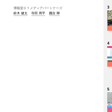
3
博報堂ＤＹメディアパートナーズ
鈴木 健太
寺田 周平
國吉 輝
4
5