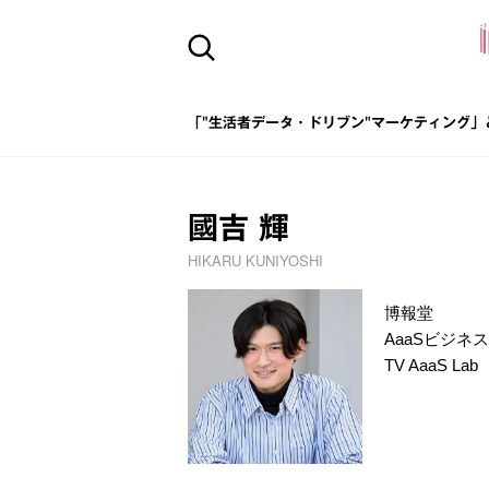
「"生活者データ・ドリブン"マーケティング」
國吉 輝
HIKARU KUNIYOSHI
博報堂
AaaSビジネ
TV AaaS Lab