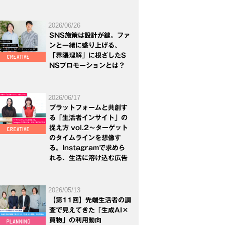
2026/06/26
SNS施策は設計が鍵。ファ
ンと一緒に盛り上げる、
「界隈理解」に根ざしたS
NSプロモーションとは？
2026/06/17
プラットフォームと共創す
る「生活者インサイト」の
捉え方 vol.2～ターゲット
のタイムラインを想像す
る。Instagramで求めら
れる、生活に溶け込む広告
2026/05/13
【第11回】先端生活者の調
査で見えてきた「生成AI×
買物」の利用動向