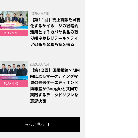
2026/05/19
【第11回】売上貢献を可視
化するサイネージの戦略的
活用とは？カバヤ食品の取
り組みからリテールメディ
アの新たな勝ち筋を探る
2026/07/24
【第12回】因果推論×MM
Mによるマーケティング投
資の最適化―エディオン×
博報堂がGoogleと共同で
実践するデータドリブンな
意思決定―
もっと見る