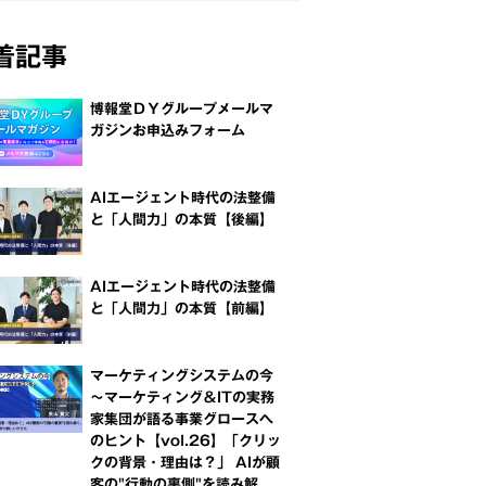
着記事
博報堂ＤＹグループメールマ
ガジンお申込みフォーム
AIエージェント時代の法整備
と「人間力」の本質【後編】
AIエージェント時代の法整備
と「人間力」の本質【前編】
マーケティングシステムの今
～マーケティング＆ITの実務
家集団が語る事業グロースへ
のヒント【vol.26】「クリッ
クの背景・理由は？」 AIが顧
客の"行動の裏側"を読み解