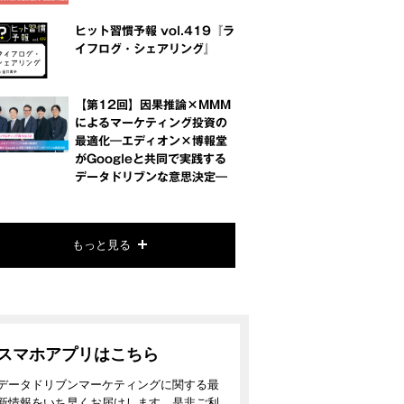
ヒット習慣予報 vol.419『ラ
イフログ・シェアリング』
【第12回】因果推論×MMM
によるマーケティング投資の
最適化―エディオン×博報堂
がGoogleと共同で実践する
データドリブンな意思決定―
もっと見る
スマホアプリはこちら
データドリブンマーケティングに関する最
新情報をいち早くお届けします。是非ご利