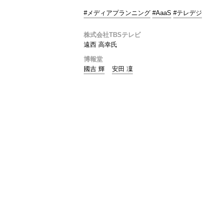
#メディアプランニング
#AaaS
#テレデジ
株式会社TBSテレビ
遠西 高幸氏
博報堂
國吉 輝
安田 凜