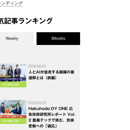
ランディング
気記事ランキング
Weekly
3Months
2026/06/01
人とAIが並走する組織の最
適解とは（前編）
2026/05/25
Hakuhodo DY ONE 広
告技術研究所レポート Vol.
2 酷暑テックで挑む、気候
変動への「適応」