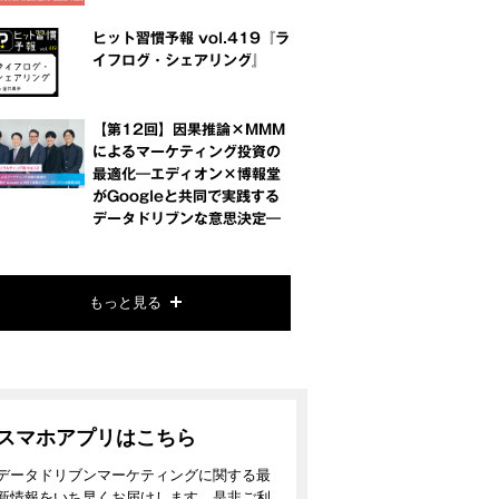
ヒット習慣予報 vol.419『ラ
イフログ・シェアリング』
【第12回】因果推論×MMM
によるマーケティング投資の
最適化―エディオン×博報堂
がGoogleと共同で実践する
データドリブンな意思決定―
もっと見る
スマホアプリはこちら
データドリブンマーケティングに関する最
新情報をいち早くお届けします。是非ご利