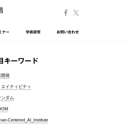
ミナー
学術研究
お問い合わせ
目キーワード
業開発
リエイティビティ
ァンダム
OOM
an-Centered_AI_Institute