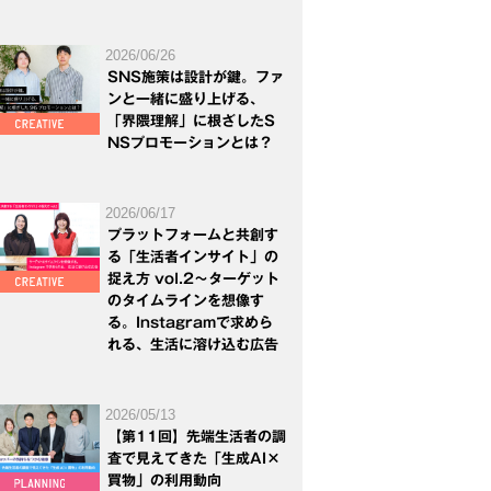
2026/06/26
SNS施策は設計が鍵。ファ
ンと一緒に盛り上げる、
「界隈理解」に根ざしたS
NSプロモーションとは？
2026/06/17
プラットフォームと共創す
る「生活者インサイト」の
捉え方 vol.2～ターゲット
のタイムラインを想像す
る。Instagramで求めら
れる、生活に溶け込む広告
2026/05/13
【第11回】先端生活者の調
査で見えてきた「生成AI×
買物」の利用動向