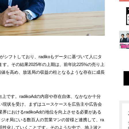
がシフトしており、radikoもデータに基づいて人にタ
す。その結果2025年の上期は、前年比225%の売り上
告の価値を高め、放送局の収益の柱となるような存在に成長
。
向上です。radikoAdの内容や存在自体、なかなか十分
い現状を受け、まずはユースケースを広告主や広告会
におけるradikoAdの地位を向上させる必要がある
ラジオ局にいる数百人の営業マンの皆様と連携して、ra
き、活性化していくことです。そのような中で、地上波と