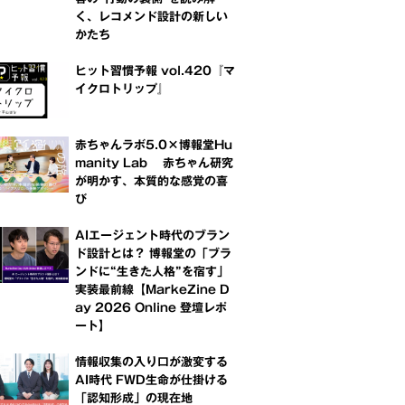
く、レコメンド設計の新しい
かたち
ヒット習慣予報 vol.420『マ
イクロトリップ』
赤ちゃんラボ5.0×博報堂Hu
manity Lab 赤ちゃん研究
が明かす、本質的な感覚の喜
び
AIエージェント時代のブラン
ド設計とは？ 博報堂の「ブラ
ンドに“生きた人格”を宿す」
実装最前線【MarkeZine D
ay 2026 Online 登壇レポ
ート】
情報収集の入り口が激変する
AI時代 FWD生命が仕掛ける
「認知形成」の現在地