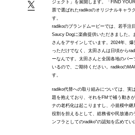
ジェクト」を展開します。「FIND YOU
票で選ばれたradikoのオリジナルキ
す。
radikoのブランドムービーでは、若
Saucy Dogに楽曲提供いただきました。
さんをアサインしています。2024年、爆
っただけでなく、太田さんは日頃からra
ーなんです。太田さんと全国各地のパー
いるので、ご期待ください。radikoの
す。
radiko代替への取り組みについては、
題を抱えており、それをFMで補う動き
ナの老朽化は起こりますし、小規模中継局
役割を担えるとして、総務省や民放連の
ンフラとしてのradiko”の認知を広め