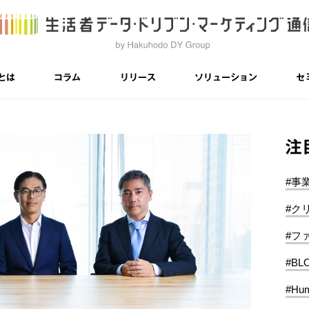
とは
コラム
リリース
ソリューション
セ
注
#事
#ク
#フ
#BL
#Hum