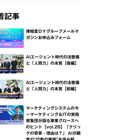
着記事
博報堂ＤＹグループメールマ
ガジンお申込みフォーム
AIエージェント時代の法整備
と「人間力」の本質【後編】
AIエージェント時代の法整備
と「人間力」の本質【前編】
マーケティングシステムの今
～マーケティング＆ITの実務
家集団が語る事業グロースへ
のヒント【vol.26】「クリッ
クの背景・理由は？」 AIが顧
客の"行動の裏側"を読み解