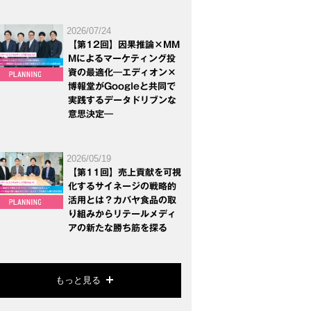
2026/07/24
【第12回】因果推論×MM
Mによるマーケティング投
資の最適化―エディオン×
博報堂がGoogleと共同で
実践するデータドリブンな
意思決定―
2026/05/19
【第11回】売上貢献を可視
化するサイネージの戦略的
活用とは？カバヤ食品の取
り組みからリテールメディ
アの新たな勝ち筋を探る
もっと見る