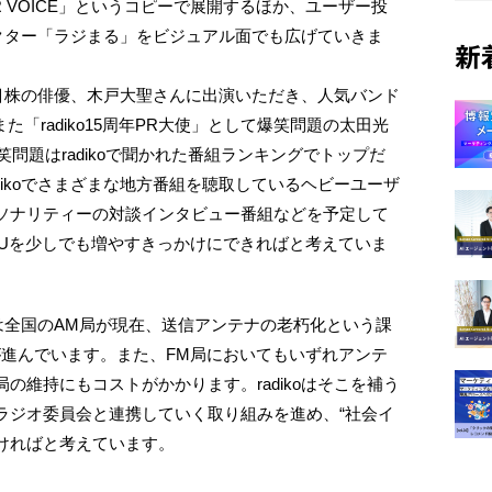
R VOICE」というコピーで展開するほか、ユーザー投
ャラクター「ラジまる」をビジュアル面でも広げていきま
新
手注目株の俳優、木戸大聖さんに出演いただき、人気バンド
また「radiko15周年PR大使」として爆笑問題の太田光
笑問題はradikoで聞かれた番組ランキングでトップだ
dikoでさまざまな地方番組を聴取しているヘビーユーザ
ソナリティーの対談インタビュー番組などを予定して
MAUを少しでも増やすきっかけにできればと考えていま
実は全国のAM局が現在、送信アンテナの老朽化という課
が進んでいます。また、FM局においてもいずれアンテ
の維持にもコストがかかります。radikoはそこを補う
ラジオ委員会と連携していく取り組みを進め、“社会イ
ていければと考えています。