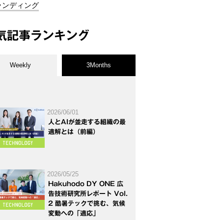
ランディング
気記事ランキング
Weekly
3Months
2026/06/01
人とAIが並走する組織の最
適解とは（前編）
2026/05/25
Hakuhodo DY ONE 広
告技術研究所レポート Vol.
2 酷暑テックで挑む、気候
変動への「適応」