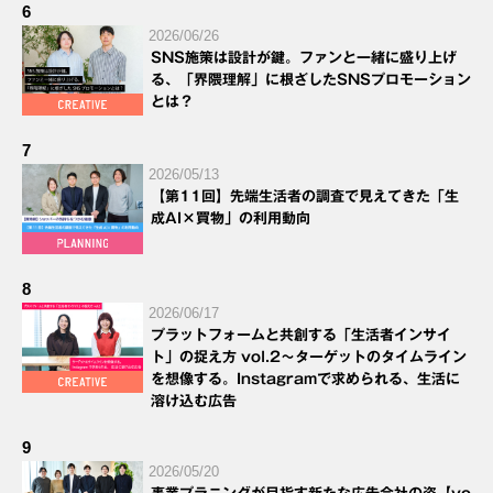
6
2026/06/26
SNS施策は設計が鍵。ファンと一緒に盛り上げ
る、「界隈理解」に根ざしたSNSプロモーション
とは？
7
2026/05/13
【第11回】先端生活者の調査で見えてきた「生
成AI×買物」の利用動向
8
2026/06/17
プラットフォームと共創する「生活者インサイ
ト」の捉え方 vol.2～ターゲットのタイムライン
を想像する。Instagramで求められる、生活に
溶け込む広告
9
2026/05/20