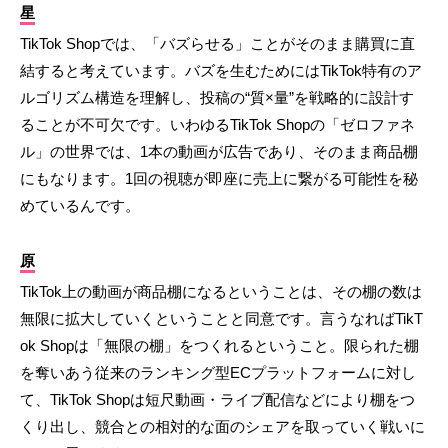
星
TikTok Shopでは、「バズらせる」ことがそのまま購買に直
結すると考えています。バズを生むためにはTikTok特有のア
ルゴリズム構造を理解し、投稿の“質×量”を戦略的に設計す
ることが不可欠です。いわゆるTikTok Shopの「ゼロファネ
ル」の世界では、1本の動画が広告であり、そのまま商品棚
にもなります。1回の視聴が即座に売上に繋がる可能性を秘
めているんです。
原
TikTok上の動画が商品棚になるということは、その棚の数は
無限に拡大していくということと同意です。言うなればTikT
ok Shopは「無限の棚」をつくれるということ。限られた棚
を奪いあう従来のランキング型ECプラットフォームに対し
て、TikTok Shopは短尺動画・ライブ配信などにより棚をつ
くり出し、競合との相対的な面のシェアを取っていく戦いに