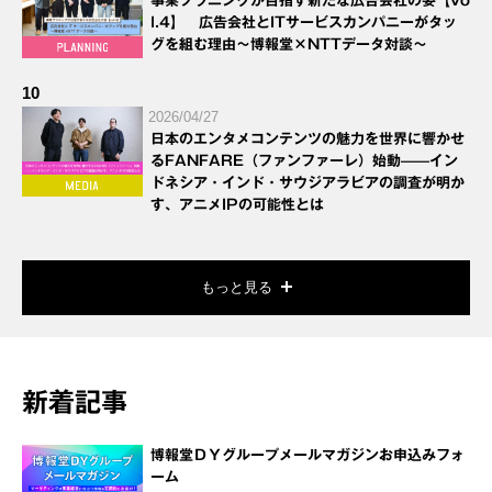
事業プラニングが目指す新たな広告会社の姿【vo
l.4】 広告会社とITサービスカンパニーがタッ
グを組む理由～博報堂×NTTデータ対談～
10
2026/04/27
日本のエンタメコンテンツの魅力を世界に響かせ
るFANFARE（ファンファーレ）始動——イン
ドネシア・インド・サウジアラビアの調査が明か
す、アニメIPの可能性とは
もっと見る
新着記事
博報堂ＤＹグループメールマガジンお申込みフォ
ーム