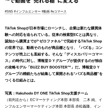
™で動画を“売れる棚”に変える
#SNS
#インフルエンサー
#動画
#eコマース
TikTok Shopが日本市場にローンチし、企業は新たな購買体
験への対応を迫られている。従来の検索型ECとは異なり、
認知から購買までが“ゼロファネル”で完結するTikTok Shop
の世界では、動画そのものが商品棚となり、「バズる」コン
テンツが売上にも直結する。そんな「ディスカバリーコマー
ス」の時代に対し、博報堂ＤＹグループが提供するのが独自
の攻略モデル「BUZZ BUY BOOSTER™」だ。博報堂ＤＹ
グループの精鋭たちが結集して展開される“バズる商品棚”を
つくる仕組みとは。
写真：Hakuhodo DY ONE TikTok Shop支援チーム
（前列左から）ECマーケティング本部 本部長 二木 純、イ
ンフルエンサーマーケティング本部 本部長 赤松義隆、イン