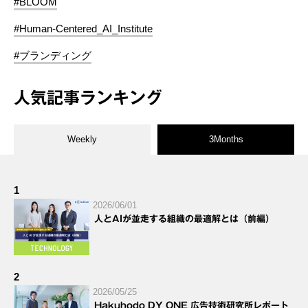
#BLOOM
#Human-Centered_AI_Institute
#ブランディング
人気記事ランキング
Weekly
3Months
1
2026/06/01
人とAIが並走する組織の最適解とは（前編）
2
2026/05/25
Hakuhodo DY ONE 広告技術研究所レポート