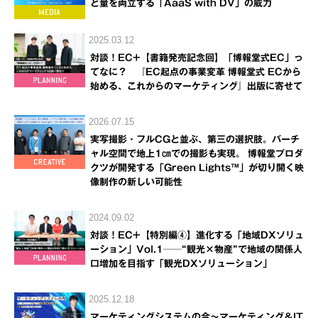
と量を両立する「AaaS with DV」の威力
2025.03.12
対談！EC+【書籍発売記念回】「博報堂式EC」っ
てなに？ 『EC起点の事業変革 博報堂式 ECから
始める、これからのマーケティング』出版に寄せて
2026.07.15
実写撮影・フルCGと並ぶ、第三の選択肢。バーチ
ャル空間で地上1㎝での撮影も実現。 博報堂プロダ
クツが開発する「Green Lights™」が切り開く映
像制作の新しい可能性
2024.09.02
対談！EC+【特別編④】進化する「地域DXソリュ
ーション」Vol.1──“観光×物産”で地域の関係人
口増加を目指す「観光DXソリューション」
2025.12.18
マーケティングシステムの今～マーケティング＆IT