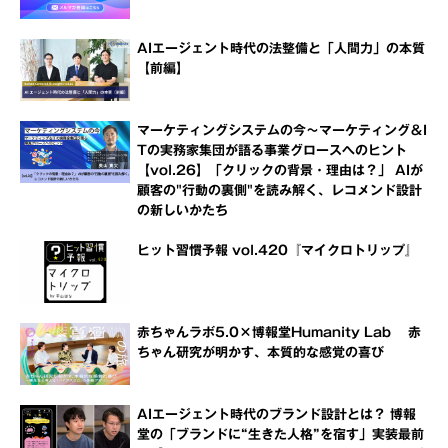
AIエージェント時代の法整備と「人間力」の本質
【前編】
マーケティングシステムの今～マーケティング＆I
Tの実務家集団が語る事業グロースへのヒント
【vol.26】「クリックの背景・理由は？」 AIが
顧客の"行動の裏側"を読み解く、レコメンド設計
の新しいかたち
ヒット習慣予報 vol.420『マイクロトリップ』
赤ちゃんラボ5.0×博報堂Humanity Lab 赤
ちゃん研究が明かす、本質的な感覚の喜び
AIエージェント時代のブランド設計とは？ 博報
堂の「ブランドに“生きた人格”を宿す」実装最前