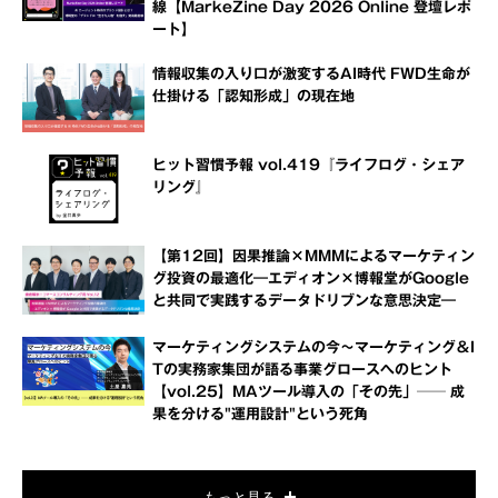
線【MarkeZine Day 2026 Online 登壇レポ
ート】
情報収集の入り口が激変するAI時代 FWD生命が
仕掛ける「認知形成」の現在地
ヒット習慣予報 vol.419『ライフログ・シェア
リング』
【第12回】因果推論×MMMによるマーケティン
グ投資の最適化―エディオン×博報堂がGoogle
と共同で実践するデータドリブンな意思決定―
マーケティングシステムの今～マーケティング＆I
Tの実務家集団が語る事業グロースへのヒント
【vol.25】MAツール導入の「その先」── 成
果を分ける"運用設計"という死角
もっと見る