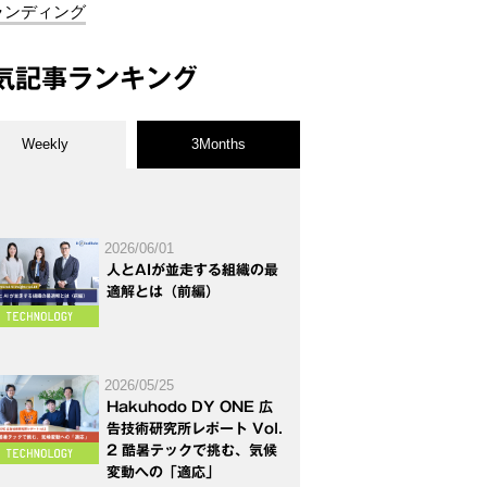
ランディング
気記事ランキング
Weekly
3Months
2026/06/01
人とAIが並走する組織の最
適解とは（前編）
2026/05/25
Hakuhodo DY ONE 広
告技術研究所レポート Vol.
2 酷暑テックで挑む、気候
変動への「適応」