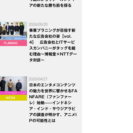
アの新たな勝ち筋を探る
2026/05/20
事業プラニングが目指す新
たな広告会社の姿【vol.
4】 広告会社とITサービ
スカンパニーがタッグを組
む理由～博報堂×NTTデー
タ対談～
2026/04/27
日本のエンタメコンテンツ
の魅力を世界に響かせるFA
NFARE（ファンファー
レ）始動——インドネシ
ア・インド・サウジアラビ
アの調査が明かす、アニメI
Pの可能性とは