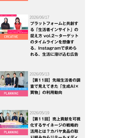
2026/06/17
プラットフォームと共創す
る「生活者インサイト」の
捉え方 vol.2～ターゲット
のタイムラインを想像す
る。Instagramで求めら
れる、生活に溶け込む広告
2026/05/13
【第11回】先端生活者の調
査で見えてきた「生成AI×
買物」の利用動向
2026/05/19
【第11回】売上貢献を可視
化するサイネージの戦略的
活用とは？カバヤ食品の取
り組みからリテールメディ