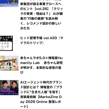
家集団が語る事業グロースへ
のヒント【vol.26】「クリッ
クの背景・理由は？」 AIが顧
客の"行動の裏側"を読み解
く、レコメンド設計の新しい
かたち
ヒット習慣予報 vol.420『マ
イクロトリップ』
赤ちゃんラボ5.0×博報堂Hu
manity Lab 赤ちゃん研究
が明かす、本質的な感覚の喜
び
AIエージェント時代のブラン
ド設計とは？ 博報堂の「ブラ
ンドに“生きた人格”を宿す」
実装最前線【MarkeZine D
ay 2026 Online 登壇レポ
ート】