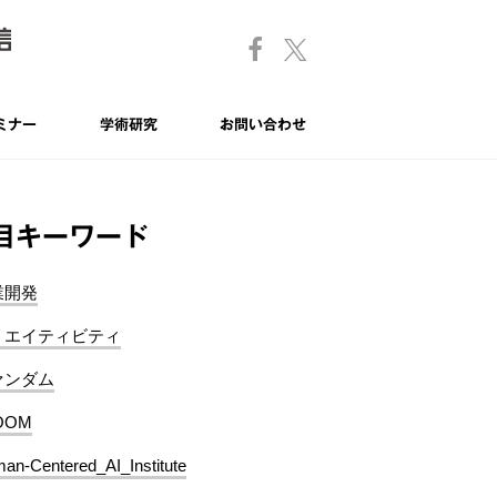
ミナー
学術研究
お問い合わせ
目キーワード
業開発
リエイティビティ
ァンダム
OOM
an-Centered_AI_Institute