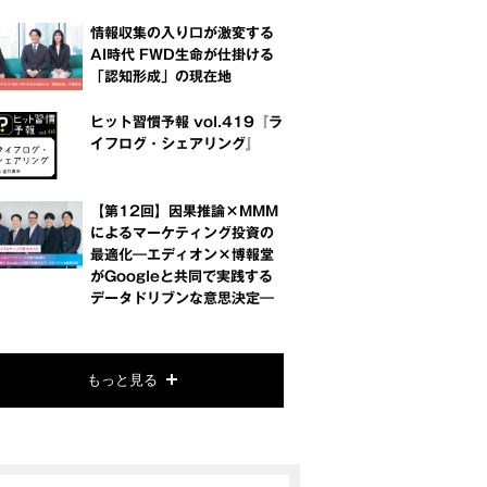
情報収集の入り口が激変する
AI時代 FWD生命が仕掛ける
「認知形成」の現在地
ヒット習慣予報 vol.419『ラ
イフログ・シェアリング』
【第12回】因果推論×MMM
によるマーケティング投資の
最適化―エディオン×博報堂
がGoogleと共同で実践する
データドリブンな意思決定―
もっと見る