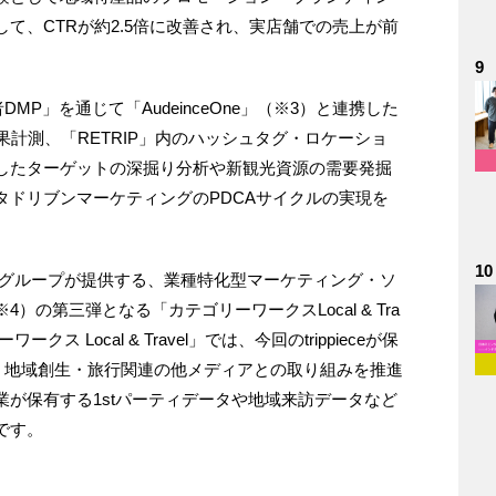
て、CTRが約2.5倍に改善され、実店舗での売上が前
9
MP」を通じて「AudeinceOne」（※3）と連携した
果計測、「RETRIP」内のハッシュタグ・ロケーショ
したターゲットの深掘り分析や新観光資源の需要発掘
タドリブンマーケティングのPDCAサイクルの実現を
10
Ｙグループが提供する、業種特化型マーケティング・ソ
の第三弾となる「カテゴリーワークスLocal & Tra
 Local & Travel」では、今回のtrippieceが保
に、地域創生・旅行関連の他メディアとの取り組みを推進
が保有する1stパーティデータや地域来訪データなど
です。