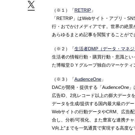
（※１）「
RETRIP
」
「RETRIP」はWebサイト・アプリ・S
行・おでかけメディアです。世界の絶景
あらゆるまとめ記事を閲覧することがで
（※２）「
生活者DMP（データ・マネ
生活者の情報行動・購買行動・意識とい
た博報堂ＤＹグループ独自のマーケティ
（※３）「
AudienceOne
」
DACが開発・提供する「AudienceO
広告ID、2兆レコード以上の膨大データ
データを生成/提供する国内最大級のデー
Webサイトの行動データやCRM、広告
合し、分析/可視化、また豊富な連携チャ
V向上”までを一気通貫で実現する高度