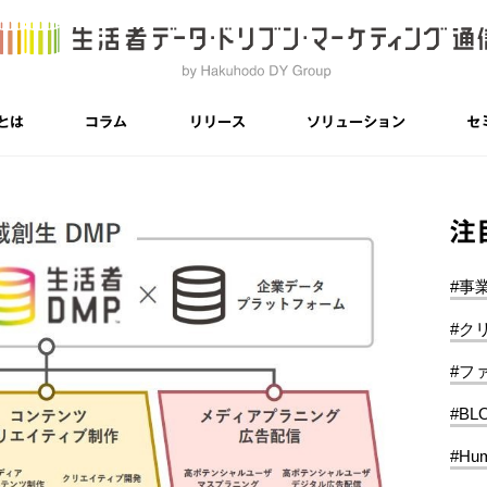
とは
コラム
リリース
ソリューション
セ
注
#事
#ク
#フ
#BL
#Hum