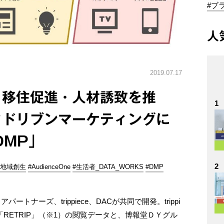
#ブ
人
2019.07.17
・移住促進・人材誘致を推
1
タドリブンマーケティングに
DMP」
2
#地域創生
#AudienceOne
#生活者_DATA_WORKS
#DMP
トナーズ、trippiece、DACが共同で開発。trippi
「RETRIP」（※1）の閲覧データと、博報堂ＤＹグル